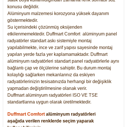
konusu değildir.
Alüminyum malzemesi korozyona yüksek dayanım
göstermektedir.
Su içerisindeki çözünmüş oksijenden
etkilenmemektedir. Duffmart
Comfort
alüminyum panel
radyatörler standart askı sistemiyle montaj
yapılabilmekte, ince ve zarif yapısı sayesinde montaj
yapılan yerde fazla yer kaplamamaktadır. Duffmart
alüminyum radyatörleri standart panel radyatörlerle aynı
bağlantı çap ve ölçülerine sahiptir. Bu durum montaj
kolaylığı sağlarken mekanlarınız da eskiyen
radyatörlerinizin tesisatınızda herhangi bir değişiklik
yapmadan değiştirilmesine olanak verir.
Duffmart alüminyum radyatörleri ISO VE TSE
standartlarına uygun olarak üretilmektedir.
Duffmart Comfort
alüminyum radyatörleri
aşağıda verilen renklerde seçim yaparak