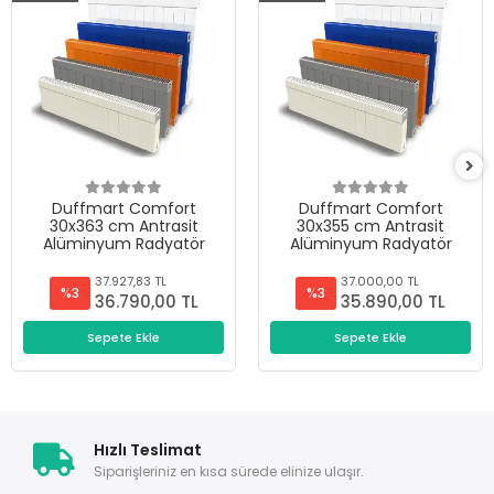
Duffmart Comfort
Duffmart Comfort
30x363 cm Antrasit
30x355 cm Antrasit
Alüminyum Radyatör
Alüminyum Radyatör
37.927,83 TL
37.000,00 TL
%3
%3
36.790,00 TL
35.890,00 TL
Sepete Ekle
Sepete Ekle
Hızlı Teslimat
Siparişleriniz en kısa sürede elinize ulaşır.