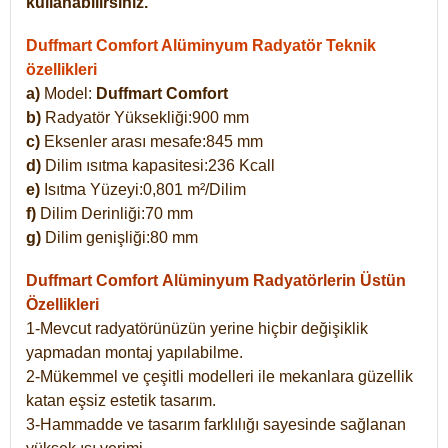
kullanabilirsiniz.
Duffmart Comfort Alüminyum Radyatör Teknik
özellikleri
a)
Model:
Duffmart Comfort
b)
Radyatör Yüksekliği:900 mm
c)
Eksenler arası mesafe:845 mm
d)
Dilim ısıtma kapasitesi:236 Kcall
e)
Isıtma Yüzeyi:0,801 m²/Dilim
f)
Dilim Derinliği:70 mm
g)
Dilim genişliği:80 mm
Duffmart Comfort
Alüminyum Radyatörlerin Üstün
Özellikleri
1-Mevcut radyatörünüzün yerine hiçbir değişiklik
yapmadan montaj yapılabilme.
2-Mükemmel ve çeşitli modelleri ile mekanlara güzellik
katan eşsiz estetik tasarım.
3-Hammadde ve tasarım farklılığı sayesinde sağlanan