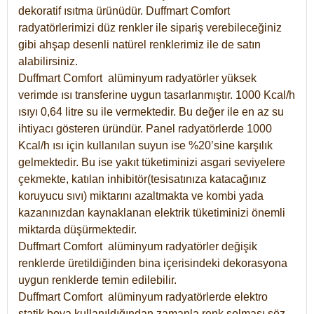
dekoratif ısıtma ürünüdür.
Duffmart Comfort
radyatörlerimizi düz renkler ile sipariş verebileceğiniz
gibi ahşap desenli natürel renklerimiz ile de satın
alabilirsiniz.
Duffmart Comfort alüminyum radyatörler yüksek
verimde ısı transferine uygun tasarlanmıştır. 1000 Kcal/h
ısıyı 0,64 litre su ile vermektedir. Bu değer ile en az su
ihtiyacı gösteren üründür. Panel radyatörlerde 1000
Kcal/h ısı için kullanılan suyun ise %20’sine karşılık
gelmektedir. Bu ise yakıt tüketiminizi asgari seviyelere
çekmekte, katılan inhibitör(tesisatınıza katacağınız
koruyucu sıvı) miktarını azaltmakta ve kombi yada
kazanınızdan kaynaklanan elektrik tüketiminizi önemli
miktarda düşürmektedir.
Duffmart Comfort alüminyum radyatörler değişik
renklerde üretildiğinden bina içerisindeki dekorasyona
uygun renklerde temin edilebilir.
Duffmart
Comfort
alüminyum radyatörlerde elektro
statik boya kullanıldığından zamanla renk solması söz