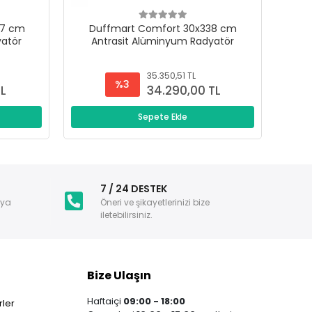
47 cm
Duffmart Comfort 30x338 cm
D
yatör
Antrasit Alüminyum Radyatör
A
35.350,51 TL
%3
TL
34.290,00 TL
Sepete Ekle
i
7 / 24 DESTEK
nya
Öneri ve şikayetlerinizi bize
iletebilirsiniz.
Bize Ulaşın
Haftaiçi
09:00 - 18:00
ler