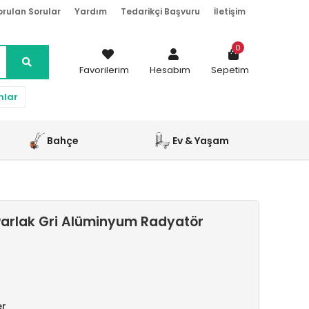
orulan Sorular
Yardım
Tedarikçi Başvuru
İletişim
0
Favorilerim
Hesabım
Sepetim
nlar
Bahçe
Ev & Yaşam
arlak Gri Alüminyum Radyatör
er