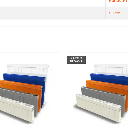
Parlak Gri
90 cm.
KARGO
BEDAVA