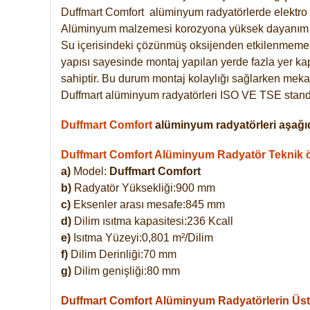
Duffmart
Comfort
alüminyum radyatörlerde elektro 
Alüminyum malzemesi korozyona yüksek dayanım 
Su içerisindeki çözünmüş oksijenden etkilenmemek
yapısı sayesinde montaj yapılan yerde fazla yer ka
sahiptir. Bu durum montaj kolaylığı sağlarken mekan
Duffmart alüminyum radyatörleri ISO VE TSE standar
Duffmart Comfort
alüminyum radyatörleri aşağıd
Duffmart Comfort Alüminyum Radyatör Teknik öz
a)
Model:
Duffmart Comfort
b)
Radyatör Yüksekliği:900 mm
c)
Eksenler arası mesafe:845 mm
d)
Dilim ısıtma kapasitesi:236 Kcall
e)
Isıtma Yüzeyi:0,801 m²/Dilim
f)
Dilim Derinliği:70 mm
g)
Dilim genişliği:80 mm
Duffmart Comfort
Alüminyum Radyatörlerin Üstü