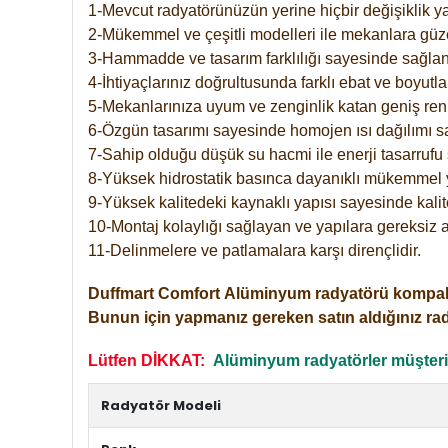
1-Mevcut radyatörünüzün yerine hiçbir değişiklik 
2-Mükemmel ve çeşitli modelleri ile mekanlara güzel
3-Hammadde ve tasarım farklılığı sayesinde sağlan
4-İhtiyaçlarınız doğrultusunda farklı ebat ve boyutla
5-Mekanlarınıza uyum ve zenginlik katan geniş renk 
6-Özgün tasarımı sayesinde homojen ısı dağılımı s
7-Sahip olduğu düşük su hacmi ile enerji tasarrufu 
8-Yüksek hidrostatik basınca dayanıklı mükemmel 
9-Yüksek kalitedeki kaynaklı yapısı sayesinde kalit
10-Montaj kolaylığı sağlayan ve yapılara gereksiz a
11-Delinmelere ve patlamalara karşı dirençlidir.
Duffmart
Comfort
Alüminyum radyatörü kompakt gir
Bunun için yapmanız gereken satın aldığınız ra
Lütfen DİKKAT:
Alüminyum radyatörler müşterile
Radyatör Modeli