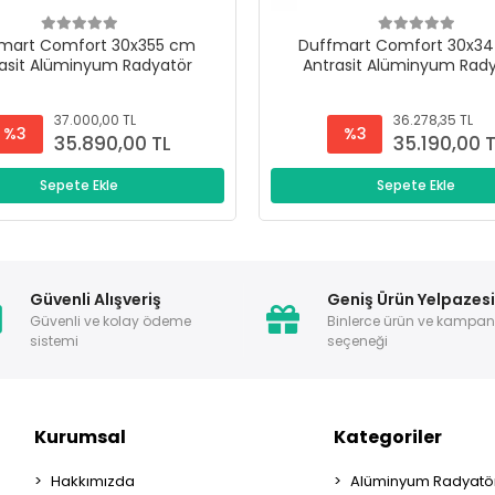
mart Comfort 30x355 cm
Duffmart Comfort 30x3
asit Alüminyum Radyatör
Antrasit Alüminyum Rad
37.000,00 TL
36.278,35 TL
%3
%3
35.890,00 TL
35.190,00 
Sepete Ekle
Sepete Ekle
Güvenli Alışveriş
Geniş Ürün Yelpazes
Güvenli ve kolay ödeme
Binlerce ürün ve kampa
sistemi
seçeneği
Kurumsal
Kategoriler
Hakkımızda
Alüminyum Radyatör