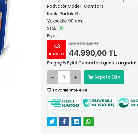
Radyatör Modeli:
Comfort
Renk:
Parlak Gri
Yükseklik:
90 cm.
Stok:
20+
Fiyat
46.381,44 TL
%3
44.990,00 TL
indirim
En geç 5 Eylül Cumartesi günü kargoda!
Sepete Ekle
Favorilerime ekle