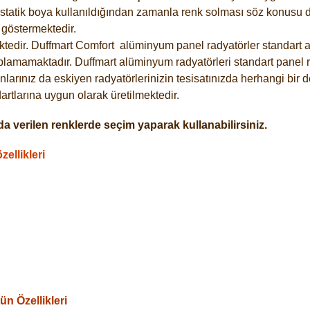
statik boya kullanıldığından zamanla renk solması söz konusu de
göstermektedir.
tedir. Duffmart
Comfort
alüminyum panel radyatörler standart as
plamamaktadır. Duffmart alüminyum radyatörleri standart panel ra
larınız da eskiyen radyatörlerinizin tesisatınızda herhangi bir d
tlarına uygun olarak üretilmektedir.
a verilen renklerde seçim yaparak kullanabilirsiniz.
ellikleri
n Özellikleri