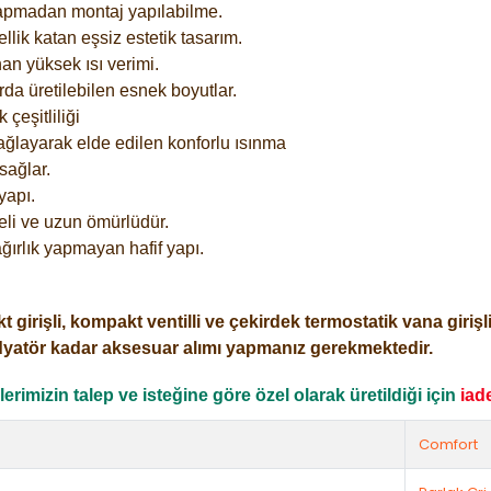
yapmadan montaj yapılabilme.
lik katan eşsiz estetik tasarım.
an yüksek ısı verimi.
rda üretilebilen esnek boyutlar.
çeşitliliği
ağlayarak elde edilen konforlu ısınma
sağlar.
yapı.
eli ve uzun ömürlüdür.
ğırlık yapmayan hafif yapı.
işli, kompakt ventilli ve çekirdek termostatik vana girişli o
dyatör kadar aksesuar alımı yapmanız gerekmektedir.
rimizin talep ve isteğine göre özel olarak üretildiği için
iad
Comfort