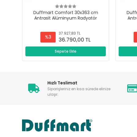
Duffmart Comfort 30x363 cm
Duff
Antrasit Alüminyum Radyatör
Antr
37.927,83 TL
%3
36.790,00 TL
Sepete Ekle
Hızlı Teslimat
Siparişleriniz en kısa sürede elinize
ulaşır.