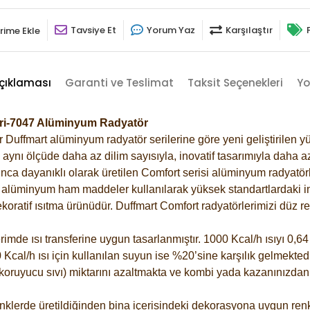
Tavsiye Et
Yorum Yaz
Karşılaştır
rime Ekle
çıklaması
Garanti ve Teslimat
Taksit Seçenekleri
Yo
 Gri-7047 Alüminyum Radyatör
Duffmart alüminyum radyatör serilerine göre yeni geliştirilen yü
ynı ölçüde daha az dilim sayısıyla, inovatif tasarımıyla daha az
ca dayanıklı olarak üretilen Comfort serisi alüminyum radyatörle
alüminyum ham maddeler kullanılarak yüksek standartlardaki imal
koratif ısıtma ürünüdür.
Duffmart Comfort radyatörlerimizi düz re
de ısı transferine uygun tasarlanmıştır. 1000 Kcal/h ısıyı 0,64 l
Kcal/h ısı için kullanılan suyun ise %20’sine karşılık gelmektedir
z koruyucu sıvı) miktarını azaltmakta ve kombi yada kazanınızdan
klerde üretildiğinden bina içerisindeki dekorasyona uygun renkl