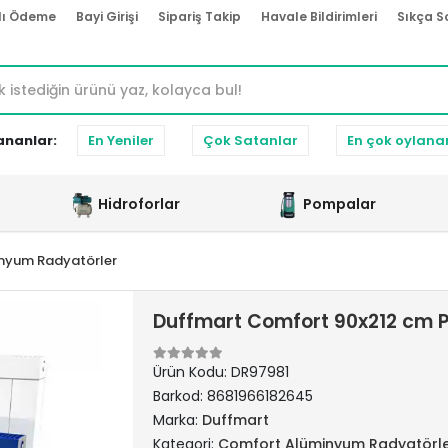
lı Ödeme
Bayi Girişi
Sipariş Takip
Havale Bildirimleri
Sıkça S
ananlar:
En Yeniler
Çok Satanlar
En çok oylana
Hidroforlar
Pompalar
nyum Radyatörler
Duffmart Comfort 90x212 cm P
Ürün Kodu:
DR97981
Barkod:
8681966182645
Marka:
Duffmart
Kategori:
Comfort Alüminyum Radyatörl