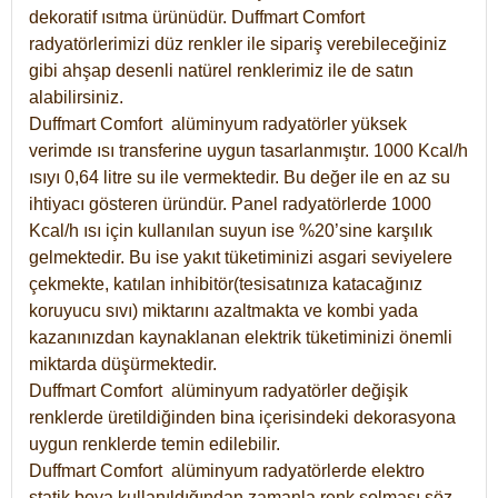
dekoratif ısıtma ürünüdür.
Duffmart Comfort
radyatörlerimizi düz renkler ile sipariş verebileceğiniz
gibi ahşap desenli natürel renklerimiz ile de satın
alabilirsiniz.
Duffmart Comfort alüminyum radyatörler yüksek
verimde ısı transferine uygun tasarlanmıştır. 1000 Kcal/h
ısıyı 0,64 litre su ile vermektedir. Bu değer ile en az su
ihtiyacı gösteren üründür. Panel radyatörlerde 1000
Kcal/h ısı için kullanılan suyun ise %20’sine karşılık
gelmektedir. Bu ise yakıt tüketiminizi asgari seviyelere
çekmekte, katılan inhibitör(tesisatınıza katacağınız
koruyucu sıvı) miktarını azaltmakta ve kombi yada
kazanınızdan kaynaklanan elektrik tüketiminizi önemli
miktarda düşürmektedir.
Duffmart Comfort alüminyum radyatörler değişik
renklerde üretildiğinden bina içerisindeki dekorasyona
uygun renklerde temin edilebilir.
Duffmart
Comfort
alüminyum radyatörlerde elektro
statik boya kullanıldığından zamanla renk solması söz