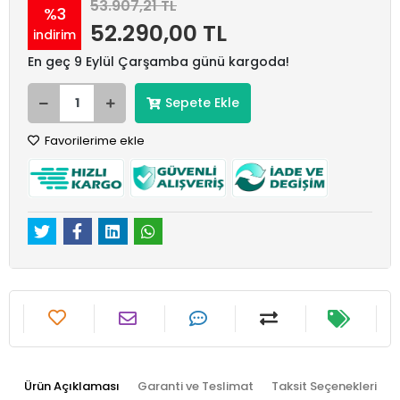
53.907,21 TL
%3
52.290,00 TL
indirim
En geç 9 Eylül Çarşamba günü kargoda!
Sepete Ekle
Favorilerime ekle
Ürün Açıklaması
Garanti ve Teslimat
Taksit Seçenekleri