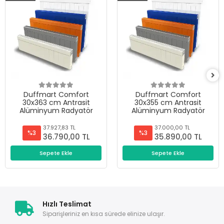
Duffmart Comfort
Duffmart Comfort
30x363 cm Antrasit
30x355 cm Antrasit
Alüminyum Radyatör
Alüminyum Radyatör
37.927,83 TL
37.000,00 TL
%3
%3
36.790,00 TL
35.890,00 TL
Sepete Ekle
Sepete Ekle
Hızlı Teslimat
Siparişleriniz en kısa sürede elinize ulaşır.