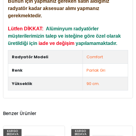
Bunun için yapmanız gereken satın aldığınız
radyatör kadar aksesuar alımı yapmanız
gerekmektedir.
Lütfen DİKKAT:
Alüminyum radyatörler
müşterilerimizin talep ve isteğine göre özel olarak
üretildiği için
iade ve değişim
yapılamamaktadır.
Radyatör Modeli
Comfort
Renk
Parlak Gri
Yükseklik
90 cm.
Benzer Ürünler
KARGO
KARGO
BEDAVA
BEDAVA