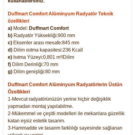
kullanabilirsiniz.
Duffmart Comfort Alüminyum Radyatör Teknik
özellikleri
a)
Model:
Duffmart Comfort
b)
Radyatör Yüksekliği:900 mm
c)
Eksenler arası mesafe:845 mm
d)
Dilim ısıtma kapasitesi:236 Kcall
e)
Isıtma Yüzeyi:0,801 m²/Dilim
f)
Dilim Derinliği:70 mm
g)
Dilim genişliği:80 mm
Duffmart Comfort
Alüminyum Radyatörlerin Üstün
Özellikleri
1-Mevcut radyatörünüzün yerine hiçbir değişiklik
yapmadan montaj yapılabilme.
2-Mükemmel ve çeşitli modelleri ile mekanlara güzellik
katan eşsiz estetik tasarım.
3-Hammadde ve tasarım farklılığı sayesinde sağlanan