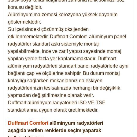
konusu değildir.
Alüminyum malzemesi korozyona yüksek dayanım
göstermektedir.
Su içerisindeki çözünmüş oksijenden
etkilenmemektedir. Duffmart
Comfort
alüminyum panel
radyatörler standart askı sistemiyle montaj
yapılabilmekte, ince ve zarif yapısı sayesinde montaj
yapılan yerde fazla yer kaplamamaktadır. Duffmart
alüminyum radyatörleri standart panel radyatörlerle aynı
bağlantı çap ve ölçülerine sahiptir. Bu durum montaj
kolaylığı sağlarken mekanlarınız da eskiyen
radyatörlerinizin tesisatınızda herhangi bir değişiklik
yapmadan değiştirilmesine olanak verir.
Duffmart alüminyum radyatörleri ISO VE TSE
standartlarına uygun olarak üretilmektedir.
Duffmart Comfort
alüminyum radyatörleri
aşağıda verilen renklerde seçim yaparak