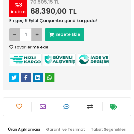
70.505,15 TL
%3
68.390,00 TL
indirim
En geç 9 Eylül Çarşamba günü kargoda!
Sepete Ekle
Favorilerime ekle
Ürün Açıklaması
Garanti ve Teslimat
Taksit Seçenekleri