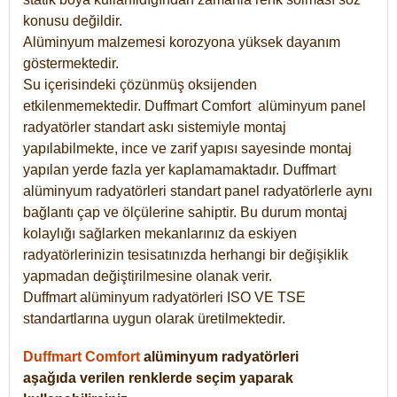
konusu değildir.
Alüminyum malzemesi korozyona yüksek dayanım
göstermektedir.
Su içerisindeki çözünmüş oksijenden
etkilenmemektedir. Duffmart
Comfort
alüminyum panel
radyatörler standart askı sistemiyle montaj
yapılabilmekte, ince ve zarif yapısı sayesinde montaj
yapılan yerde fazla yer kaplamamaktadır. Duffmart
alüminyum radyatörleri standart panel radyatörlerle aynı
bağlantı çap ve ölçülerine sahiptir. Bu durum montaj
kolaylığı sağlarken mekanlarınız da eskiyen
radyatörlerinizin tesisatınızda herhangi bir değişiklik
yapmadan değiştirilmesine olanak verir.
Duffmart alüminyum radyatörleri ISO VE TSE
standartlarına uygun olarak üretilmektedir.
Duffmart Comfort
alüminyum radyatörleri
aşağıda verilen renklerde seçim yaparak