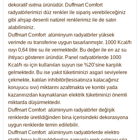
dekoratif ısıtma ürünüdür.
Duffmart Comfort
radyatörlerimizi düz renkler ile sipariş verebileceğiniz
gibi ahşap desenli natürel renklerimiz ile de satın
alabilirsiniz.
Duffmart Comfort alüminyum radyatörler yüksek
verimde ısı transferine uygun tasarlanmıştır. 1000 Kcal/h
ısıyı 0,64 litre su ile vermektedir. Bu değer ile en az su
ihtiyacı gösteren üründür. Panel radyatörlerde 1000
Kcal/h ısı için kullanılan suyun ise %20’sine karşılık
gelmektedir. Bu ise yakıt tüketiminizi asgari seviyelere
çekmekte, katılan inhibitör(tesisatınıza katacağınız
koruyucu sıvı) miktarını azaltmakta ve kombi yada
kazanınızdan kaynaklanan elektrik tüketiminizi önemli
miktarda düşürmektedir.
Duffmart Comfort alüminyum radyatörler değişik
renklerde üretildiğinden bina içerisindeki dekorasyona
uygun renklerde temin edilebilir.
Duffmart
Comfort
alüminyum radyatörlerde elektro
statik boya kullanıldığından zamanla renk solması söz