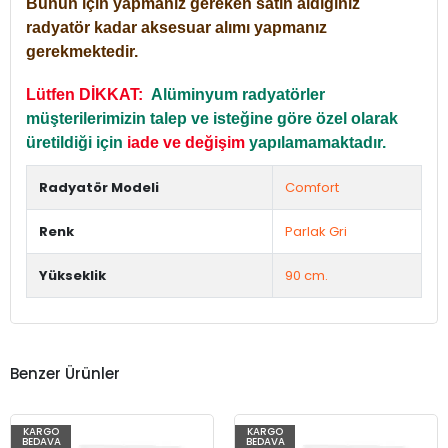
Bunun için yapmanız gereken satın aldığınız
radyatör kadar aksesuar alımı yapmanız
gerekmektedir.
Lütfen DİKKAT:
Alüminyum radyatörler
müşterilerimizin talep ve isteğine göre özel olarak
üretildiği için
iade ve değişim
yapılamamaktadır.
Radyatör Modeli
Comfort
Renk
Parlak Gri
Yükseklik
90 cm.
Benzer Ürünler
KARGO
KARGO
BEDAVA
BEDAVA