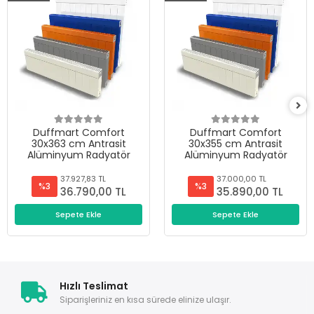
Duffmart Comfort
Duffmart Comfort
30x363 cm Antrasit
30x355 cm Antrasit
Alüminyum Radyatör
Alüminyum Radyatör
37.927,83 TL
37.000,00 TL
%3
%3
36.790,00 TL
35.890,00 TL
Sepete Ekle
Sepete Ekle
Hızlı Teslimat
Siparişleriniz en kısa sürede elinize ulaşır.