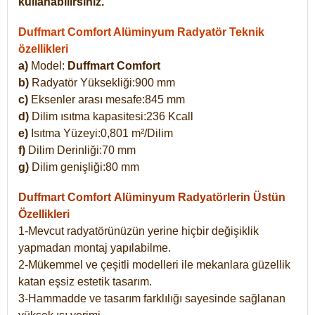
kullanabilirsiniz.
Duffmart Comfort Alüminyum Radyatör Teknik
özellikleri
a)
Model:
Duffmart Comfort
b)
Radyatör Yüksekliği:900 mm
c)
Eksenler arası mesafe:845 mm
d)
Dilim ısıtma kapasitesi:236 Kcall
e)
Isıtma Yüzeyi:0,801 m²/Dilim
f)
Dilim Derinliği:70 mm
g)
Dilim genişliği:80 mm
Duffmart Comfort
Alüminyum Radyatörlerin Üstün
Özellikleri
1-Mevcut radyatörünüzün yerine hiçbir değişiklik
yapmadan montaj yapılabilme.
2-Mükemmel ve çeşitli modelleri ile mekanlara güzellik
katan eşsiz estetik tasarım.
3-Hammadde ve tasarım farklılığı sayesinde sağlanan