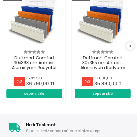
Duffmart Comfort
Duffmart Comfort
30x363 cm Antrasit
30x355 cm Antrasit
Alüminyum Radyatör
Alüminyum Radyatör
37.927,83 TL
37.000,00 TL
%3
%3
36.790,00 TL
35.890,00 TL
Sepete Ekle
Sepete Ekle
Hızlı Teslimat
Siparişleriniz en kısa sürede elinize ulaşır.