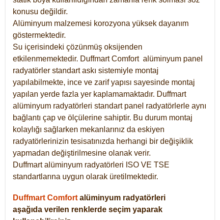
konusu değildir.
Alüminyum malzemesi korozyona yüksek dayanım
göstermektedir.
Su içerisindeki çözünmüş oksijenden
etkilenmemektedir. Duffmart
Comfort
alüminyum panel
radyatörler standart askı sistemiyle montaj
yapılabilmekte, ince ve zarif yapısı sayesinde montaj
yapılan yerde fazla yer kaplamamaktadır. Duffmart
alüminyum radyatörleri standart panel radyatörlerle aynı
bağlantı çap ve ölçülerine sahiptir. Bu durum montaj
kolaylığı sağlarken mekanlarınız da eskiyen
radyatörlerinizin tesisatınızda herhangi bir değişiklik
yapmadan değiştirilmesine olanak verir.
Duffmart alüminyum radyatörleri ISO VE TSE
standartlarına uygun olarak üretilmektedir.
Duffmart Comfort
alüminyum radyatörleri
aşağıda verilen renklerde seçim yaparak