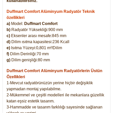
kullanabilirsiniz.
Duffmart Comfort Alüminyum Radyatör Teknik
özellikleri
a)
Model:
Duffmart Comfort
b)
Radyatör Yüksekliği:900 mm
c)
Eksenler arası mesafe:845 mm
d)
Dilim ısıtma kapasitesi:236 Kcall
e)
Isıtma Yüzeyi:0,801 m²/Dilim
f)
Dilim Derinliği:70 mm
g)
Dilim genişliği:80 mm
Duffmart Comfort
Alüminyum Radyatörlerin Üstün
Özellikleri
1-Mevcut radyatörünüzün yerine hiçbir değişiklik
yapmadan montaj yapılabilme.
2-Mükemmel ve çeşitli modelleri ile mekanlara güzellik
katan eşsiz estetik tasarım.
3-Hammadde ve tasarım farklılığı sayesinde sağlanan