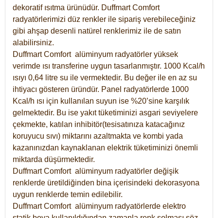
dekoratif ısıtma ürünüdür.
Duffmart Comfort
radyatörlerimizi düz renkler ile sipariş verebileceğiniz
gibi ahşap desenli natürel renklerimiz ile de satın
alabilirsiniz.
Duffmart Comfort alüminyum radyatörler yüksek
verimde ısı transferine uygun tasarlanmıştır. 1000 Kcal/h
ısıyı 0,64 litre su ile vermektedir. Bu değer ile en az su
ihtiyacı gösteren üründür. Panel radyatörlerde 1000
Kcal/h ısı için kullanılan suyun ise %20’sine karşılık
gelmektedir. Bu ise yakıt tüketiminizi asgari seviyelere
çekmekte, katılan inhibitör(tesisatınıza katacağınız
koruyucu sıvı) miktarını azaltmakta ve kombi yada
kazanınızdan kaynaklanan elektrik tüketiminizi önemli
miktarda düşürmektedir.
Duffmart Comfort alüminyum radyatörler değişik
renklerde üretildiğinden bina içerisindeki dekorasyona
uygun renklerde temin edilebilir.
Duffmart
Comfort
alüminyum radyatörlerde elektro
statik boya kullanıldığından zamanla renk solması söz