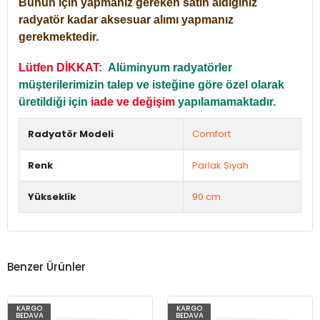
Bunun için yapmanız gereken satın aldığınız
radyatör kadar aksesuar alımı yapmanız
gerekmektedir.
Lütfen DİKKAT:
Alüminyum radyatörler
müşterilerimizin talep ve isteğine göre özel olarak
üretildiği için
iade ve değişim
yapılamamaktadır.
Radyatör Modeli
Comfort
Renk
Parlak Siyah
Yükseklik
90 cm.
Benzer Ürünler
KARGO
KARGO
BEDAVA
BEDAVA