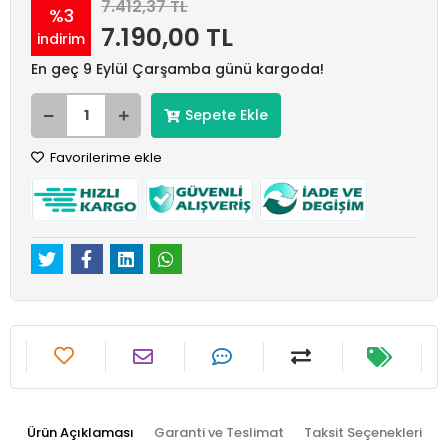
7.412,37 TL
%3
7.190,00 TL
indirim
En geç 9 Eylül Çarşamba günü kargoda!
Sepete Ekle
Favorilerime ekle
Ürün Açıklaması
Garanti ve Teslimat
Taksit Seçenekleri