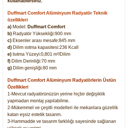
kullanabilirsiniz.
Duffmart Comfort Alüminyum Radyatör Teknik
özellikleri
a)
Model:
Duffmart Comfort
b)
Radyatör Yüksekliği:900 mm
c)
Eksenler arası mesafe:845 mm
d)
Dilim ısıtma kapasitesi:236 Kcall
e)
Isıtma Yüzeyi:0,801 m²/Dilim
f)
Dilim Derinliği:70 mm
g)
Dilim genişliği:80 mm
Duffmart Comfort
Alüminyum Radyatörlerin Üstün
Özellikleri
1-Mevcut radyatörünüzün yerine hiçbir değişiklik
yapmadan montaj yapılabilme.
2-Mükemmel ve çeşitli modelleri ile mekanlara güzellik
katan eşsiz estetik tasarım.
3-Hammadde ve tasarım farklılığı sayesinde sağlanan