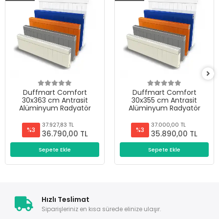
Duffmart Comfort
Duffmart Comfort
30x363 cm Antrasit
30x355 cm Antrasit
Alüminyum Radyatör
Alüminyum Radyatör
37.927,83 TL
37.000,00 TL
%3
%3
36.790,00 TL
35.890,00 TL
Sepete Ekle
Sepete Ekle
Hızlı Teslimat
Siparişleriniz en kısa sürede elinize ulaşır.