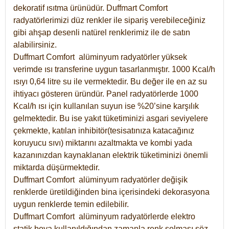
dekoratif ısıtma ürünüdür.
Duffmart Comfort
radyatörlerimizi düz renkler ile sipariş verebileceğiniz
gibi ahşap desenli natürel renklerimiz ile de satın
alabilirsiniz.
Duffmart Comfort alüminyum radyatörler yüksek
verimde ısı transferine uygun tasarlanmıştır. 1000 Kcal/h
ısıyı 0,64 litre su ile vermektedir. Bu değer ile en az su
ihtiyacı gösteren üründür. Panel radyatörlerde 1000
Kcal/h ısı için kullanılan suyun ise %20’sine karşılık
gelmektedir. Bu ise yakıt tüketiminizi asgari seviyelere
çekmekte, katılan inhibitör(tesisatınıza katacağınız
koruyucu sıvı) miktarını azaltmakta ve kombi yada
kazanınızdan kaynaklanan elektrik tüketiminizi önemli
miktarda düşürmektedir.
Duffmart Comfort alüminyum radyatörler değişik
renklerde üretildiğinden bina içerisindeki dekorasyona
uygun renklerde temin edilebilir.
Duffmart
Comfort
alüminyum radyatörlerde elektro
statik boya kullanıldığından zamanla renk solması söz