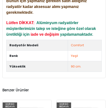
Bunun için yapmanız gereken satın aldığınız
radyatör kadar aksesuar alımı yapmanız
gerekmektedir.
Lütfen DİKKAT:
Alüminyum radyatörler
müşterilerimizin talep ve isteğine göre özel olarak
üretildiği için
iade ve değişim
yapılamamaktadır.
Radyatör Modeli
Comfort
Renk
Yeşil
Yükseklik
90 cm.
Benzer Ürünler
KARGO
KARGO
BEDAVA
BEDAVA