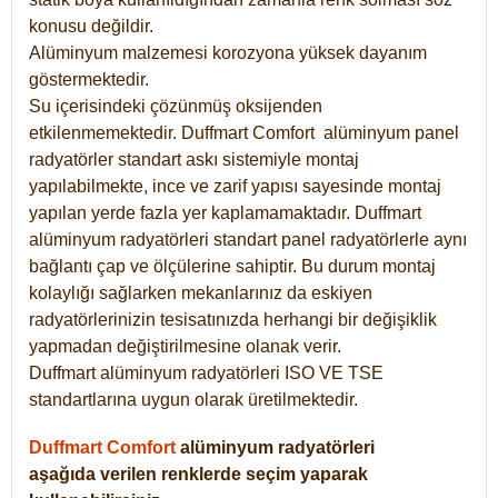
konusu değildir.
Alüminyum malzemesi korozyona yüksek dayanım
göstermektedir.
Su içerisindeki çözünmüş oksijenden
etkilenmemektedir. Duffmart
Comfort
alüminyum panel
radyatörler standart askı sistemiyle montaj
yapılabilmekte, ince ve zarif yapısı sayesinde montaj
yapılan yerde fazla yer kaplamamaktadır. Duffmart
alüminyum radyatörleri standart panel radyatörlerle aynı
bağlantı çap ve ölçülerine sahiptir. Bu durum montaj
kolaylığı sağlarken mekanlarınız da eskiyen
radyatörlerinizin tesisatınızda herhangi bir değişiklik
yapmadan değiştirilmesine olanak verir.
Duffmart alüminyum radyatörleri ISO VE TSE
standartlarına uygun olarak üretilmektedir.
Duffmart Comfort
alüminyum radyatörleri
aşağıda verilen renklerde seçim yaparak