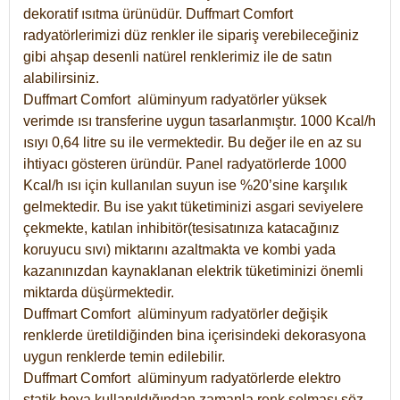
dekoratif ısıtma ürünüdür.
Duffmart Comfort
radyatörlerimizi düz renkler ile sipariş verebileceğiniz
gibi ahşap desenli natürel renklerimiz ile de satın
alabilirsiniz.
Duffmart Comfort alüminyum radyatörler yüksek
verimde ısı transferine uygun tasarlanmıştır. 1000 Kcal/h
ısıyı 0,64 litre su ile vermektedir. Bu değer ile en az su
ihtiyacı gösteren üründür. Panel radyatörlerde 1000
Kcal/h ısı için kullanılan suyun ise %20’sine karşılık
gelmektedir. Bu ise yakıt tüketiminizi asgari seviyelere
çekmekte, katılan inhibitör(tesisatınıza katacağınız
koruyucu sıvı) miktarını azaltmakta ve kombi yada
kazanınızdan kaynaklanan elektrik tüketiminizi önemli
miktarda düşürmektedir.
Duffmart Comfort alüminyum radyatörler değişik
renklerde üretildiğinden bina içerisindeki dekorasyona
uygun renklerde temin edilebilir.
Duffmart
Comfort
alüminyum radyatörlerde elektro
statik boya kullanıldığından zamanla renk solması söz