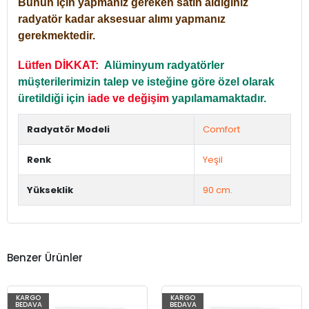
Bunun için yapmanız gereken satın aldığınız
radyatör kadar aksesuar alımı yapmanız
gerekmektedir.
Lütfen DİKKAT:
Alüminyum radyatörler
müşterilerimizin talep ve isteğine göre özel olarak
üretildiği için
iade ve değişim
yapılamamaktadır.
Radyatör Modeli
Comfort
Renk
Yeşil
Yükseklik
90 cm.
Benzer Ürünler
KARGO
KARGO
BEDAVA
BEDAVA