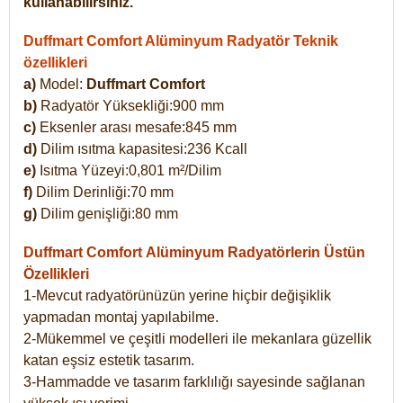
kullanabilirsiniz.
Duffmart Comfort Alüminyum Radyatör Teknik
özellikleri
a)
Model:
Duffmart Comfort
b)
Radyatör Yüksekliği:900 mm
c)
Eksenler arası mesafe:845 mm
d)
Dilim ısıtma kapasitesi:236 Kcall
e)
Isıtma Yüzeyi:0,801 m²/Dilim
f)
Dilim Derinliği:70 mm
g)
Dilim genişliği:80 mm
Duffmart Comfort
Alüminyum Radyatörlerin Üstün
Özellikleri
1-Mevcut radyatörünüzün yerine hiçbir değişiklik
yapmadan montaj yapılabilme.
2-Mükemmel ve çeşitli modelleri ile mekanlara güzellik
katan eşsiz estetik tasarım.
3-Hammadde ve tasarım farklılığı sayesinde sağlanan