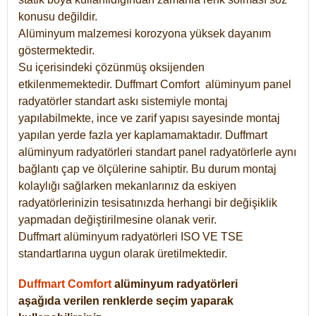
konusu değildir.
Alüminyum malzemesi korozyona yüksek dayanım
göstermektedir.
Su içerisindeki çözünmüş oksijenden
etkilenmemektedir. Duffmart
Comfort
alüminyum panel
radyatörler standart askı sistemiyle montaj
yapılabilmekte, ince ve zarif yapısı sayesinde montaj
yapılan yerde fazla yer kaplamamaktadır. Duffmart
alüminyum radyatörleri standart panel radyatörlerle aynı
bağlantı çap ve ölçülerine sahiptir. Bu durum montaj
kolaylığı sağlarken mekanlarınız da eskiyen
radyatörlerinizin tesisatınızda herhangi bir değişiklik
yapmadan değiştirilmesine olanak verir.
Duffmart alüminyum radyatörleri ISO VE TSE
standartlarına uygun olarak üretilmektedir.
Duffmart Comfort
alüminyum radyatörleri
aşağıda verilen renklerde seçim yaparak