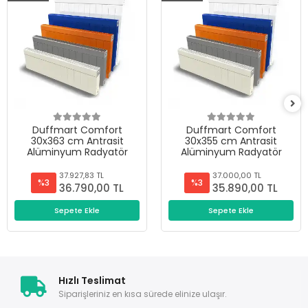
Duffmart Comfort
Duffmart Comfort
30x363 cm Antrasit
30x355 cm Antrasit
Alüminyum Radyatör
Alüminyum Radyatör
37.927,83 TL
37.000,00 TL
%3
%3
36.790,00 TL
35.890,00 TL
Sepete Ekle
Sepete Ekle
Hızlı Teslimat
Siparişleriniz en kısa sürede elinize ulaşır.