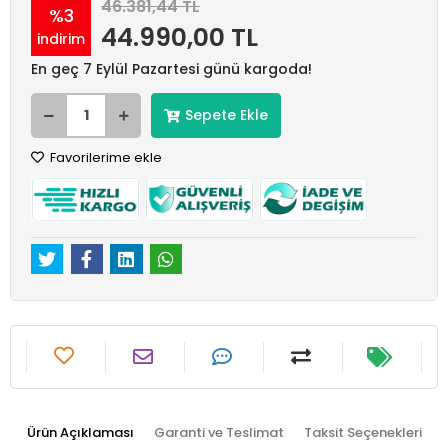
46.381,44 TL
%3
44.990,00 TL
indirim
En geç 7 Eylül Pazartesi günü kargoda!
Sepete Ekle
Favorilerime ekle
Ürün Açıklaması
Garanti ve Teslimat
Taksit Seçenekleri