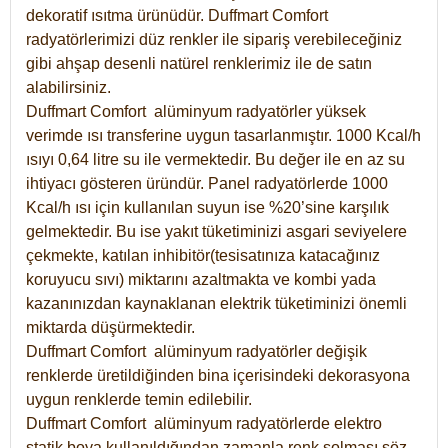
dekoratif ısıtma ürünüdür.
Duffmart Comfort
radyatörlerimizi düz renkler ile sipariş verebileceğiniz
gibi ahşap desenli natürel renklerimiz ile de satın
alabilirsiniz.
Duffmart Comfort alüminyum radyatörler yüksek
verimde ısı transferine uygun tasarlanmıştır. 1000 Kcal/h
ısıyı 0,64 litre su ile vermektedir. Bu değer ile en az su
ihtiyacı gösteren üründür. Panel radyatörlerde 1000
Kcal/h ısı için kullanılan suyun ise %20’sine karşılık
gelmektedir. Bu ise yakıt tüketiminizi asgari seviyelere
çekmekte, katılan inhibitör(tesisatınıza katacağınız
koruyucu sıvı) miktarını azaltmakta ve kombi yada
kazanınızdan kaynaklanan elektrik tüketiminizi önemli
miktarda düşürmektedir.
Duffmart Comfort alüminyum radyatörler değişik
renklerde üretildiğinden bina içerisindeki dekorasyona
uygun renklerde temin edilebilir.
Duffmart
Comfort
alüminyum radyatörlerde elektro
statik boya kullanıldığından zamanla renk solması söz