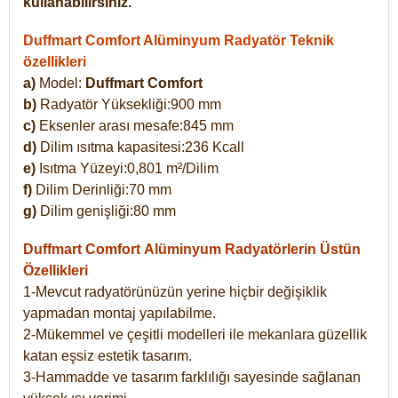
kullanabilirsiniz.
Duffmart Comfort Alüminyum Radyatör Teknik
özellikleri
a)
Model:
Duffmart Comfort
b)
Radyatör Yüksekliği:900 mm
c)
Eksenler arası mesafe:845 mm
d)
Dilim ısıtma kapasitesi:236 Kcall
e)
Isıtma Yüzeyi:0,801 m²/Dilim
f)
Dilim Derinliği:70 mm
g)
Dilim genişliği:80 mm
Duffmart Comfort
Alüminyum Radyatörlerin Üstün
Özellikleri
1-Mevcut radyatörünüzün yerine hiçbir değişiklik
yapmadan montaj yapılabilme.
2-Mükemmel ve çeşitli modelleri ile mekanlara güzellik
katan eşsiz estetik tasarım.
3-Hammadde ve tasarım farklılığı sayesinde sağlanan