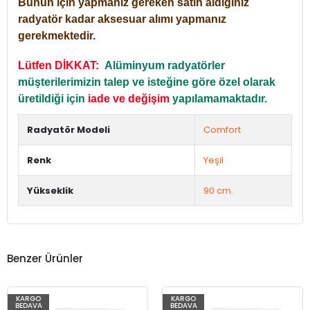
Bunun için yapmanız gereken satın aldığınız
radyatör kadar aksesuar alımı yapmanız
gerekmektedir.
Lütfen DİKKAT:
Alüminyum radyatörler
müşterilerimizin talep ve isteğine göre özel olarak
üretildiği için
iade ve değişim
yapılamamaktadır.
Radyatör Modeli
Comfort
Renk
Yeşil
Yükseklik
90 cm.
Benzer Ürünler
KARGO
KARGO
BEDAVA
BEDAVA