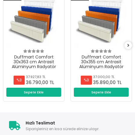
Duffmart Comfort
Duffmart Comfort
30x363 cm Antrasit
30x355 cm Antrasit
Alüminyum Radyatör
Alüminyum Radyatör
37.927,83 TL
37.000,00 TL
%3
%3
36.790,00 TL
35.890,00 TL
Sepete Ekle
Sepete Ekle
Hızlı Teslimat
Siparişleriniz en kısa sürede elinize ulaşır.