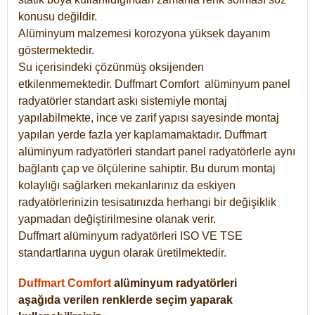
konusu değildir.
Alüminyum malzemesi korozyona yüksek dayanım
göstermektedir.
Su içerisindeki çözünmüş oksijenden
etkilenmemektedir. Duffmart
Comfort
alüminyum panel
radyatörler standart askı sistemiyle montaj
yapılabilmekte, ince ve zarif yapısı sayesinde montaj
yapılan yerde fazla yer kaplamamaktadır. Duffmart
alüminyum radyatörleri standart panel radyatörlerle aynı
bağlantı çap ve ölçülerine sahiptir. Bu durum montaj
kolaylığı sağlarken mekanlarınız da eskiyen
radyatörlerinizin tesisatınızda herhangi bir değişiklik
yapmadan değiştirilmesine olanak verir.
Duffmart alüminyum radyatörleri ISO VE TSE
standartlarına uygun olarak üretilmektedir.
Duffmart Comfort
alüminyum radyatörleri
aşağıda verilen renklerde seçim yaparak