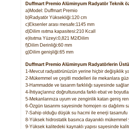
Duffmart Premio Alüminyum Radyatör Teknik öze
a)Model: Duffmart Premio
b)Radyatör Yüksekliği:120 cm
c)Eksenler arası mesafe:1145 mm
d)Dilim ısıtma kapasitesi:210 Kcall
e)Isıtma Yüzeyi:0,821 M2/Dilim
f)Dilim Derinliği:60 mm
g)Dilim genişliği:65 mm
Duffmart Premio Alüminyum Radyatörlerin Üstün
1-Mevcut radyatörünüzün yerine hiçbir değişiklik 
2-Mükemmel ve çeşitli modelleri ile mekanlara güzel
3-Hammadde ve tasarım farklılığı sayesinde sağlan
4-İhtiyaçlarınız doğrultusunda farklı ebat ve boyutla
5-Mekanlarınıza uyum ve zenginlik katan geniş renk 
6-Özgün tasarımı sayesinde homojen ısı dağılımı s
7-Sahip olduğu düşük su hacmi ile enerji tasarrufu 
8-Yüksek hidrostatik basınca dayanıklı mükemmel 
9-Yüksek kalitedeki kaynaklı yapısı sayesinde kalit