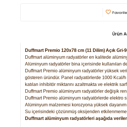
Favorile
Ürün A
Duffmart Premio 120x78 cm (11 Dilim) Açık Gri
Duffmart alüminyum radyatörler en kalitede alüminyu
Alüminyum radyatörler bina içerisinde kullanılan de
Duffmart Premio alüminyum radyatörler yüksek verimde
gösteren üründür. Panel radyatörlerde 1000 Kcal/h ı
katılan inhibitör miktarını azaltmakta ve elektrik sa
Duffmart Premio alüminyum radyatörler değişik renk
Duffmart Premio alüminyum radyatörlerde elektro st
Alüminyum malzemesi korozyona yüksek dayanım 
Su içerisindeki çözünmüş oksijenden etkilenmemek
Duffmart alüminyum radyatörleri aşağıda verilen