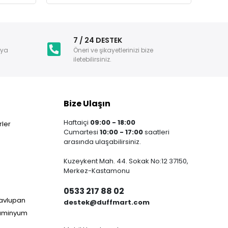
i
7 / 24 DESTEK
nya
Öneri ve şikayetlerinizi bize
iletebilirsiniz.
Bize Ulaşın
Haftaiçi
09:00 - 18:00
ler
Cumartesi
10:00 - 17:00
saatleri
arasında ulaşabilirsiniz.
Kuzeykent Mah. 44. Sokak No:12 37150,
Merkez-Kastamonu
0533 217 88 02
Havlupan
destek@duffmart.com
lüminyum