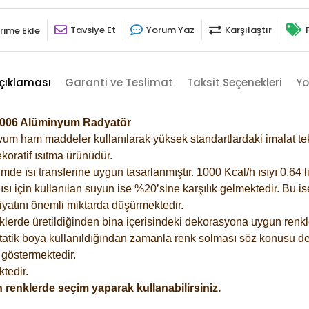
Tavsiye Et
Yorum Yaz
Karşılaştır
rime Ekle
çıklaması
Garanti ve Teslimat
Taksit Seçenekleri
Yo
-9006 Alüminyum Radyatör
m ham maddeler kullanılarak yüksek standartlardaki imalat tekno
koratif ısıtma ürünüdür.
 ısı transferine uygun tasarlanmıştır. 1000 Kcal/h ısıyı 0,64 lit
sı için kullanılan suyun ise %20’sine karşılık gelmektedir. Bu i
rfiyatını önemli miktarda düşürmektedir.
lerde üretildiğinden bina içerisindeki dekorasyona uygun renkle
atik boya kullanıldığından zamanla renk solması söz konusu değ
göstermektedir.
tedir.
 renklerde seçim yaparak kullanabilirsiniz.