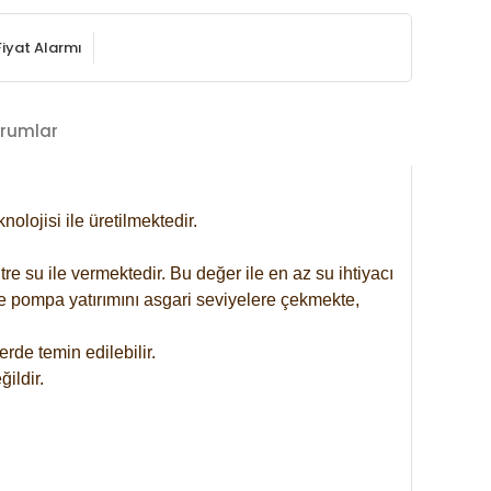
Fiyat Alarmı
rumlar
lojisi ile üretilmektedir.
re su ile vermektedir. Bu değer ile en az su ihtiyacı
se pompa yatırımını asgari seviyelere çekmekte,
rde temin edilebilir.
ildir.