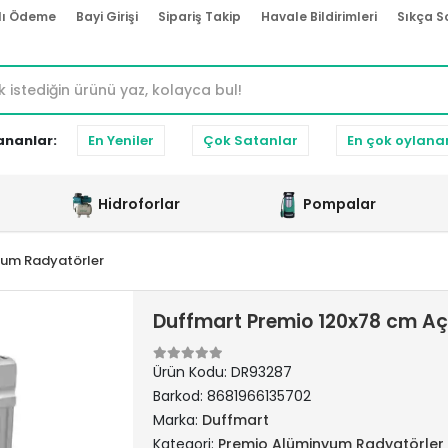
lı Ödeme
Bayi Girişi
Sipariş Takip
Havale Bildirimleri
Sıkça S
ananlar:
En Yeniler
Çok Satanlar
En çok oylana
Hidroforlar
Pompalar
yum Radyatörler
Duffmart Premio 120x78 cm Aç
Ürün Kodu:
DR93287
Barkod:
8681966135702
Marka:
Duffmart
Kategori:
Premio Alüminyum Radyatörler