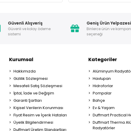
Güvenli Alışveriş
Geniş Ürün Yelpazes
Güvenli ve kolay ödeme
Binlerce ürün ve kampa
sistemi
seçeneği
Kurumsal
Kategoriler
Hakkımızda
Alüminyum Radyatör
Gizlilik Sözleşmesi
Havlupan
Mesafeli Satış Sözleşmesi
Hidroforlar
İptal, İade ve Değişim
Pompalar
Garanti Şartları
Bahçe
Kişisel Verilerin Korunması
Ev & Yaşam
Fiyat Resim ve İçerik Hataları
Duffmart Practical 
Üyelik Bilgilendirmesi
Duffmart Therma A
Radyatörler
Duffmart Üretim Standartları