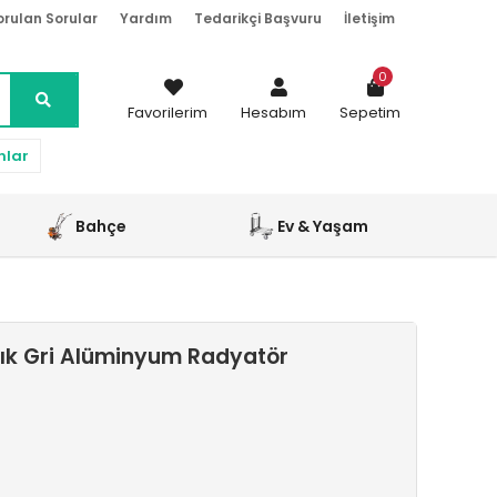
orulan Sorular
Yardım
Tedarikçi Başvuru
İletişim
0
Favorilerim
Hesabım
Sepetim
nlar
Bahçe
Ev & Yaşam
ık Gri Alüminyum Radyatör