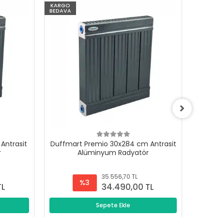
KARGO
KARG
BEDAVA
BEDAV
Antrasit
Duffmart Premio 30x284 cm Antrasit
Duffm
r
Alüminyum Radyatör
35.556,70 TL
%3
TL
34.490,00 TL
Sepete Ekle