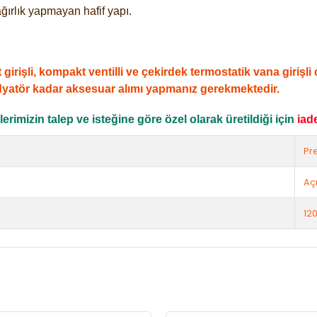
ğırlık yapmayan hafif yapı.
şli, kompakt ventilli ve çekirdek termostatik vana girişli ol
dyatör kadar aksesuar alımı yapmanız gerekmektedir.
rimizin talep ve isteğine göre özel olarak üretildiği için
iad
Pr
Açı
12