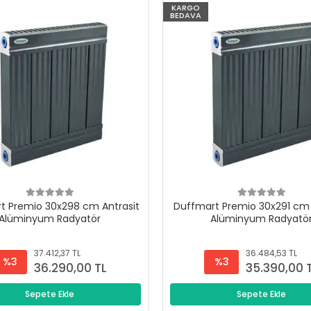
KARGO
BEDAVA
t Premio 30x298 cm Antrasit
Duffmart Premio 30x291 cm 
Alüminyum Radyatör
Alüminyum Radyatö
37.412,37 TL
36.484,53 TL
%3
%3
36.290,00 TL
35.390,00 
Sepete Ekle
Sepete Ekle