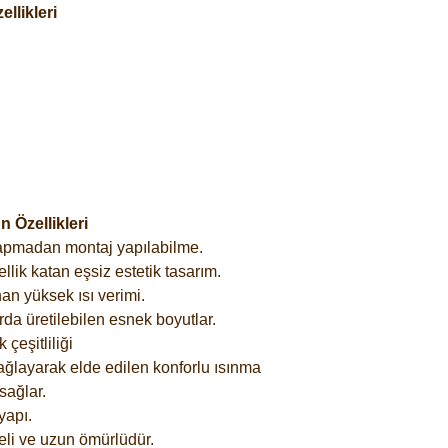
llikleri
 Özellikleri
yapmadan montaj yapılabilme.
lik katan eşsiz estetik tasarım.
an yüksek ısı verimi.
rda üretilebilen esnek boyutlar.
çeşitliliği
ağlayarak elde edilen konforlu ısınma
sağlar.
yapı.
eli ve uzun ömürlüdür.