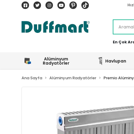
Hız
En Çok Ar
Alüminyum
Havlupan
Radyatörler
Ana Sayfa
Alüminyum Radyatörler
Premio Alümin