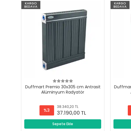
KARGO
KARGO
BEDAVA
BEDAVA
Duffmart Premio 30x305 cm Antrasit
Duffmar
Alüminyum Radyatör
38.340,20 TL
%3
37.190,00 TL
Sepete Ekle