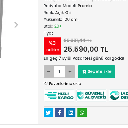
Radyatör Modeli:
Premio
Renk:
Açık Gri
Yükseklik:
120 cm.
Stok:
20+
Fiyat
26.381,44 TL
%3
25.590,00 TL
indirim
En geç 7 Eylül Pazartesi günü kargoda!
Sepete Ekle
Favorilerime ekle