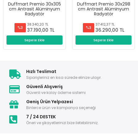
Duffmart Premio 30x305
Duffmart Premio 30x298
cm Antrasit Alüminyum
cm Antrasit Alüminyum
Radyatör
Radyatör
38.340,20 TL
37.412,37 TL
%3
%3
37.190,00 TL
36.290,00 TL
Sepete Ekle
Sepete Ekle
Hızlı Teslimat
Siparişleriniz en kısa sürede elinize ulaşır.
Güvenli Alışveriş
Güvenli ve kolay ödeme sistemi
Geniş Ürün Yelpazesi
Binlerce ürün ve kampanya seçeneği
7 / 24 DESTEK
Öneri ve şikayetlerinizi bize iletebilirsiniz.