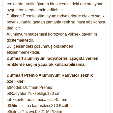
renklerde üretildiğinden bina içerisindeki dekorasyona
uygun renklerde temin edilebilir.
Duffmart Premio alüminyum radyatörlerde elektro statik
boya kullanıldığından zamanla renk solması söz konusu
değildir.
Alüminyum malzemesi korozyona yüksek dayanım
göstermektedir.
Su içerisindeki çözünmüş oksijenden
etkilenmemektedir.
Duffmart alüminyum radyatörleri aşağıda verilen
renklerde seçim yaparak kullanabilirsiniz.
Duffmart Premio Alüminyum Radyatör Teknik
özellikleri
a)Model: Duffmart Premio
b)Radyatör Yüksekliği:120 cm
c)Eksenler arası mesafe:1145 mm
d)Dilim ısıtma kapasitesi:210 Kcall
e)Isıtma Yüzeyi:0,821 M2/Dilim