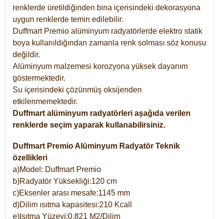
renklerde üretildiğinden bina içerisindeki dekorasyona
uygun renklerde temin edilebilir.
Duffmart Premio alüminyum radyatörlerde elektro statik
boya kullanıldığından zamanla renk solması söz konusu
değildir.
Alüminyum malzemesi korozyona yüksek dayanım
göstermektedir.
Su içerisindeki çözünmüş oksijenden
etkilenmemektedir.
Duffmart alüminyum radyatörleri aşağıda verilen
renklerde seçim yaparak kullanabilirsiniz.
Duffmart Premio Alüminyum Radyatör Teknik
özellikleri
a)Model: Duffmart Premio
b)Radyatör Yüksekliği:120 cm
c)Eksenler arası mesafe:1145 mm
d)Dilim ısıtma kapasitesi:210 Kcall
e)Isıtma Yüzeyi:0,821 M2/Dilim