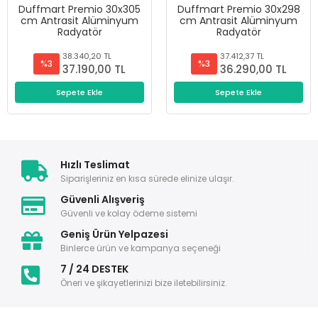
Duffmart Premio 30x305
Duffmart Premio 30x298
cm Antrasit Alüminyum
cm Antrasit Alüminyum
Radyatör
Radyatör
38.340,20 TL
37.412,37 TL
%3
%3
37.190,00 TL
36.290,00 TL
Sepete Ekle
Sepete Ekle
Hızlı Teslimat
Siparişleriniz en kısa sürede elinize ulaşır.
Güvenli Alışveriş
Güvenli ve kolay ödeme sistemi
Geniş Ürün Yelpazesi
Binlerce ürün ve kampanya seçeneği
7 / 24 DESTEK
Öneri ve şikayetlerinizi bize iletebilirsiniz.