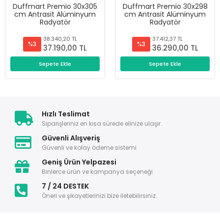
Duffmart Premio 30x305
Duffmart Premio 30x298
cm Antrasit Alüminyum
cm Antrasit Alüminyum
Radyatör
Radyatör
38.340,20 TL
37.412,37 TL
%3
%3
37.190,00 TL
36.290,00 TL
Sepete Ekle
Sepete Ekle
Hızlı Teslimat
Siparişleriniz en kısa sürede elinize ulaşır.
Güvenli Alışveriş
Güvenli ve kolay ödeme sistemi
Geniş Ürün Yelpazesi
Binlerce ürün ve kampanya seçeneği
7 / 24 DESTEK
Öneri ve şikayetlerinizi bize iletebilirsiniz.