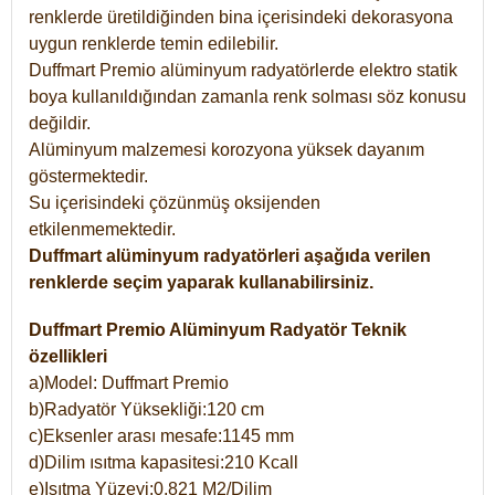
renklerde üretildiğinden bina içerisindeki dekorasyona
uygun renklerde temin edilebilir.
Duffmart Premio alüminyum radyatörlerde elektro statik
boya kullanıldığından zamanla renk solması söz konusu
değildir.
Alüminyum malzemesi korozyona yüksek dayanım
göstermektedir.
Su içerisindeki çözünmüş oksijenden
etkilenmemektedir.
Duffmart alüminyum radyatörleri aşağıda verilen
renklerde seçim yaparak kullanabilirsiniz.
Duffmart Premio Alüminyum Radyatör Teknik
özellikleri
a)Model: Duffmart Premio
b)Radyatör Yüksekliği:120 cm
c)Eksenler arası mesafe:1145 mm
d)Dilim ısıtma kapasitesi:210 Kcall
e)Isıtma Yüzeyi:0,821 M2/Dilim