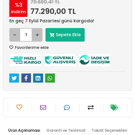
79.680,41 TL
%3
77.290,00 TL
indirim
En geç 7 Eylül Pazartesi günü kargoda!
Sepete Ekle
Favorilerime ekle
Ürün Açıklaması
Garanti ve Teslimat
Taksit Seçenekleri