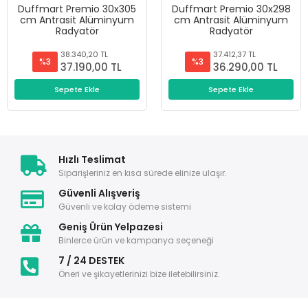
Duffmart Premio 30x305
Duffmart Premio 30x298
cm Antrasit Alüminyum
cm Antrasit Alüminyum
Radyatör
Radyatör
38.340,20 TL
37.412,37 TL
%3
%3
37.190,00 TL
36.290,00 TL
Sepete Ekle
Sepete Ekle
Hızlı Teslimat
Siparişleriniz en kısa sürede elinize ulaşır.
Güvenli Alışveriş
Güvenli ve kolay ödeme sistemi
Geniş Ürün Yelpazesi
Binlerce ürün ve kampanya seçeneği
7 / 24 DESTEK
Öneri ve şikayetlerinizi bize iletebilirsiniz.