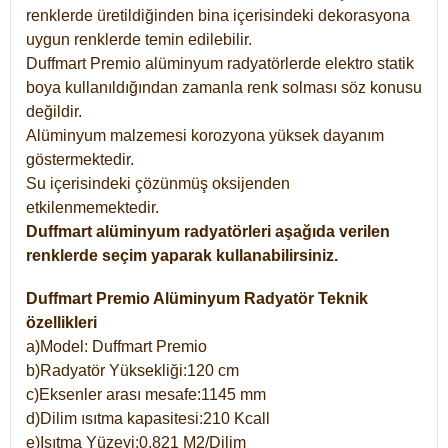
renklerde üretildiğinden bina içerisindeki dekorasyona
uygun renklerde temin edilebilir.
Duffmart Premio alüminyum radyatörlerde elektro statik
boya kullanıldığından zamanla renk solması söz konusu
değildir.
Alüminyum malzemesi korozyona yüksek dayanım
göstermektedir.
Su içerisindeki çözünmüş oksijenden
etkilenmemektedir.
Duffmart alüminyum radyatörleri aşağıda verilen
renklerde seçim yaparak kullanabilirsiniz.
Duffmart Premio Alüminyum Radyatör Teknik
özellikleri
a)Model: Duffmart Premio
b)Radyatör Yüksekliği:120 cm
c)Eksenler arası mesafe:1145 mm
d)Dilim ısıtma kapasitesi:210 Kcall
e)Isıtma Yüzeyi:0,821 M2/Dilim