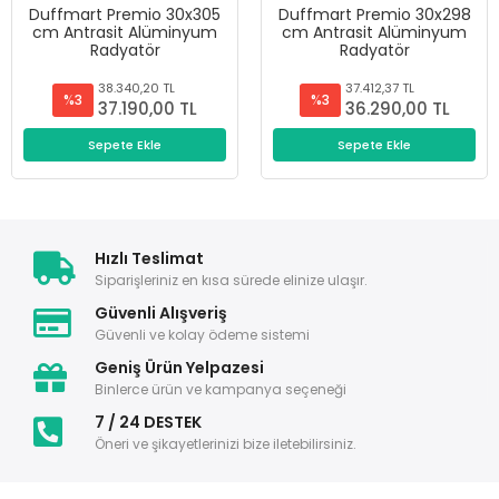
Duffmart Premio 30x305
Duffmart Premio 30x298
cm Antrasit Alüminyum
cm Antrasit Alüminyum
Radyatör
Radyatör
38.340,20 TL
37.412,37 TL
%3
%3
37.190,00 TL
36.290,00 TL
Sepete Ekle
Sepete Ekle
Hızlı Teslimat
Siparişleriniz en kısa sürede elinize ulaşır.
Güvenli Alışveriş
Güvenli ve kolay ödeme sistemi
Geniş Ürün Yelpazesi
Binlerce ürün ve kampanya seçeneği
7 / 24 DESTEK
Öneri ve şikayetlerinizi bize iletebilirsiniz.