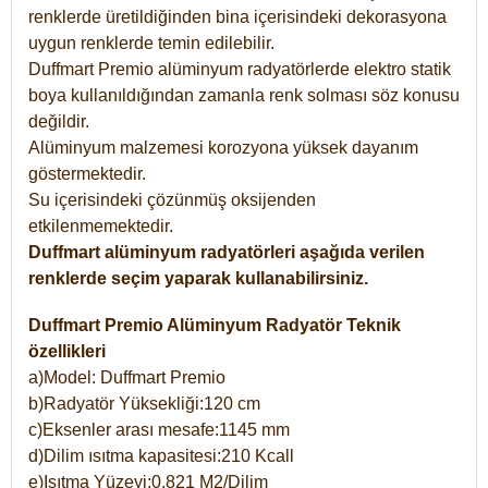
renklerde üretildiğinden bina içerisindeki dekorasyona
uygun renklerde temin edilebilir.
Duffmart Premio alüminyum radyatörlerde elektro statik
boya kullanıldığından zamanla renk solması söz konusu
değildir.
Alüminyum malzemesi korozyona yüksek dayanım
göstermektedir.
Su içerisindeki çözünmüş oksijenden
etkilenmemektedir.
Duffmart alüminyum radyatörleri aşağıda verilen
renklerde seçim yaparak kullanabilirsiniz.
Duffmart Premio Alüminyum Radyatör Teknik
özellikleri
a)Model: Duffmart Premio
b)Radyatör Yüksekliği:120 cm
c)Eksenler arası mesafe:1145 mm
d)Dilim ısıtma kapasitesi:210 Kcall
e)Isıtma Yüzeyi:0,821 M2/Dilim