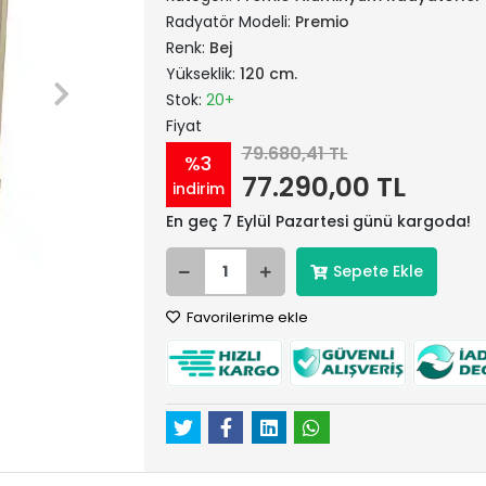
Radyatör Modeli:
Premio
Renk:
Bej
Yükseklik:
120 cm.
Stok:
20+
Fiyat
79.680,41 TL
%3
77.290,00 TL
indirim
En geç 7 Eylül Pazartesi günü kargoda!
Sepete Ekle
Favorilerime ekle