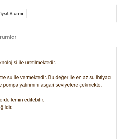
Fiyat Alarmı
rumlar
lojisi ile üretilmektedir.
re su ile vermektedir. Bu değer ile en az su ihtiyacı
se pompa yatırımını asgari seviyelere çekmekte,
rde temin edilebilir.
ildir.