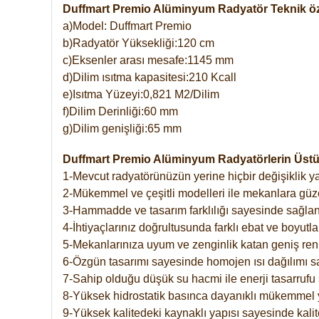
Duffmart Premio Alüminyum Radyatör Teknik öze
a)Model: Duffmart Premio
b)Radyatör Yüksekliği:120 cm
c)Eksenler arası mesafe:1145 mm
d)Dilim ısıtma kapasitesi:210 Kcall
e)Isıtma Yüzeyi:0,821 M2/Dilim
f)Dilim Derinliği:60 mm
g)Dilim genişliği:65 mm
Duffmart Premio Alüminyum Radyatörlerin Üstün
1-Mevcut radyatörünüzün yerine hiçbir değişiklik 
2-Mükemmel ve çeşitli modelleri ile mekanlara güzel
3-Hammadde ve tasarım farklılığı sayesinde sağlan
4-İhtiyaçlarınız doğrultusunda farklı ebat ve boyutla
5-Mekanlarınıza uyum ve zenginlik katan geniş renk 
6-Özgün tasarımı sayesinde homojen ısı dağılımı s
7-Sahip olduğu düşük su hacmi ile enerji tasarrufu 
8-Yüksek hidrostatik basınca dayanıklı mükemmel 
9-Yüksek kalitedeki kaynaklı yapısı sayesinde kalit