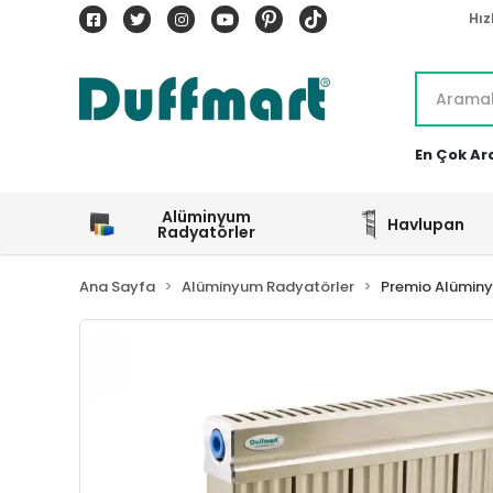
Hız
En Çok Ar
Alüminyum
Havlupan
Radyatörler
Ana Sayfa
Alüminyum Radyatörler
Premio Alümin