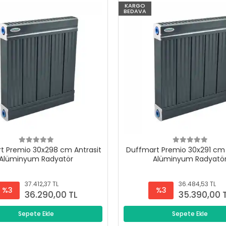
KARGO
BEDAVA
t Premio 30x298 cm Antrasit
Duffmart Premio 30x291 cm 
Alüminyum Radyatör
Alüminyum Radyatö
37.412,37 TL
36.484,53 TL
%3
%3
36.290,00 TL
35.390,00 
Sepete Ekle
Sepete Ekle