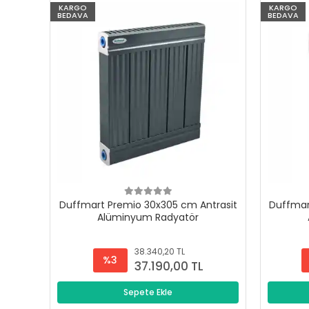
KARGO
KARGO
BEDAVA
BEDAVA
Duffmart Premio 30x305 cm Antrasit
Duffmar
Alüminyum Radyatör
38.340,20 TL
%3
37.190,00 TL
Sepete Ekle