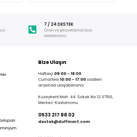
i
7 / 24 DESTEK
nya
Öneri ve şikayetlerinizi bize
iletebilirsiniz.
Bize Ulaşın
Haftaiçi
09:00 - 18:00
ler
Cumartesi
10:00 - 17:00
saatleri
arasında ulaşabilirsiniz.
Kuzeykent Mah. 44. Sokak No:12 37150,
Merkez-Kastamonu
0533 217 88 02
Havlupan
destek@duffmart.com
lüminyum