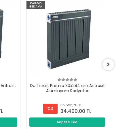
KARGO
KARG
BEDAVA
BEDAV
Antrasit
Duffmart Premio 30x284 cm Antrasit
Duffm
r
Alüminyum Radyatör
35.556,70 TL
%3
TL
34.490,00 TL
Sepete Ekle