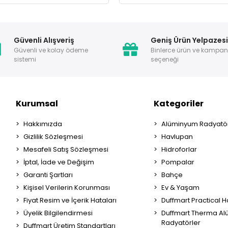
Güvenli Alışveriş
Geniş Ürün Yelpazes
Güvenli ve kolay ödeme
Binlerce ürün ve kampa
sistemi
seçeneği
Kurumsal
Kategoriler
Hakkımızda
Alüminyum Radyatör
Gizlilik Sözleşmesi
Havlupan
Mesafeli Satış Sözleşmesi
Hidroforlar
İptal, İade ve Değişim
Pompalar
Garanti Şartları
Bahçe
Kişisel Verilerin Korunması
Ev & Yaşam
Fiyat Resim ve İçerik Hataları
Duffmart Practical 
Üyelik Bilgilendirmesi
Duffmart Therma A
Radyatörler
Duffmart Üretim Standartları