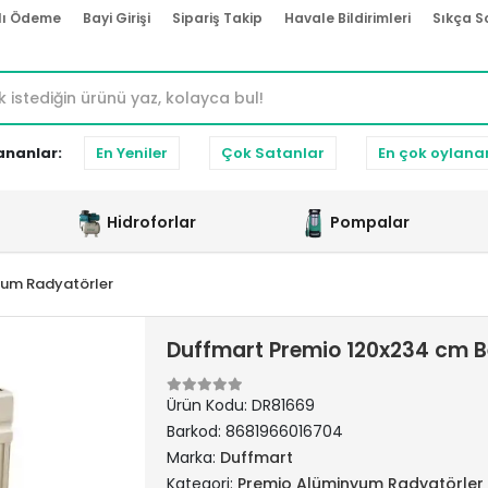
lı Ödeme
Bayi Girişi
Sipariş Takip
Havale Bildirimleri
Sıkça S
ananlar:
En Yeniler
Çok Satanlar
En çok oylana
Hidroforlar
Pompalar
yum Radyatörler
Duffmart Premio 120x234 cm 
Ürün Kodu:
DR81669
Barkod:
8681966016704
Marka:
Duffmart
Kategori:
Premio Alüminyum Radyatörler