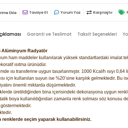
Tavsiye Et
Yorum Yaz
Karşılaştır
rime Ekle
çıklaması
Garanti ve Teslimat
Taksit Seçenekleri
Yo
15 Alüminyum Radyatör
m ham maddeler kullanılarak yüksek standartlardaki imalat tekno
koratif ısıtma ürünüdür.
 ısı transferine uygun tasarlanmıştır. 1000 Kcal/h ısıyı 0,64 lit
sı için kullanılan suyun ise %20’sine karşılık gelmektedir. Bu i
rfiyatını önemli miktarda düşürmektedir.
lerde üretildiğinden bina içerisindeki dekorasyona uygun renkle
atik boya kullanıldığından zamanla renk solması söz konusu değ
göstermektedir.
tedir.
 renklerde seçim yaparak kullanabilirsiniz.