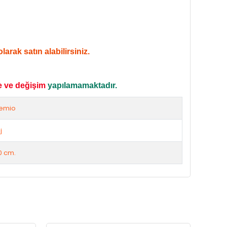
arak satın alabilirsiniz.
e ve değişim
yapılamamaktadır.
emio
j
0 cm.