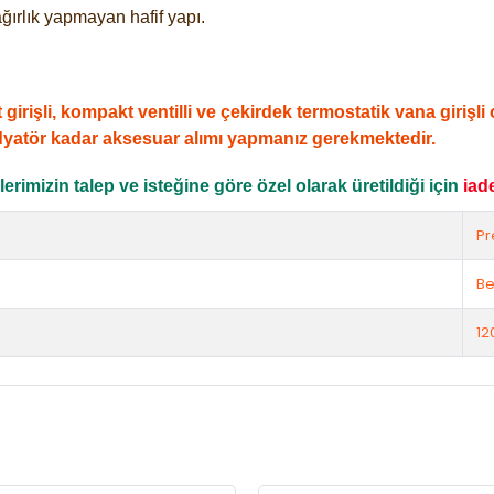
ğırlık yapmayan hafif yapı.
şli, kompakt ventilli ve çekirdek termostatik vana girişli ol
dyatör kadar aksesuar alımı yapmanız gerekmektedir.
rimizin talep ve isteğine göre özel olarak üretildiği için
iad
Pr
Be
12