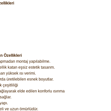
llikleri
 Özellikleri
yapmadan montaj yapılabilme.
lik katan eşsiz estetik tasarım.
an yüksek ısı verimi.
rda üretilebilen esnek boyutlar.
çeşitliliği
ağlayarak elde edilen konforlu ısınma
sağlar.
yapı.
eli ve uzun ömürlüdür.