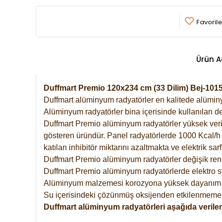
Favorile
Ürün A
Duffmart Premio 120x234 cm (33 Dilim) Bej-10
Duffmart alüminyum radyatörler en kalitede alüminyu
Alüminyum radyatörler bina içerisinde kullanılan de
Duffmart Premio alüminyum radyatörler yüksek verimde
gösteren üründür. Panel radyatörlerde 1000 Kcal/h ı
katılan inhibitör miktarını azaltmakta ve elektrik sa
Duffmart Premio alüminyum radyatörler değişik renk
Duffmart Premio alüminyum radyatörlerde elektro st
Alüminyum malzemesi korozyona yüksek dayanım 
Su içerisindeki çözünmüş oksijenden etkilenmemek
Duffmart alüminyum radyatörleri aşağıda verilen