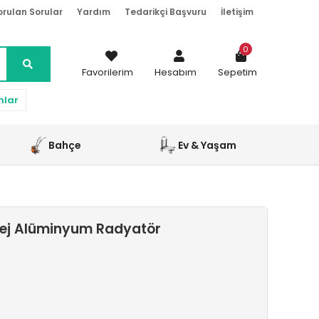
orulan Sorular
Yardım
Tedarikçi Başvuru
İletişim
0
Favorilerim
Hesabım
Sepetim
nlar
Bahçe
Ev & Yaşam
Bej Alüminyum Radyatör