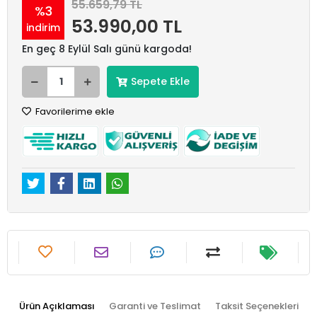
55.659,79 TL
%3
53.990,00 TL
indirim
En geç 8 Eylül Salı günü kargoda!
Sepete Ekle
Favorilerime ekle
Ürün Açıklaması
Garanti ve Teslimat
Taksit Seçenekleri