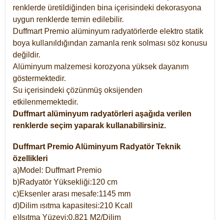
renklerde üretildiğinden bina içerisindeki dekorasyona
uygun renklerde temin edilebilir.
Duffmart Premio alüminyum radyatörlerde elektro statik
boya kullanıldığından zamanla renk solması söz konusu
değildir.
Alüminyum malzemesi korozyona yüksek dayanım
göstermektedir.
Su içerisindeki çözünmüş oksijenden
etkilenmemektedir.
Duffmart alüminyum radyatörleri aşağıda verilen
renklerde seçim yaparak kullanabilirsiniz.
Duffmart Premio Alüminyum Radyatör Teknik
özellikleri
a)Model: Duffmart Premio
b)Radyatör Yüksekliği:120 cm
c)Eksenler arası mesafe:1145 mm
d)Dilim ısıtma kapasitesi:210 Kcall
e)Isıtma Yüzeyi:0,821 M2/Dilim