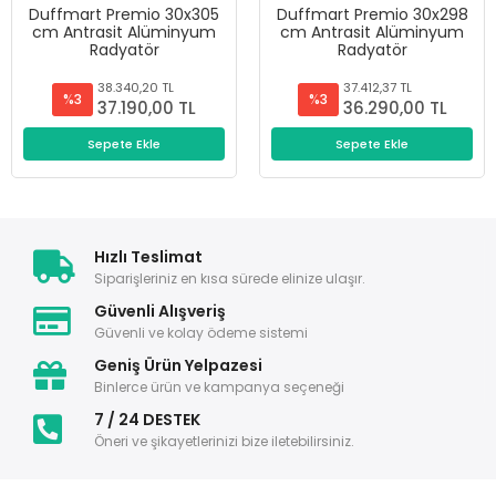
Duffmart Premio 30x305
Duffmart Premio 30x298
cm Antrasit Alüminyum
cm Antrasit Alüminyum
Radyatör
Radyatör
38.340,20 TL
37.412,37 TL
%3
%3
37.190,00 TL
36.290,00 TL
Sepete Ekle
Sepete Ekle
Hızlı Teslimat
Siparişleriniz en kısa sürede elinize ulaşır.
Güvenli Alışveriş
Güvenli ve kolay ödeme sistemi
Geniş Ürün Yelpazesi
Binlerce ürün ve kampanya seçeneği
7 / 24 DESTEK
Öneri ve şikayetlerinizi bize iletebilirsiniz.