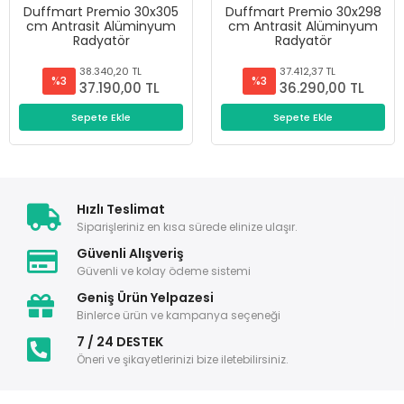
Duffmart Premio 30x305
Duffmart Premio 30x298
cm Antrasit Alüminyum
cm Antrasit Alüminyum
Radyatör
Radyatör
38.340,20 TL
37.412,37 TL
%3
%3
37.190,00 TL
36.290,00 TL
Sepete Ekle
Sepete Ekle
Hızlı Teslimat
Siparişleriniz en kısa sürede elinize ulaşır.
Güvenli Alışveriş
Güvenli ve kolay ödeme sistemi
Geniş Ürün Yelpazesi
Binlerce ürün ve kampanya seçeneği
7 / 24 DESTEK
Öneri ve şikayetlerinizi bize iletebilirsiniz.