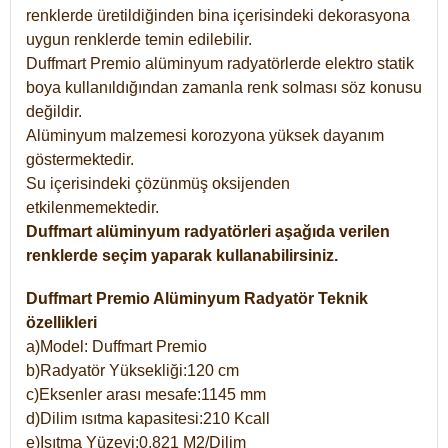
renklerde üretildiğinden bina içerisindeki dekorasyona
uygun renklerde temin edilebilir.
Duffmart Premio alüminyum radyatörlerde elektro statik
boya kullanıldığından zamanla renk solması söz konusu
değildir.
Alüminyum malzemesi korozyona yüksek dayanım
göstermektedir.
Su içerisindeki çözünmüş oksijenden
etkilenmemektedir.
Duffmart alüminyum radyatörleri aşağıda verilen
renklerde seçim yaparak kullanabilirsiniz.
Duffmart Premio Alüminyum Radyatör Teknik
özellikleri
a)Model: Duffmart Premio
b)Radyatör Yüksekliği:120 cm
c)Eksenler arası mesafe:1145 mm
d)Dilim ısıtma kapasitesi:210 Kcall
e)Isıtma Yüzeyi:0,821 M2/Dilim