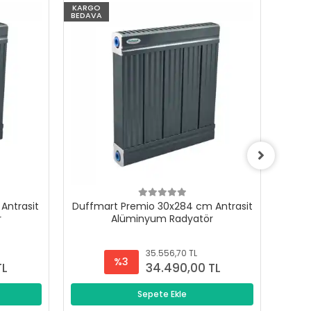
KARGO
KARG
BEDAVA
BEDAV
Antrasit
Duffmart Premio 30x284 cm Antrasit
Duffm
r
Alüminyum Radyatör
35.556,70 TL
%3
TL
34.490,00 TL
Sepete Ekle