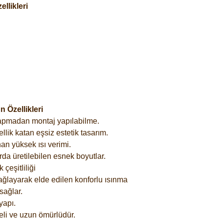
llikleri
 Özellikleri
yapmadan montaj yapılabilme.
lik katan eşsiz estetik tasarım.
an yüksek ısı verimi.
rda üretilebilen esnek boyutlar.
çeşitliliği
ağlayarak elde edilen konforlu ısınma
sağlar.
yapı.
eli ve uzun ömürlüdür.