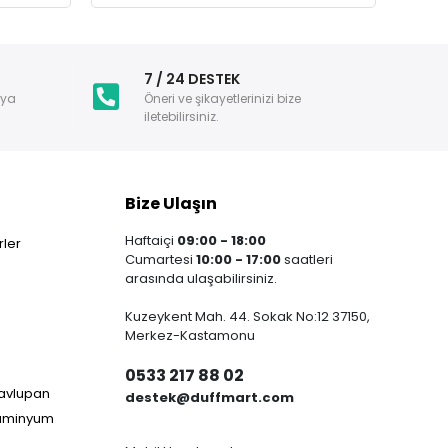
i
7 / 24 DESTEK
nya
Öneri ve şikayetlerinizi bize
iletebilirsiniz.
Bize Ulaşın
Haftaiçi
09:00 - 18:00
ler
Cumartesi
10:00 - 17:00
saatleri
arasında ulaşabilirsiniz.
Kuzeykent Mah. 44. Sokak No:12 37150,
Merkez-Kastamonu
0533 217 88 02
Havlupan
destek@duffmart.com
lüminyum