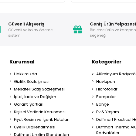
Güvenli Alışveriş
Geniş Ürün Yelpazes
Güvenli ve kolay ödeme
Binlerce ürün ve kampa
sistemi
seçeneği
Kurumsal
Kategoriler
Hakkımızda
Alüminyum Radyatör
Gizlilik Sözleşmesi
Havlupan
Mesafeli Satış Sözleşmesi
Hidroforlar
İptal, İade ve Değişim
Pompalar
Garanti Şartları
Bahçe
Kişisel Verilerin Korunması
Ev & Yaşam
Fiyat Resim ve İçerik Hataları
Duffmart Practical 
Üyelik Bilgilendirmesi
Duffmart Therma A
Radyatörler
Duffmart Üretim Standartları