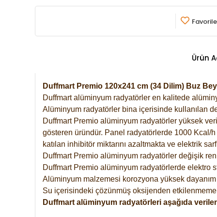
Favorile
Ürün A
Duffmart Premio 120x241 cm (34 Dilim) Buz B
Duffmart alüminyum radyatörler en kalitede alüminyu
Alüminyum radyatörler bina içerisinde kullanılan de
Duffmart Premio alüminyum radyatörler yüksek verimde
gösteren üründür. Panel radyatörlerde 1000 Kcal/h ı
katılan inhibitör miktarını azaltmakta ve elektrik sa
Duffmart Premio alüminyum radyatörler değişik renk
Duffmart Premio alüminyum radyatörlerde elektro st
Alüminyum malzemesi korozyona yüksek dayanım 
Su içerisindeki çözünmüş oksijenden etkilenmemek
Duffmart alüminyum radyatörleri aşağıda verilen