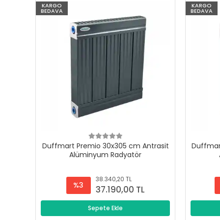
KARGO
KARGO
BEDAVA
BEDAVA
Duffmart Premio 30x305 cm Antrasit
Duffmar
Alüminyum Radyatör
38.340,20 TL
%3
37.190,00 TL
Sepete Ekle