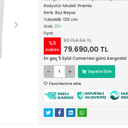
Radyatör Modeli:
Premio
Renk:
Buz Beyaz
Yükseklik:
120 cm.
Stok:
20+
Fiyat
82.154,64 TL
%3
79.690,00 TL
indirim
En geç 5 Eylül Cumartesi günü kargoda!
Sepete Ekle
Favorilerime ekle