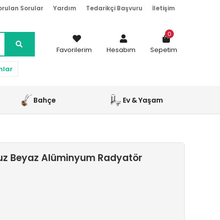
orulan Sorular
Yardım
Tedarikçi Başvuru
İletişim
0
Favorilerim
Hesabım
Sepetim
nlar
Bahçe
Ev & Yaşam
Buz Beyaz Alüminyum Radyatör