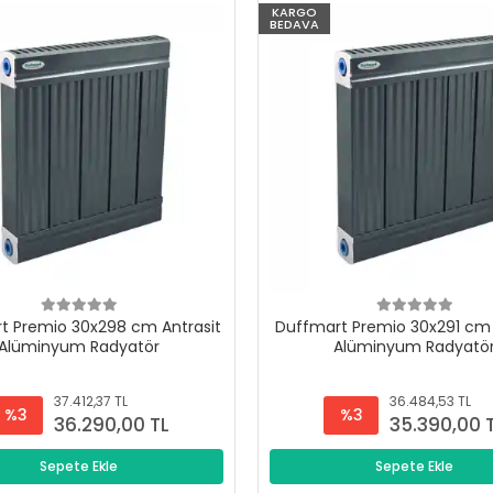
KARGO
BEDAVA
t Premio 30x298 cm Antrasit
Duffmart Premio 30x291 cm 
Alüminyum Radyatör
Alüminyum Radyatö
37.412,37 TL
36.484,53 TL
%3
%3
36.290,00 TL
35.390,00 
Sepete Ekle
Sepete Ekle