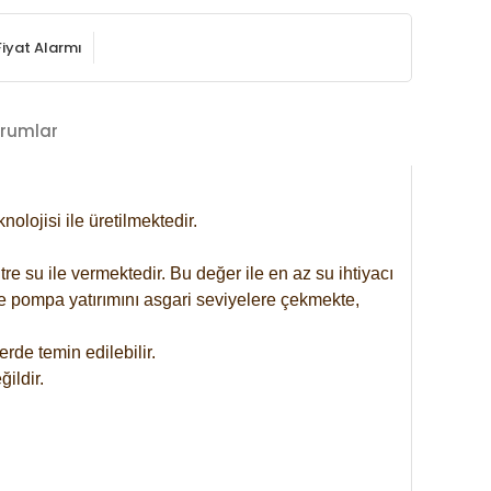
Fiyat Alarmı
rumlar
lojisi ile üretilmektedir.
re su ile vermektedir. Bu değer ile en az su ihtiyacı
se pompa yatırımını asgari seviyelere çekmekte,
rde temin edilebilir.
ildir.