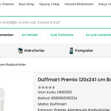
lı Ödeme
Bayi Girişi
Sipariş Takip
Havale Bildirimleri
Sıkça S
ananlar:
En Yeniler
Çok Satanlar
En çok oylana
Hidroforlar
Pompalar
yum Radyatörler
Duffmart Premio 120x241 cm 
Ürün Kodu:
DR93350
Barkod:
8681966136334
Marka:
Duffmart
Kategori:
Premio Alüminyum Radyatörler