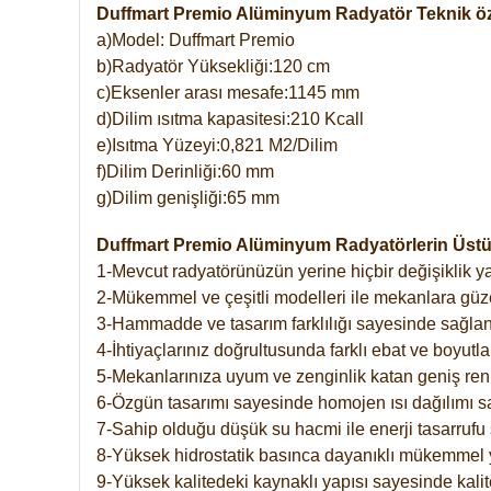
Duffmart Premio Alüminyum Radyatör Teknik öze
a)Model: Duffmart Premio
b)Radyatör Yüksekliği:120 cm
c)Eksenler arası mesafe:1145 mm
d)Dilim ısıtma kapasitesi:210 Kcall
e)Isıtma Yüzeyi:0,821 M2/Dilim
f)Dilim Derinliği:60 mm
g)Dilim genişliği:65 mm
Duffmart Premio Alüminyum Radyatörlerin Üstün
1-Mevcut radyatörünüzün yerine hiçbir değişiklik 
2-Mükemmel ve çeşitli modelleri ile mekanlara güzel
3-Hammadde ve tasarım farklılığı sayesinde sağlan
4-İhtiyaçlarınız doğrultusunda farklı ebat ve boyutla
5-Mekanlarınıza uyum ve zenginlik katan geniş renk 
6-Özgün tasarımı sayesinde homojen ısı dağılımı s
7-Sahip olduğu düşük su hacmi ile enerji tasarrufu 
8-Yüksek hidrostatik basınca dayanıklı mükemmel 
9-Yüksek kalitedeki kaynaklı yapısı sayesinde kalit