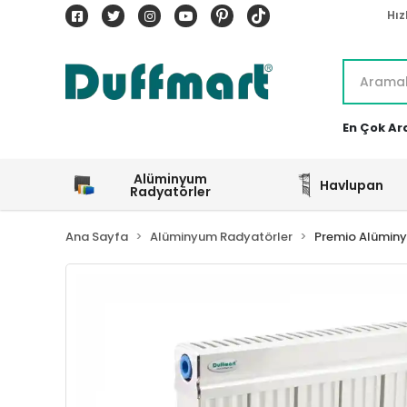
Hız
En Çok Ar
Alüminyum
Havlupan
Radyatörler
Ana Sayfa
Alüminyum Radyatörler
Premio Alümin