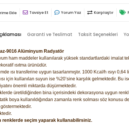
Tavsiye Et
Yorum Yaz
Karşılaştır
rime Ekle
çıklaması
Garanti ve Teslimat
Taksit Seçenekleri
Yo
eyaz-9016 Alüminyum Radyatör
m ham maddeler kullanılarak yüksek standartlardaki imalat tekno
koratif ısıtma ürünüdür.
 ısı transferine uygun tasarlanmıştır. 1000 Kcal/h ısıyı 0,64 lit
sı için kullanılan suyun ise %20’sine karşılık gelmektedir. Bu i
rfiyatını önemli miktarda düşürmektedir.
lerde üretildiğinden bina içerisindeki dekorasyona uygun renkle
atik boya kullanıldığından zamanla renk solması söz konusu değ
göstermektedir.
tedir.
 renklerde seçim yaparak kullanabilirsiniz.