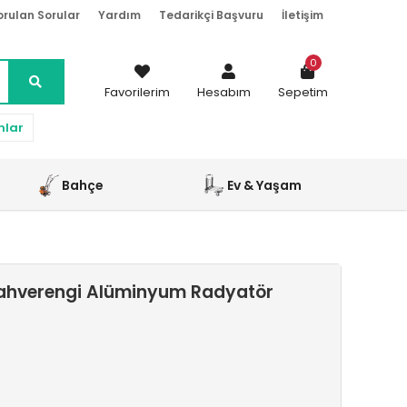
orulan Sorular
Yardım
Tedarikçi Başvuru
İletişim
0
Favorilerim
Hesabım
Sepetim
nlar
Bahçe
Ev & Yaşam
Kahverengi Alüminyum Radyatör