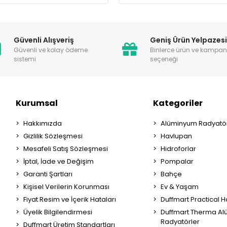
Güvenli Alışveriş
Geniş Ürün Yelpazes
Güvenli ve kolay ödeme
Binlerce ürün ve kampa
sistemi
seçeneği
Kurumsal
Kategoriler
Hakkımızda
Alüminyum Radyatör
Gizlilik Sözleşmesi
Havlupan
Mesafeli Satış Sözleşmesi
Hidroforlar
İptal, İade ve Değişim
Pompalar
Garanti Şartları
Bahçe
Kişisel Verilerin Korunması
Ev & Yaşam
Fiyat Resim ve İçerik Hataları
Duffmart Practical 
Üyelik Bilgilendirmesi
Duffmart Therma A
Radyatörler
Duffmart Üretim Standartları