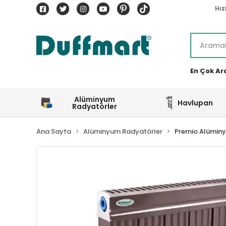
Hız
En Çok Ar
Alüminyum
Havlupan
Radyatörler
Ana Sayfa
Alüminyum Radyatörler
Premio Alümin