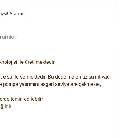
Fiyat Alarmı
rumlar
lojisi ile üretilmektedir.
re su ile vermektedir. Bu değer ile en az su ihtiyacı
se pompa yatırımını asgari seviyelere çekmekte,
rde temin edilebilir.
ildir.