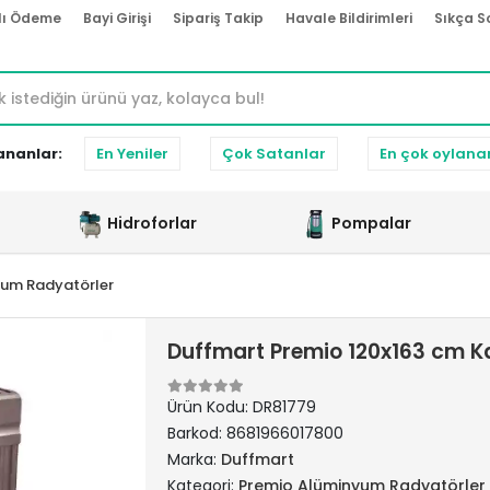
lı Ödeme
Bayi Girişi
Sipariş Takip
Havale Bildirimleri
Sıkça S
ananlar:
En Yeniler
Çok Satanlar
En çok oylana
Hidroforlar
Pompalar
yum Radyatörler
Duffmart Premio 120x163 cm 
Ürün Kodu:
DR81779
Barkod:
8681966017800
Marka:
Duffmart
Kategori:
Premio Alüminyum Radyatörler