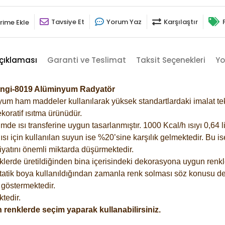
Tavsiye Et
Yorum Yaz
Karşılaştır
rime Ekle
çıklaması
Garanti ve Teslimat
Taksit Seçenekleri
Yo
engi-8019 Alüminyum Radyatör
m ham maddeler kullanılarak yüksek standartlardaki imalat tekno
koratif ısıtma ürünüdür.
 ısı transferine uygun tasarlanmıştır. 1000 Kcal/h ısıyı 0,64 lit
sı için kullanılan suyun ise %20’sine karşılık gelmektedir. Bu i
rfiyatını önemli miktarda düşürmektedir.
lerde üretildiğinden bina içerisindeki dekorasyona uygun renkle
atik boya kullanıldığından zamanla renk solması söz konusu değ
göstermektedir.
tedir.
 renklerde seçim yaparak kullanabilirsiniz.