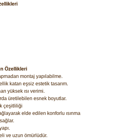
llikleri
 Özellikleri
yapmadan montaj yapılabilme.
lik katan eşsiz estetik tasarım.
an yüksek ısı verimi.
rda üretilebilen esnek boyutlar.
çeşitliliği
ağlayarak elde edilen konforlu ısınma
sağlar.
yapı.
eli ve uzun ömürlüdür.