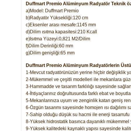
Duffmart Premio Alüminyum Radyatör Teknik öze
a)Model: Duffmart Premio
b)Radyatör Yüksekliği:120 cm
c)Eksenler arası mesafe:1145 mm
d)Dilim ısıtma kapasitesi:210 Kcall
e)Isıtma Yüzeyi:0,821 M2/Dilim
f)Dilim Derinliği:60 mm
g)Dilim genişliği:65 mm
Duffmart Premio Alüminyum Radyatörlerin Üstün
1-Mevcut radyatörünüzün yerine hiçbir değişiklik 
2-Mükemmel ve çeşitli modelleri ile mekanlara güzel
3-Hammadde ve tasarım farklılığı sayesinde sağlan
4-İhtiyaçlarınız doğrultusunda farklı ebat ve boyutla
5-Mekanlarınıza uyum ve zenginlik katan geniş renk 
6-Özgün tasarımı sayesinde homojen ısı dağılımı s
7-Sahip olduğu düşük su hacmi ile enerji tasarrufu 
8-Yüksek hidrostatik basınca dayanıklı mükemmel 
9-Yüksek kalitedeki kaynaklı yapısı sayesinde kalit