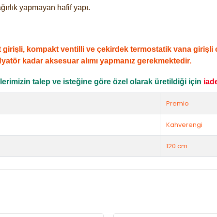
ğırlık yapmayan hafif yapı.
şli, kompakt ventilli ve çekirdek termostatik vana girişli ol
dyatör kadar aksesuar alımı yapmanız gerekmektedir.
rimizin talep ve isteğine göre özel olarak üretildiği için
iad
Premio
Kahverengi
120 cm.