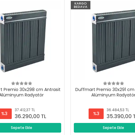
KARGO
BEDAVA
t Premio 30x298 cm Antrasit
Duffmart Premio 30x291 cm 
Alüminyum Radyatör
Alüminyum Radyatö
37.412,37 TL
36.484,53 TL
%3
%3
36.290,00 TL
35.390,00 
Sepete Ekle
Sepete Ekle