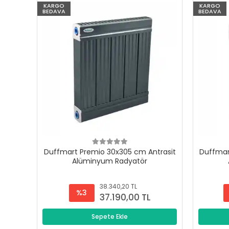
KARGO
KARGO
BEDAVA
BEDAVA
Duffmart Premio 30x305 cm Antrasit
Duffmar
Alüminyum Radyatör
38.340,20 TL
%3
37.190,00 TL
Sepete Ekle