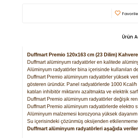
Favorile
Ürün A
Duffmart Premio 120x163 cm (23 Dilim) Kahver
Duffmart alüminyum radyatörler en kalitede alüminyu
Alüminyum radyatörler bina içerisinde kullanılan de
Duffmart Premio alüminyum radyatörler yüksek verimde
gösteren üründür. Panel radyatörlerde 1000 Kcal/h ı
katılan inhibitör miktarını azaltmakta ve elektrik sa
Duffmart Premio alüminyum radyatörler değişik renk
Duffmart Premio alüminyum radyatörlerde elektro st
Alüminyum malzemesi korozyona yüksek dayanım 
Su içerisindeki çözünmüş oksijenden etkilenmemek
Duffmart alüminyum radyatörleri aşağıda verilen