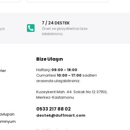
i
7 / 24 DESTEK
nya
Öneri ve şikayetlerinizi bize
iletebilirsiniz.
Bize Ulaşın
Haftaiçi
09:00 - 18:00
ler
Cumartesi
10:00 - 17:00
saatleri
arasında ulaşabilirsiniz.
Kuzeykent Mah. 44. Sokak No:12 37150,
Merkez-Kastamonu
0533 217 88 02
Havlupan
destek@duffmart.com
lüminyum