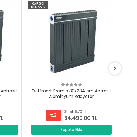
KARGO
KARG
BEDAVA
BEDAV
Antrasit
Duffmart Premio 30x284 cm Antrasit
Duffm
r
Alüminyum Radyatör
35.556,70 TL
%3
TL
34.490,00 TL
Sepete Ekle