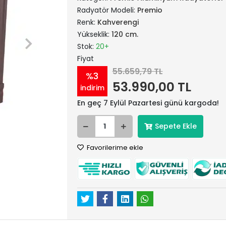
Radyatör Modeli:
Premio
Renk:
Kahverengi
Yükseklik:
120 cm.
Stok:
20+
Fiyat
55.659,79 TL
%3
53.990,00 TL
indirim
En geç 7 Eylül Pazartesi günü kargoda!
Sepete Ekle
Favorilerime ekle