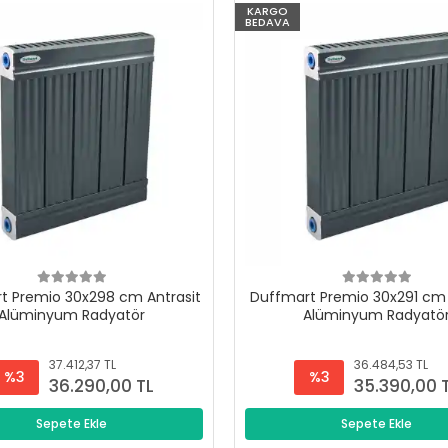
KARGO
BEDAVA
t Premio 30x298 cm Antrasit
Duffmart Premio 30x291 cm 
Alüminyum Radyatör
Alüminyum Radyatö
37.412,37 TL
36.484,53 TL
%3
%3
36.290,00 TL
35.390,00 
Sepete Ekle
Sepete Ekle