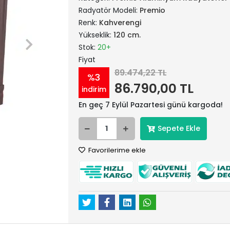
Radyatör Modeli:
Premio
Renk:
Kahverengi
Yükseklik:
120 cm.
Stok:
20+
Fiyat
89.474,22 TL
%3
86.790,00 TL
indirim
En geç 7 Eylül Pazartesi günü kargoda!
Sepete Ekle
Favorilerime ekle