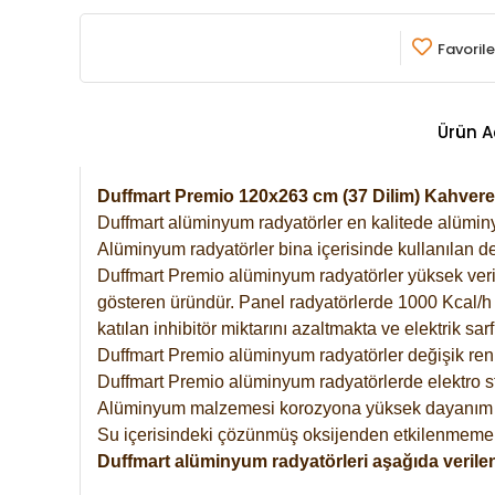
Favorile
Ürün A
Duffmart Premio 120x263 cm (37 Dilim) Kahver
Duffmart alüminyum radyatörler en kalitede alüminyu
Alüminyum radyatörler bina içerisinde kullanılan de
Duffmart Premio alüminyum radyatörler yüksek verimde
gösteren üründür. Panel radyatörlerde 1000 Kcal/h ı
katılan inhibitör miktarını azaltmakta ve elektrik sa
Duffmart Premio alüminyum radyatörler değişik renk
Duffmart Premio alüminyum radyatörlerde elektro st
Alüminyum malzemesi korozyona yüksek dayanım 
Su içerisindeki çözünmüş oksijenden etkilenmemek
Duffmart alüminyum radyatörleri aşağıda verilen