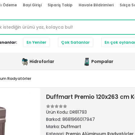
lı Ödeme
Bayi Girişi
Sipariş Takip
Havale Bildirimleri
Sıkça S
ananlar:
En Yeniler
Çok Satanlar
En çok oylana
Hidroforlar
Pompalar
yum Radyatörler
Duffmart Premio 120x263 cm 
Ürün Kodu:
DR81793
Barkod:
8681966017947
Marka:
Duffmart
Kategori:
Premio Alüminyum Radyatörler