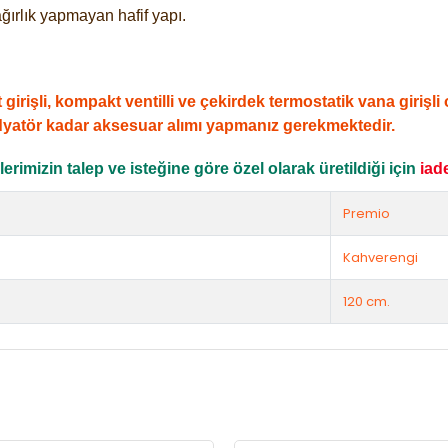
ğırlık yapmayan hafif yapı.
şli, kompakt ventilli ve çekirdek termostatik vana girişli ol
dyatör kadar aksesuar alımı yapmanız gerekmektedir.
rimizin talep ve isteğine göre özel olarak üretildiği için
iad
Premio
Kahverengi
120 cm.