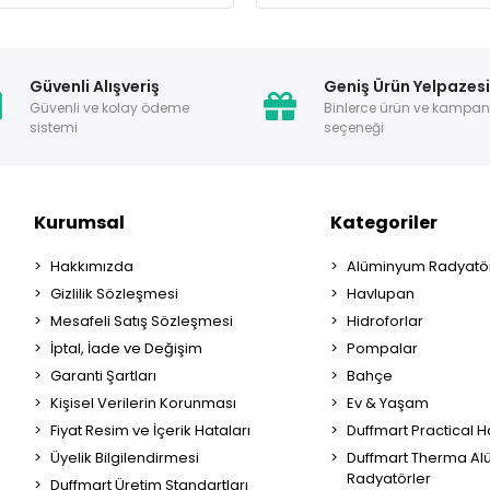
Güvenli Alışveriş
Geniş Ürün Yelpazes
Güvenli ve kolay ödeme
Binlerce ürün ve kampa
sistemi
seçeneği
Kurumsal
Kategoriler
Hakkımızda
Alüminyum Radyatör
Gizlilik Sözleşmesi
Havlupan
Mesafeli Satış Sözleşmesi
Hidroforlar
İptal, İade ve Değişim
Pompalar
Garanti Şartları
Bahçe
Kişisel Verilerin Korunması
Ev & Yaşam
Fiyat Resim ve İçerik Hataları
Duffmart Practical 
Üyelik Bilgilendirmesi
Duffmart Therma A
Radyatörler
Duffmart Üretim Standartları