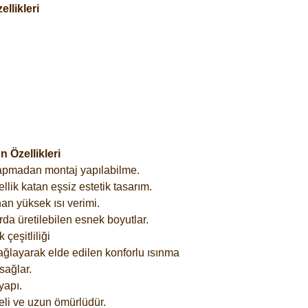
llikleri
 Özellikleri
yapmadan montaj yapılabilme.
lik katan eşsiz estetik tasarım.
an yüksek ısı verimi.
rda üretilebilen esnek boyutlar.
çeşitliliği
ağlayarak elde edilen konforlu ısınma
sağlar.
yapı.
eli ve uzun ömürlüdür.