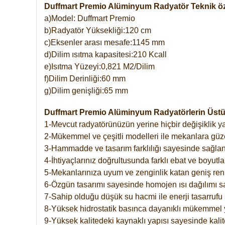
Duffmart Premio Alüminyum Radyatör Teknik öze
a)Model: Duffmart Premio
b)Radyatör Yüksekliği:120 cm
c)Eksenler arası mesafe:1145 mm
d)Dilim ısıtma kapasitesi:210 Kcall
e)Isıtma Yüzeyi:0,821 M2/Dilim
f)Dilim Derinliği:60 mm
g)Dilim genişliği:65 mm
Duffmart Premio Alüminyum Radyatörlerin Üstün
1-Mevcut radyatörünüzün yerine hiçbir değişiklik 
2-Mükemmel ve çeşitli modelleri ile mekanlara güzel
3-Hammadde ve tasarım farklılığı sayesinde sağlan
4-İhtiyaçlarınız doğrultusunda farklı ebat ve boyutla
5-Mekanlarınıza uyum ve zenginlik katan geniş renk 
6-Özgün tasarımı sayesinde homojen ısı dağılımı s
7-Sahip olduğu düşük su hacmi ile enerji tasarrufu 
8-Yüksek hidrostatik basınca dayanıklı mükemmel 
9-Yüksek kalitedeki kaynaklı yapısı sayesinde kalit