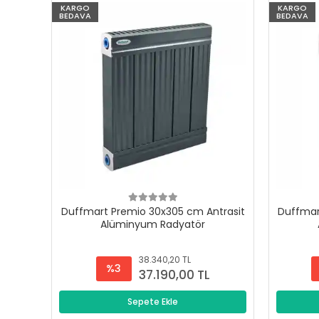
KARGO
KARGO
BEDAVA
BEDAVA
Duffmart Premio 30x305 cm Antrasit
Duffmar
Alüminyum Radyatör
38.340,20 TL
%3
37.190,00 TL
Sepete Ekle