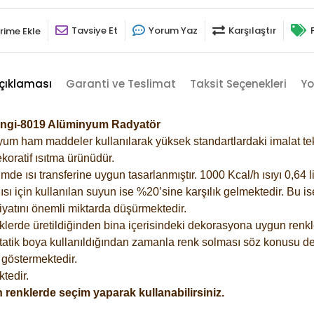
Tavsiye Et
Yorum Yaz
Karşılaştır
rime Ekle
çıklaması
Garanti ve Teslimat
Taksit Seçenekleri
Yo
engi-8019 Alüminyum Radyatör
m ham maddeler kullanılarak yüksek standartlardaki imalat tekno
koratif ısıtma ürünüdür.
 ısı transferine uygun tasarlanmıştır. 1000 Kcal/h ısıyı 0,64 lit
sı için kullanılan suyun ise %20’sine karşılık gelmektedir. Bu i
rfiyatını önemli miktarda düşürmektedir.
lerde üretildiğinden bina içerisindeki dekorasyona uygun renkle
atik boya kullanıldığından zamanla renk solması söz konusu değ
göstermektedir.
tedir.
 renklerde seçim yaparak kullanabilirsiniz.