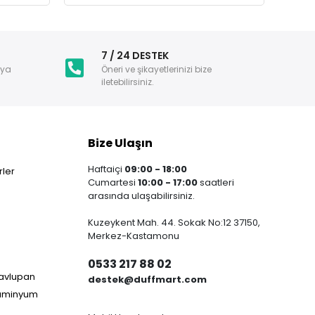
i
7 / 24 DESTEK
nya
Öneri ve şikayetlerinizi bize
iletebilirsiniz.
Bize Ulaşın
Haftaiçi
09:00 - 18:00
ler
Cumartesi
10:00 - 17:00
saatleri
arasında ulaşabilirsiniz.
Kuzeykent Mah. 44. Sokak No:12 37150,
Merkez-Kastamonu
0533 217 88 02
Havlupan
destek@duffmart.com
lüminyum