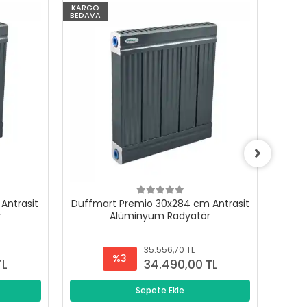
KARGO
KARG
BEDAVA
BEDAV
Antrasit
Duffmart Premio 30x284 cm Antrasit
Duffm
r
Alüminyum Radyatör
35.556,70 TL
%3
TL
34.490,00 TL
Sepete Ekle