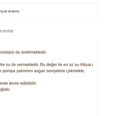
Fiyat Alarmı
rumlar
lojisi ile üretilmektedir.
re su ile vermektedir. Bu değer ile en az su ihtiyacı
se pompa yatırımını asgari seviyelere çekmekte,
rde temin edilebilir.
ildir.