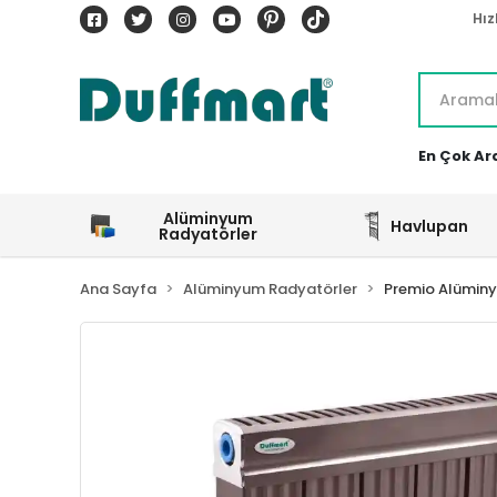
Hız
En Çok Ar
Alüminyum
Havlupan
Radyatörler
Ana Sayfa
Alüminyum Radyatörler
Premio Alümin