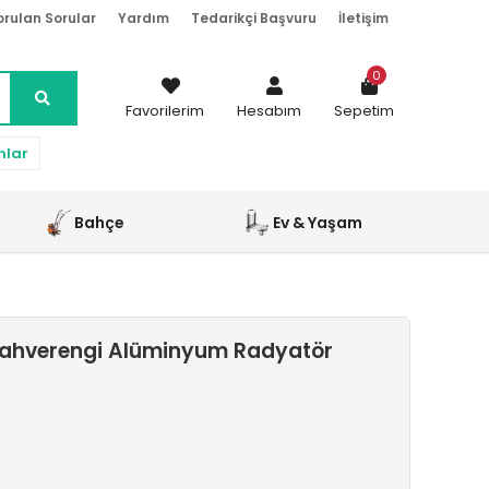
orulan Sorular
Yardım
Tedarikçi Başvuru
İletişim
0
Favorilerim
Hesabım
Sepetim
nlar
Bahçe
Ev & Yaşam
Kahverengi Alüminyum Radyatör