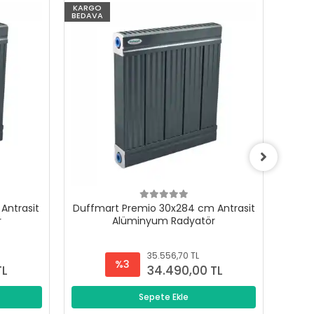
KARGO
KARG
BEDAVA
BEDAV
Antrasit
Duffmart Premio 30x284 cm Antrasit
Duffm
r
Alüminyum Radyatör
35.556,70 TL
%3
TL
34.490,00 TL
Sepete Ekle