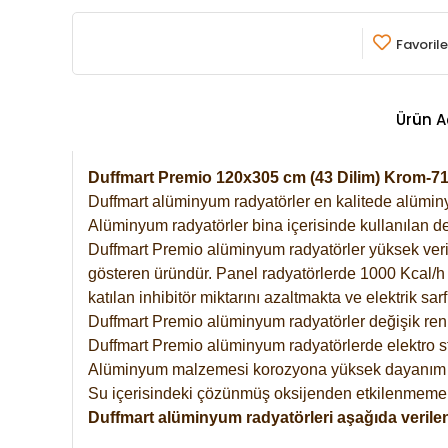
Favorile
Ürün A
Duffmart Premio 120x305 cm (43 Dilim) Krom-
Duffmart alüminyum radyatörler en kalitede alüminyu
Alüminyum radyatörler bina içerisinde kullanılan de
Duffmart Premio alüminyum radyatörler yüksek verimde
gösteren üründür. Panel radyatörlerde 1000 Kcal/h ı
katılan inhibitör miktarını azaltmakta ve elektrik sa
Duffmart Premio alüminyum radyatörler değişik renk
Duffmart Premio alüminyum radyatörlerde elektro st
Alüminyum malzemesi korozyona yüksek dayanım 
Su içerisindeki çözünmüş oksijenden etkilenmemek
Duffmart alüminyum radyatörleri aşağıda verilen