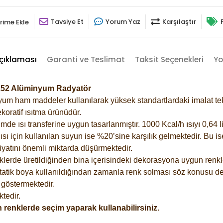
Tavsiye Et
Yorum Yaz
Karşılaştır
rime Ekle
çıklaması
Garanti ve Teslimat
Taksit Seçenekleri
Yo
7152 Alüminyum Radyatör
m ham maddeler kullanılarak yüksek standartlardaki imalat tekno
koratif ısıtma ürünüdür.
 ısı transferine uygun tasarlanmıştır. 1000 Kcal/h ısıyı 0,64 lit
sı için kullanılan suyun ise %20’sine karşılık gelmektedir. Bu i
rfiyatını önemli miktarda düşürmektedir.
lerde üretildiğinden bina içerisindeki dekorasyona uygun renkle
atik boya kullanıldığından zamanla renk solması söz konusu değ
göstermektedir.
tedir.
 renklerde seçim yaparak kullanabilirsiniz.