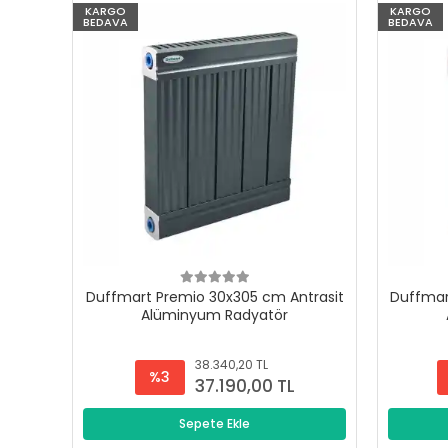
KARGO
KARGO
BEDAVA
BEDAVA
Duffmart Premio 30x305 cm Antrasit
Duffmar
Alüminyum Radyatör
38.340,20 TL
%3
37.190,00 TL
Sepete Ekle