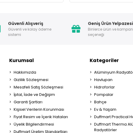
Güvenli Alışveriş
Geniş Ürün Yelpazes
Güvenli ve kolay ödeme
Binlerce ürün ve kampa
sistemi
seçeneği
Kurumsal
Kategoriler
Hakkımızda
Alüminyum Radyatör
Gizlilik Sözleşmesi
Havlupan
Mesafeli Satış Sözleşmesi
Hidroforlar
İptal, İade ve Değişim
Pompalar
Garanti Şartları
Bahçe
Kişisel Verilerin Korunması
Ev & Yaşam
Fiyat Resim ve İçerik Hataları
Duffmart Practical 
Üyelik Bilgilendirmesi
Duffmart Therma A
Radyatörler
Duffmart Üretim Standartları