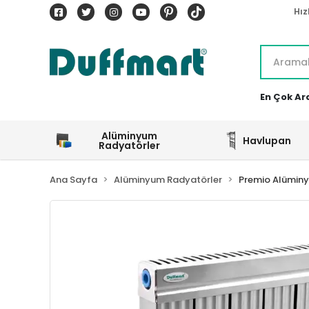
Hız
En Çok Ar
Alüminyum
Havlupan
Radyatörler
Ana Sayfa
Alüminyum Radyatörler
Premio Alümin