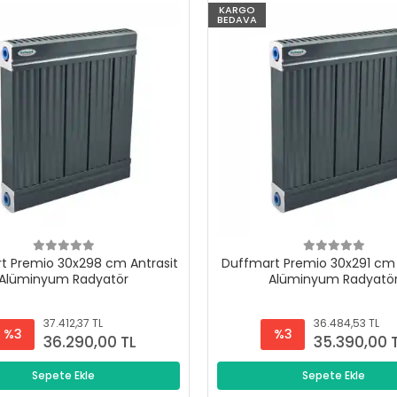
KARGO
BEDAVA
t Premio 30x298 cm Antrasit
Duffmart Premio 30x291 cm 
Alüminyum Radyatör
Alüminyum Radyatö
37.412,37 TL
36.484,53 TL
%3
%3
36.290,00 TL
35.390,00 
Sepete Ekle
Sepete Ekle