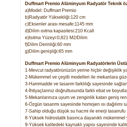
Duffmart Premio Alüminyum Radyatör Teknik öze
a)Model: Duffmart Premio
b)Radyatör Yüksekliği:120 cm
c)Eksenler arası mesafe:1145 mm
d)Dilim ısıtma kapasitesi:210 Kcall
e)Isıtma Yüzeyi:0,821 M2/Dilim
f)Dilim Derinliği:60 mm
g)Dilim genişliği:65 mm
Duffmart Premio Alüminyum Radyatörlerin Üstün
1-Mevcut radyatörünüzün yerine hiçbir değişiklik 
2-Mükemmel ve çeşitli modelleri ile mekanlara güzel
3-Hammadde ve tasarım farklılığı sayesinde sağlan
4-İhtiyaçlarınız doğrultusunda farklı ebat ve boyutla
5-Mekanlarınıza uyum ve zenginlik katan geniş renk 
6-Özgün tasarımı sayesinde homojen ısı dağılımı s
7-Sahip olduğu düşük su hacmi ile enerji tasarrufu 
8-Yüksek hidrostatik basınca dayanıklı mükemmel 
9-Yüksek kalitedeki kaynaklı yapısı sayesinde kalit