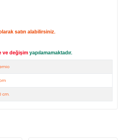
arak satın alabilirsiniz.
e ve değişim
yapılamamaktadır.
emio
rom
0 cm.