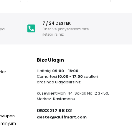
i
7 / 24 DESTEK
nya
Öneri ve şikayetlerinizi bize
iletebilirsiniz.
Bize Ulaşın
Haftaiçi
09:00 - 18:00
ler
Cumartesi
10:00 - 17:00
saatleri
arasında ulaşabilirsiniz.
Kuzeykent Mah. 44. Sokak No:12 37150,
Merkez-Kastamonu
0533 217 88 02
Havlupan
destek@duffmart.com
lüminyum