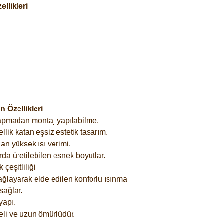
llikleri
 Özellikleri
yapmadan montaj yapılabilme.
lik katan eşsiz estetik tasarım.
an yüksek ısı verimi.
rda üretilebilen esnek boyutlar.
çeşitliliği
ağlayarak elde edilen konforlu ısınma
sağlar.
yapı.
eli ve uzun ömürlüdür.