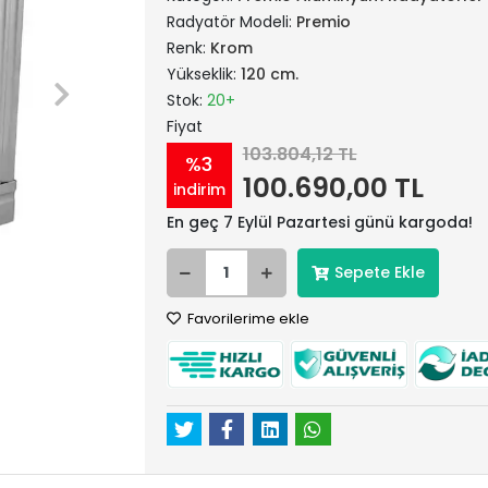
Radyatör Modeli:
Premio
Renk:
Krom
Yükseklik:
120 cm.
Stok:
20+
Fiyat
103.804,12 TL
%3
100.690,00 TL
indirim
En geç 7 Eylül Pazartesi günü kargoda!
Sepete Ekle
Favorilerime ekle