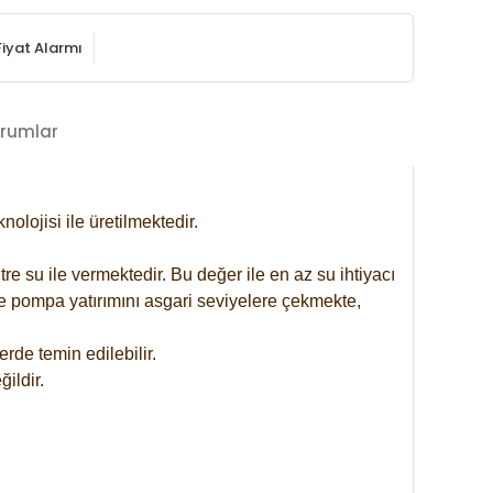
Fiyat Alarmı
rumlar
lojisi ile üretilmektedir.
re su ile vermektedir. Bu değer ile en az su ihtiyacı
se pompa yatırımını asgari seviyelere çekmekte,
rde temin edilebilir.
ildir.