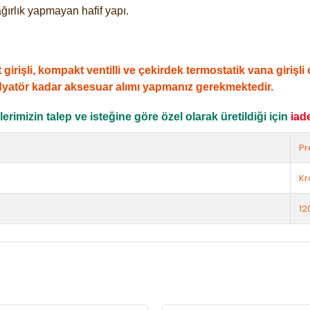
ğırlık yapmayan hafif yapı.
şli, kompakt ventilli ve çekirdek termostatik vana girişli ol
dyatör kadar aksesuar alımı yapmanız gerekmektedir.
rimizin talep ve isteğine göre özel olarak üretildiği için
iad
Pr
K
12