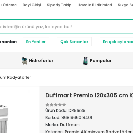
lı Ödeme
Bayi Girişi
Sipariş Takip
Havale Bildirimleri
Sıkça S
ananlar:
En Yeniler
Çok Satanlar
En çok oylana
Hidroforlar
Pompalar
yum Radyatörler
Duffmart Premio 120x305 cm 
Ürün Kodu:
DR81839
Barkod:
8681966018401
Marka:
Duffmart
Kategori:
Premio Alüminyum Radyatörler