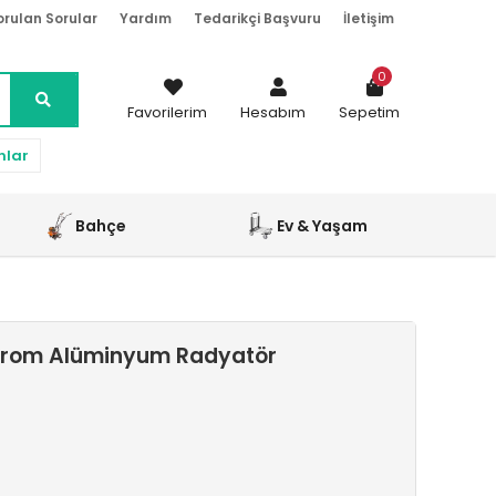
orulan Sorular
Yardım
Tedarikçi Başvuru
İletişim
0
Favorilerim
Hesabım
Sepetim
nlar
Bahçe
Ev & Yaşam
Krom Alüminyum Radyatör