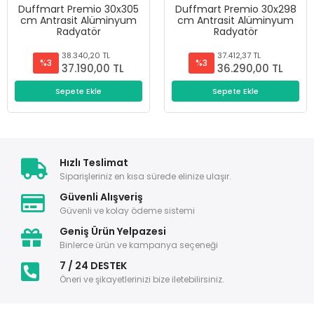
Duffmart Premio 30x305
Duffmart Premio 30x298
cm Antrasit Alüminyum
cm Antrasit Alüminyum
Radyatör
Radyatör
38.340,20 TL
37.412,37 TL
%3
%3
37.190,00 TL
36.290,00 TL
Sepete Ekle
Sepete Ekle
Hızlı Teslimat
Siparişleriniz en kısa sürede elinize ulaşır.
Güvenli Alışveriş
Güvenli ve kolay ödeme sistemi
Geniş Ürün Yelpazesi
Binlerce ürün ve kampanya seçeneği
7 / 24 DESTEK
Öneri ve şikayetlerinizi bize iletebilirsiniz.