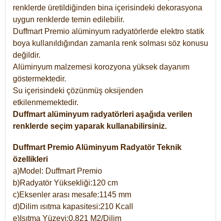
renklerde üretildiğinden bina içerisindeki dekorasyona
uygun renklerde temin edilebilir.
Duffmart Premio alüminyum radyatörlerde elektro statik
boya kullanıldığından zamanla renk solması söz konusu
değildir.
Alüminyum malzemesi korozyona yüksek dayanım
göstermektedir.
Su içerisindeki çözünmüş oksijenden
etkilenmemektedir.
Duffmart alüminyum radyatörleri aşağıda verilen
renklerde seçim yaparak kullanabilirsiniz.
Duffmart Premio Alüminyum Radyatör Teknik
özellikleri
a)Model: Duffmart Premio
b)Radyatör Yüksekliği:120 cm
c)Eksenler arası mesafe:1145 mm
d)Dilim ısıtma kapasitesi:210 Kcall
e)Isıtma Yüzeyi:0,821 M2/Dilim