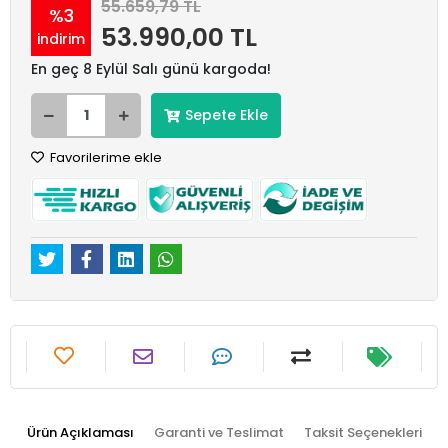
55.659,79 TL
%3
53.990,00 TL
indirim
En geç 8 Eylül Salı günü kargoda!
Sepete Ekle
Favorilerime ekle
Ürün Açıklaması
Garanti ve Teslimat
Taksit Seçenekleri