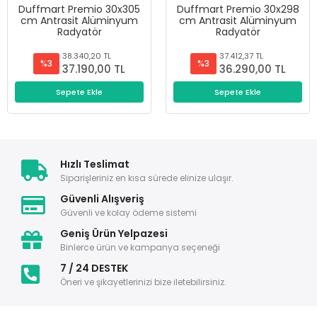
Duffmart Premio 30x305
Duffmart Premio 30x298
cm Antrasit Alüminyum
cm Antrasit Alüminyum
Radyatör
Radyatör
38.340,20 TL
37.412,37 TL
%3
%3
37.190,00 TL
36.290,00 TL
Sepete Ekle
Sepete Ekle
Hızlı Teslimat
Siparişleriniz en kısa sürede elinize ulaşır.
Güvenli Alışveriş
Güvenli ve kolay ödeme sistemi
Geniş Ürün Yelpazesi
Binlerce ürün ve kampanya seçeneği
7 / 24 DESTEK
Öneri ve şikayetlerinizi bize iletebilirsiniz.