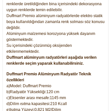
renklerde üretildiğinden bina içerisindeki dekorasyona
uygun renklerde temin edilebilir.
Duffmart Premio alüminyum radyatörlerde elektro statik
boya kullanıldığından zamanla renk solması söz konusu
değildir.
Alüminyum malzemesi korozyona yüksek dayanım
göstermektedir.
Su içerisindeki çözünmüş oksijenden
etkilenmemektedir.
Duffmart alüminyum radyatörleri aşağıda verilen
renklerde seçim yaparak kullanabilirsiniz.
Duffmart Premio Alüminyum Radyatör Teknik
özellikleri
a)Model: Duffmart Premio
b)Radyatör Yüksekliği:120 cm
c)Eksenler arası mesafe:1145 mm
d)Dilim ısıtma kapasitesi:210 Kcall
e)Isıtma Yüzeyi:0,821 M2/Dilim