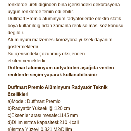
renklerde üretildiğinden bina içerisindeki dekorasyona
uygun renklerde temin edilebilir.
Duffmart Premio alüminyum radyatörlerde elektro statik
boya kullanıldığından zamanla renk solması söz konusu
değildir.
Alüminyum malzemesi korozyona yüksek dayanım
göstermektedir.
Su içerisindeki çözünmüş oksijenden
etkilenmemektedir.
Duffmart alüminyum radyatörleri aşağıda verilen
renklerde seçim yaparak kullanabilirsiniz.
Duffmart Premio Alüminyum Radyatör Teknik
özellikleri
a)Model: Duffmart Premio
b)Radyatör Yüksekliği:120 cm
c)Eksenler arası mesafe:1145 mm
d)Dilim ısıtma kapasitesi:210 Kcall
e)Isıtma Yüzeyi:0,821 M2/Dilim