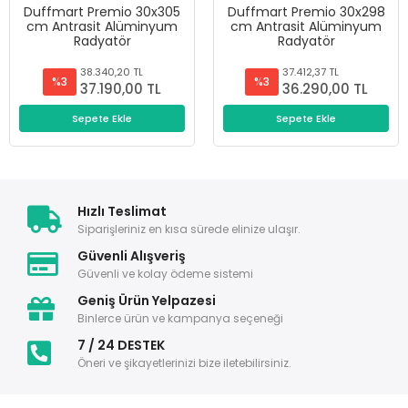
Duffmart Premio 30x305
Duffmart Premio 30x298
cm Antrasit Alüminyum
cm Antrasit Alüminyum
Radyatör
Radyatör
38.340,20 TL
37.412,37 TL
%3
%3
37.190,00 TL
36.290,00 TL
Sepete Ekle
Sepete Ekle
Hızlı Teslimat
Siparişleriniz en kısa sürede elinize ulaşır.
Güvenli Alışveriş
Güvenli ve kolay ödeme sistemi
Geniş Ürün Yelpazesi
Binlerce ürün ve kampanya seçeneği
7 / 24 DESTEK
Öneri ve şikayetlerinizi bize iletebilirsiniz.