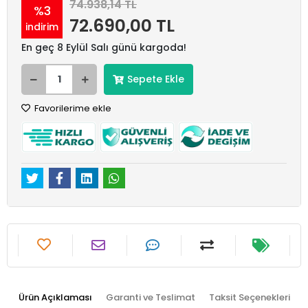
74.938,14 TL
%3
72.690,00 TL
indirim
En geç 8 Eylül Salı günü kargoda!
Sepete Ekle
Favorilerime ekle
Ürün Açıklaması
Garanti ve Teslimat
Taksit Seçenekleri