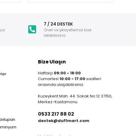
i
7 / 24 DESTEK
nya
Öneri ve şikayetlerinizi bize
iletebilirsiniz.
Bize Ulaşın
Haftaiçi
09:00 - 18:00
ler
Cumartesi
10:00 - 17:00
saatleri
arasında ulaşabilirsiniz.
Kuzeykent Mah. 44. Sokak No:12 37150,
Merkez-Kastamonu
0533 217 88 02
Havlupan
destek@duffmart.com
lüminyum