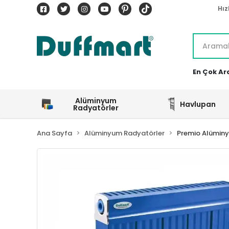
Hız
En Çok Ar
Alüminyum
Havlupan
Radyatörler
Ana Sayfa
Alüminyum Radyatörler
Premio Alümin