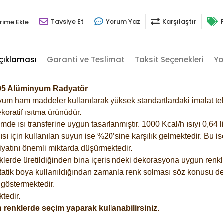
Tavsiye Et
Yorum Yaz
Karşılaştır
rime Ekle
çıklaması
Garanti ve Teslimat
Taksit Seçenekleri
Yo
005 Alüminyum Radyatör
m ham maddeler kullanılarak yüksek standartlardaki imalat tekno
koratif ısıtma ürünüdür.
 ısı transferine uygun tasarlanmıştır. 1000 Kcal/h ısıyı 0,64 lit
sı için kullanılan suyun ise %20’sine karşılık gelmektedir. Bu i
rfiyatını önemli miktarda düşürmektedir.
lerde üretildiğinden bina içerisindeki dekorasyona uygun renkle
atik boya kullanıldığından zamanla renk solması söz konusu değ
göstermektedir.
tedir.
 renklerde seçim yaparak kullanabilirsiniz.