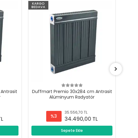
KARGO
KARG
BEDAVA
BEDAV
Antrasit
Duffmart Premio 30x284 cm Antrasit
Duffm
r
Alüminyum Radyatör
35.556,70 TL
%3
TL
34.490,00 TL
Sepete Ekle