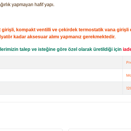
ğırlık yapmayan hafif yapı.
şli, kompakt ventilli ve çekirdek termostatik vana girişli ol
dyatör kadar aksesuar alımı yapmanız gerekmektedir.
rimizin talep ve isteğine göre özel olarak üretildiği için
iad
Pr
Ma
12