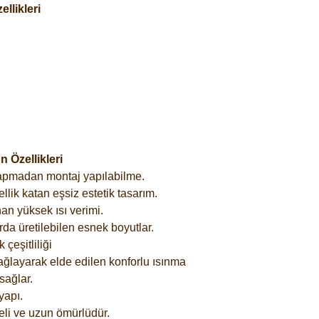
llikleri
 Özellikleri
yapmadan montaj yapılabilme.
lik katan eşsiz estetik tasarım.
an yüksek ısı verimi.
rda üretilebilen esnek boyutlar.
çeşitliliği
ağlayarak elde edilen konforlu ısınma
sağlar.
yapı.
eli ve uzun ömürlüdür.