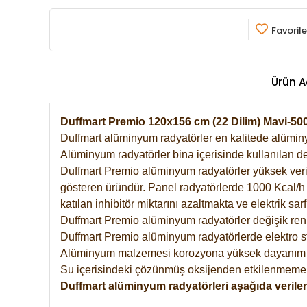
Favorile
Ürün A
Duffmart Premio 120x156 cm (22 Dilim) Mavi-5
Duffmart alüminyum radyatörler en kalitede alüminyu
Alüminyum radyatörler bina içerisinde kullanılan de
Duffmart Premio alüminyum radyatörler yüksek verimde
gösteren üründür. Panel radyatörlerde 1000 Kcal/h ı
katılan inhibitör miktarını azaltmakta ve elektrik sa
Duffmart Premio alüminyum radyatörler değişik renk
Duffmart Premio alüminyum radyatörlerde elektro st
Alüminyum malzemesi korozyona yüksek dayanım 
Su içerisindeki çözünmüş oksijenden etkilenmemek
Duffmart alüminyum radyatörleri aşağıda verilen