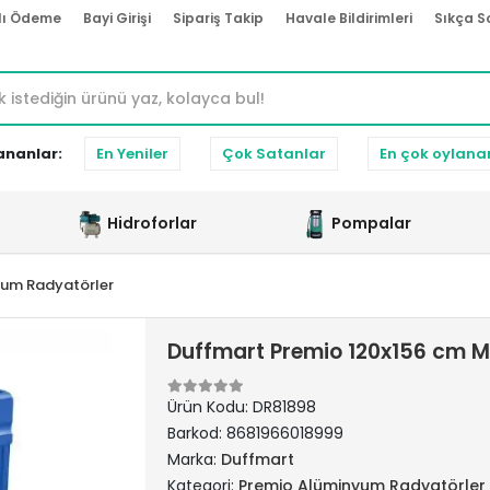
lı Ödeme
Bayi Girişi
Sipariş Takip
Havale Bildirimleri
Sıkça S
ananlar:
En Yeniler
Çok Satanlar
En çok oylana
Hidroforlar
Pompalar
yum Radyatörler
Duffmart Premio 120x156 cm 
Ürün Kodu:
DR81898
Barkod:
8681966018999
Marka:
Duffmart
Kategori:
Premio Alüminyum Radyatörler