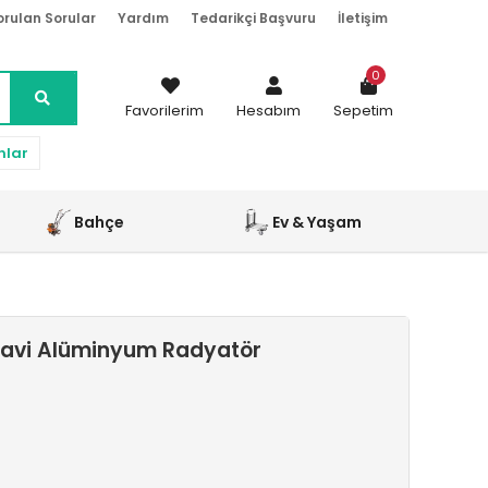
orulan Sorular
Yardım
Tedarikçi Başvuru
İletişim
0
Favorilerim
Hesabım
Sepetim
nlar
Bahçe
Ev & Yaşam
Mavi Alüminyum Radyatör