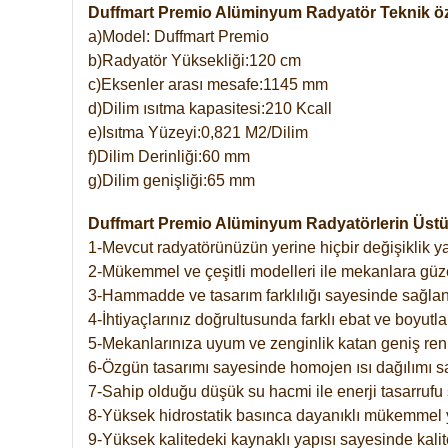
Duffmart Premio Alüminyum Radyatör Teknik öze
a)Model: Duffmart Premio
b)Radyatör Yüksekliği:120 cm
c)Eksenler arası mesafe:1145 mm
d)Dilim ısıtma kapasitesi:210 Kcall
e)Isıtma Yüzeyi:0,821 M2/Dilim
f)Dilim Derinliği:60 mm
g)Dilim genişliği:65 mm
Duffmart Premio Alüminyum Radyatörlerin Üstün
1-Mevcut radyatörünüzün yerine hiçbir değişiklik 
2-Mükemmel ve çeşitli modelleri ile mekanlara güzel
3-Hammadde ve tasarım farklılığı sayesinde sağlan
4-İhtiyaçlarınız doğrultusunda farklı ebat ve boyutla
5-Mekanlarınıza uyum ve zenginlik katan geniş renk 
6-Özgün tasarımı sayesinde homojen ısı dağılımı s
7-Sahip olduğu düşük su hacmi ile enerji tasarrufu 
8-Yüksek hidrostatik basınca dayanıklı mükemmel 
9-Yüksek kalitedeki kaynaklı yapısı sayesinde kalit