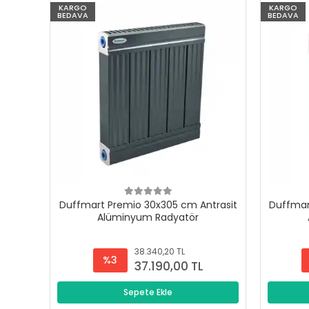
KARGO
KARGO
BEDAVA
BEDAVA
Duffmart Premio 30x305 cm Antrasit
Duffmar
Alüminyum Radyatör
38.340,20 TL
%3
37.190,00 TL
Sepete Ekle