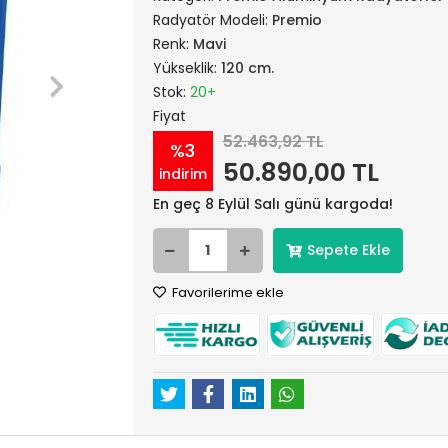
Radyatör Modeli:
Premio
Renk:
Mavi
Yükseklik:
120 cm.
Stok:
20+
Fiyat
52.463,92 TL
%3
50.890,00 TL
indirim
En geç 8 Eylül Salı günü kargoda!
Sepete Ekle
Favorilerime ekle