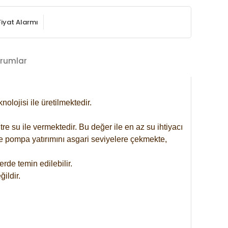
Fiyat Alarmı
rumlar
lojisi ile üretilmektedir.
re su ile vermektedir. Bu değer ile en az su ihtiyacı
se pompa yatırımını asgari seviyelere çekmekte,
rde temin edilebilir.
ildir.