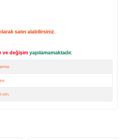
arak satın alabilirsiniz.
e ve değişim
yapılamamaktadır.
emio
vi
0 cm.