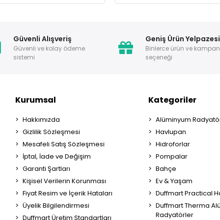
Güvenli Alışveriş
Geniş Ürün Yelpazes
Güvenli ve kolay ödeme
Binlerce ürün ve kampa
sistemi
seçeneği
Kurumsal
Kategoriler
Hakkımızda
Alüminyum Radyatör
Gizlilik Sözleşmesi
Havlupan
Mesafeli Satış Sözleşmesi
Hidroforlar
İptal, İade ve Değişim
Pompalar
Garanti Şartları
Bahçe
Kişisel Verilerin Korunması
Ev & Yaşam
Fiyat Resim ve İçerik Hataları
Duffmart Practical 
Üyelik Bilgilendirmesi
Duffmart Therma A
Radyatörler
Duffmart Üretim Standartları