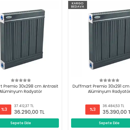
KARGO
BEDAVA
t Premio 30x298 cm Antrasit
Duffmart Premio 30x291 cm 
Alüminyum Radyatör
Alüminyum Radyatö
37.412,37 TL
36.484,53 TL
%3
%3
36.290,00 TL
35.390,00 
Sepete Ekle
Sepete Ekle