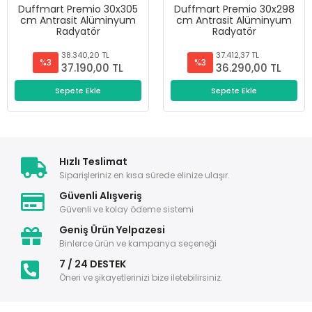
Duffmart Premio 30x305
Duffmart Premio 30x298
cm Antrasit Alüminyum
cm Antrasit Alüminyum
Radyatör
Radyatör
38.340,20 TL
37.412,37 TL
%3
%3
37.190,00 TL
36.290,00 TL
Sepete Ekle
Sepete Ekle
Hızlı Teslimat
Siparişleriniz en kısa sürede elinize ulaşır.
Güvenli Alışveriş
Güvenli ve kolay ödeme sistemi
Geniş Ürün Yelpazesi
Binlerce ürün ve kampanya seçeneği
7 / 24 DESTEK
Öneri ve şikayetlerinizi bize iletebilirsiniz.