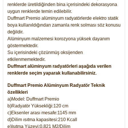
renklerde üretildiğinden bina içerisindeki dekorasyona
uygun renklerde temin edilebilir.
Duffmart Premio alüminyum radyatörlerde elektro statik
boya kullanıldığından zamanla renk solması söz konusu
değildir.
Alüminyum malzemesi korozyona yüksek dayanım
göstermektedir.
Su içerisindeki çözünmüş oksijenden
etkilenmemektedir.
Duffmart alüminyum radyatörleri aşağıda verilen
renklerde seçim yaparak kullanabilirsiniz.
Duffmart Premio Alüminyum Radyatör Teknik
özellikleri
a)Model: Duffmart Premio
b)Radyatör Yüksekliği:120 cm
c)Eksenler arası mesafe:1145 mm
d)Dilim ısıtma kapasitesi:210 Kcall
e)Isıtma Yüzeyi:0,821 M2/Dilim