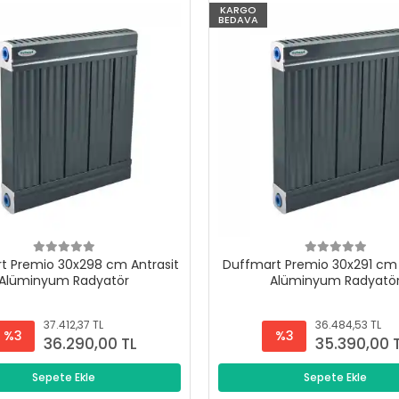
KARGO
BEDAVA
t Premio 30x298 cm Antrasit
Duffmart Premio 30x291 cm 
Alüminyum Radyatör
Alüminyum Radyatö
37.412,37 TL
36.484,53 TL
%3
%3
36.290,00 TL
35.390,00 
Sepete Ekle
Sepete Ekle