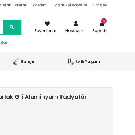
orulan Sorular
Yardım
Tedarikçi Başvuru
İletişim
0
Favorilerim
Hesabım
Sepetim
nlar
Bahçe
Ev & Yaşam
arlak Gri Alüminyum Radyatör