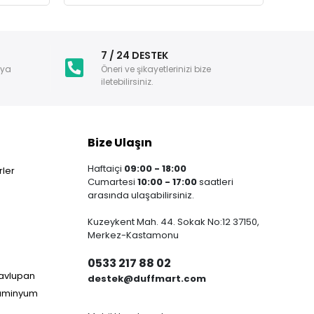
i
7 / 24 DESTEK
nya
Öneri ve şikayetlerinizi bize
iletebilirsiniz.
Bize Ulaşın
Haftaiçi
09:00 - 18:00
ler
Cumartesi
10:00 - 17:00
saatleri
arasında ulaşabilirsiniz.
Kuzeykent Mah. 44. Sokak No:12 37150,
Merkez-Kastamonu
0533 217 88 02
Havlupan
destek@duffmart.com
lüminyum