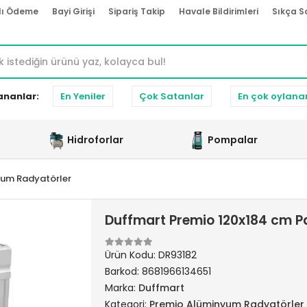
lı Ödeme
Bayi Girişi
Sipariş Takip
Havale Bildirimleri
Sıkça S
ananlar:
En Yeniler
Çok Satanlar
En çok oylana
Hidroforlar
Pompalar
yum Radyatörler
Duffmart Premio 120x184 cm P
Ürün Kodu:
DR93182
Barkod:
8681966134651
Marka:
Duffmart
Kategori:
Premio Alüminyum Radyatörler