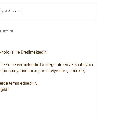
Fiyat Alarmı
rumlar
lojisi ile üretilmektedir.
re su ile vermektedir. Bu değer ile en az su ihtiyacı
se pompa yatırımını asgari seviyelere çekmekte,
rde temin edilebilir.
ildir.