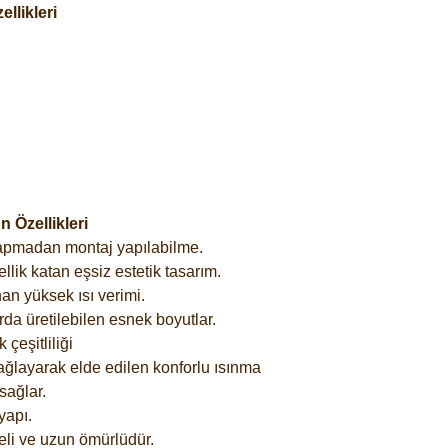
llikleri
 Özellikleri
yapmadan montaj yapılabilme.
lik katan eşsiz estetik tasarım.
an yüksek ısı verimi.
rda üretilebilen esnek boyutlar.
çeşitliliği
ağlayarak elde edilen konforlu ısınma
sağlar.
yapı.
eli ve uzun ömürlüdür.