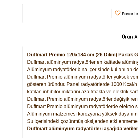
Favorile
Ürün A
Duffmart Premio 120x184 cm (26 Dilim) Parlak 
Duffmart alüminyum radyatörler en kalitede alüminyu
Alüminyum radyatörler bina içerisinde kullanılan de
Duffmart Premio alüminyum radyatörler yüksek verimde
gösteren üründür. Panel radyatörlerde 1000 Kcal/h ı
katılan inhibitör miktarını azaltmakta ve elektrik sa
Duffmart Premio alüminyum radyatörler değişik renk
Duffmart Premio alüminyum radyatörlerde elektro st
Alüminyum malzemesi korozyona yüksek dayanım 
Su içerisindeki çözünmüş oksijenden etkilenmemek
Duffmart alüminyum radyatörleri aşağıda verilen