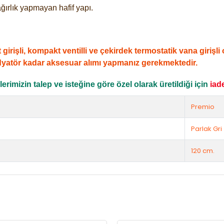
ğırlık yapmayan hafif yapı.
şli, kompakt ventilli ve çekirdek termostatik vana girişli ol
dyatör kadar aksesuar alımı yapmanız gerekmektedir.
rimizin talep ve isteğine göre özel olarak üretildiği için
iad
Premio
Parlak Gri
120 cm.