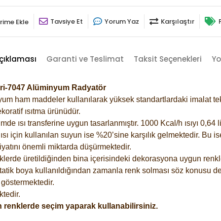
Tavsiye Et
Yorum Yaz
Karşılaştır
rime Ekle
çıklaması
Garanti ve Teslimat
Taksit Seçenekleri
Yo
Gri-7047 Alüminyum Radyatör
m ham maddeler kullanılarak yüksek standartlardaki imalat tekno
koratif ısıtma ürünüdür.
 ısı transferine uygun tasarlanmıştır. 1000 Kcal/h ısıyı 0,64 lit
sı için kullanılan suyun ise %20’sine karşılık gelmektedir. Bu i
rfiyatını önemli miktarda düşürmektedir.
lerde üretildiğinden bina içerisindeki dekorasyona uygun renkle
atik boya kullanıldığından zamanla renk solması söz konusu değ
göstermektedir.
tedir.
 renklerde seçim yaparak kullanabilirsiniz.