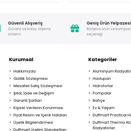
Güvenli Alışveriş
Geniş Ürün Yelpazes
Güvenli ve kolay ödeme
Binlerce ürün ve kampa
sistemi
seçeneği
Kurumsal
Kategoriler
Hakkımızda
Alüminyum Radyatör
Gizlilik Sözleşmesi
Havlupan
Mesafeli Satış Sözleşmesi
Hidroforlar
İptal, İade ve Değişim
Pompalar
Garanti Şartları
Bahçe
Kişisel Verilerin Korunması
Ev & Yaşam
Fiyat Resim ve İçerik Hataları
Duffmart Practical 
Üyelik Bilgilendirmesi
Duffmart Therma A
Radyatörler
Duffmart Üretim Standartları