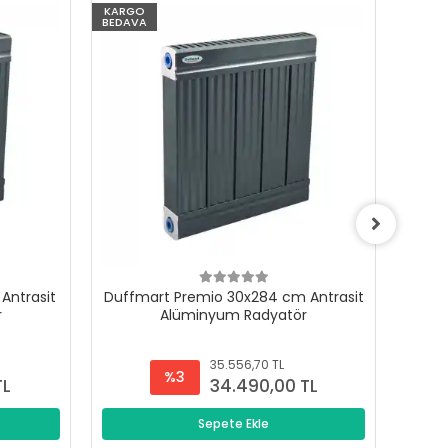
KARGO
KARG
BEDAVA
BEDAV
Antrasit
Duffmart Premio 30x284 cm Antrasit
Duffm
r
Alüminyum Radyatör
35.556,70 TL
%3
TL
34.490,00 TL
Sepete Ekle