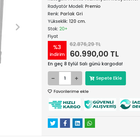
Radyatör Modeli:
Premio
Renk:
Parlak Gri
Yükseklik:
120 cm.
Stok:
20+
Fiyat
62.876,29 TL
%3
60.990,00 TL
indirim
En geç 8 Eylül Salı günü kargoda!
Sepete Ekle
Favorilerime ekle