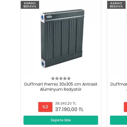
KARGO
KARGO
BEDAVA
BEDAVA
Duffmart Premio 30x305 cm Antrasit
Duffmar
Alüminyum Radyatör
38.340,20 TL
%3
37.190,00 TL
Sepete Ekle