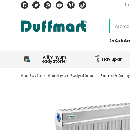
Hız
En Çok Ar
Alüminyum
Havlupan
Radyatörler
Ana Sayfa
Alüminyum Radyatörler
Premio Alümin