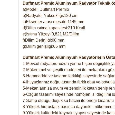
Duffmart Premio Alüminyum Radyatör Teknik öze
a)Model: Duffmart Premio
b)Radyatör Yüksekliği:120 cm
c)Eksenler arası mesafe:1145 mm
d)Dilim ısıtma kapasitesi:210 Kcall
e)Isıtma Yüzeyi:0,821 M2/Dilim
f)Dilim Derinliği:60 mm
g)Dilim genişliği:65 mm
Duffmart Premio Alüminyum Radyatörlerin Üstün
1-Mevcut radyatörünüzün yerine hiçbir değişiklik 
2-Mükemmel ve çeşitli modelleri ile mekanlara güzel
3-Hammadde ve tasarım farklılığı sayesinde sağlan
4-İhtiyaçlarınız doğrultusunda farklı ebat ve boyutla
5-Mekanlarınıza uyum ve zenginlik katan geniş renk 
6-Özgün tasarımı sayesinde homojen ısı dağılımı s
7-Sahip olduğu düşük su hacmi ile enerji tasarrufu 
8-Yüksek hidrostatik basınca dayanıklı mükemmel 
9-Yüksek kalitedeki kaynaklı yapısı sayesinde kalit