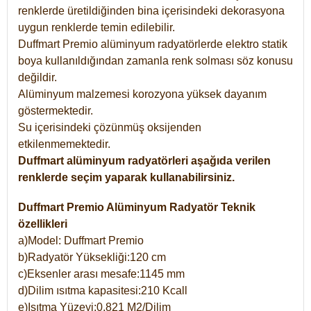
renklerde üretildiğinden bina içerisindeki dekorasyona
uygun renklerde temin edilebilir.
Duffmart Premio alüminyum radyatörlerde elektro statik
boya kullanıldığından zamanla renk solması söz konusu
değildir.
Alüminyum malzemesi korozyona yüksek dayanım
göstermektedir.
Su içerisindeki çözünmüş oksijenden
etkilenmemektedir.
Duffmart alüminyum radyatörleri aşağıda verilen
renklerde seçim yaparak kullanabilirsiniz.
Duffmart Premio Alüminyum Radyatör Teknik
özellikleri
a)Model: Duffmart Premio
b)Radyatör Yüksekliği:120 cm
c)Eksenler arası mesafe:1145 mm
d)Dilim ısıtma kapasitesi:210 Kcall
e)Isıtma Yüzeyi:0,821 M2/Dilim