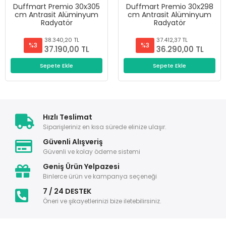
Duffmart Premio 30x305
Duffmart Premio 30x298
cm Antrasit Alüminyum
cm Antrasit Alüminyum
Radyatör
Radyatör
38.340,20 TL
37.412,37 TL
%3
%3
37.190,00 TL
36.290,00 TL
Sepete Ekle
Sepete Ekle
Hızlı Teslimat
Siparişleriniz en kısa sürede elinize ulaşır.
Güvenli Alışveriş
Güvenli ve kolay ödeme sistemi
Geniş Ürün Yelpazesi
Binlerce ürün ve kampanya seçeneği
7 / 24 DESTEK
Öneri ve şikayetlerinizi bize iletebilirsiniz.