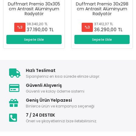
Duffmart Premio 30x305
Duffmart Premio 30x298
cm Antrasit Alüminyum
cm Antrasit Alüminyum
Radyatör
Radyatör
38.340,20 TL
37.412,37 TL
%3
%3
37.190,00 TL
36.290,00 TL
Sepete Ekle
Sepete Ekle
Hızlı Teslimat
Siparişleriniz en kısa sürede elinize ulaşır.
Güvenli Alışveriş
Güvenli ve kolay ödeme sistemi
Geniş Ürün Yelpazesi
Binlerce ürün ve kampanya seçeneği
7 / 24 DESTEK
Öneri ve şikayetlerinizi bize iletebilirsiniz.