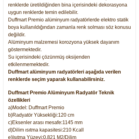
renklerde üretildiğinden bina içerisindeki dekorasyona
uygun renklerde temin edilebilir.
Duffmart Premio alüminyum radyatörlerde elektro statik
boya kullanıldığından zamanla renk solması söz konusu
değildir.
Alüminyum malzemesi korozyona yüksek dayanım
göstermektedir.
Su içerisindeki çözünmüş oksijenden
etkilenmemektedir.
Duffmart alüminyum radyatörleri aşağıda verilen
renklerde seçim yaparak kullanabilirsiniz.
Duffmart Premio Alüminyum Radyatör Teknik
özellikleri
a)Model: Duffmart Premio
b)Radyatör Yüksekliği:120 cm
c)Eksenler arası mesafe:1145 mm
d)Dilim ısıtma kapasitesi:210 Kcall
e)Isıtma Yüzeyi:0,821 M2/Dilim