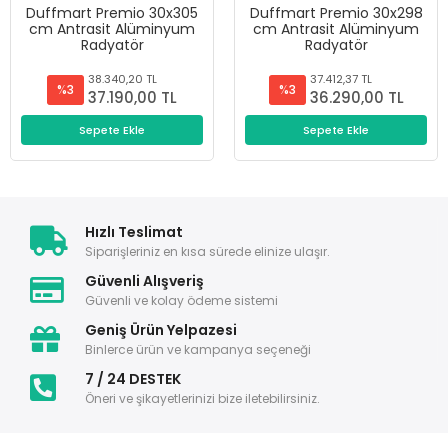
Duffmart Premio 30x305
Duffmart Premio 30x298
cm Antrasit Alüminyum
cm Antrasit Alüminyum
Radyatör
Radyatör
38.340,20 TL
37.412,37 TL
%3
%3
37.190,00 TL
36.290,00 TL
Sepete Ekle
Sepete Ekle
Hızlı Teslimat
Siparişleriniz en kısa sürede elinize ulaşır.
Güvenli Alışveriş
Güvenli ve kolay ödeme sistemi
Geniş Ürün Yelpazesi
Binlerce ürün ve kampanya seçeneği
7 / 24 DESTEK
Öneri ve şikayetlerinizi bize iletebilirsiniz.