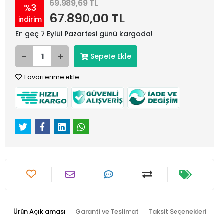
69.989,69 TL
%3
67.890,00 TL
indirim
En geç 7 Eylül Pazartesi günü kargoda!
Sepete Ekle
Favorilerime ekle
Ürün Açıklaması
Garanti ve Teslimat
Taksit Seçenekleri