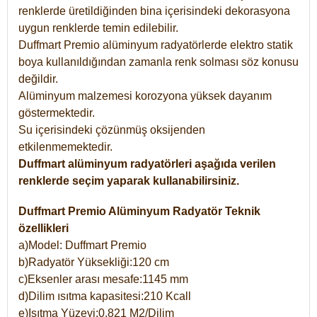
renklerde üretildiğinden bina içerisindeki dekorasyona
uygun renklerde temin edilebilir.
Duffmart Premio alüminyum radyatörlerde elektro statik
boya kullanıldığından zamanla renk solması söz konusu
değildir.
Alüminyum malzemesi korozyona yüksek dayanım
göstermektedir.
Su içerisindeki çözünmüş oksijenden
etkilenmemektedir.
Duffmart alüminyum radyatörleri aşağıda verilen
renklerde seçim yaparak kullanabilirsiniz.
Duffmart Premio Alüminyum Radyatör Teknik
özellikleri
a)Model: Duffmart Premio
b)Radyatör Yüksekliği:120 cm
c)Eksenler arası mesafe:1145 mm
d)Dilim ısıtma kapasitesi:210 Kcall
e)Isıtma Yüzeyi:0,821 M2/Dilim