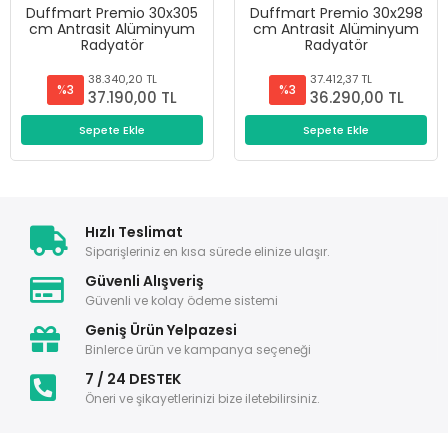
Duffmart Premio 30x305
Duffmart Premio 30x298
cm Antrasit Alüminyum
cm Antrasit Alüminyum
Radyatör
Radyatör
38.340,20 TL
37.412,37 TL
%3
%3
37.190,00 TL
36.290,00 TL
Sepete Ekle
Sepete Ekle
Hızlı Teslimat
Siparişleriniz en kısa sürede elinize ulaşır.
Güvenli Alışveriş
Güvenli ve kolay ödeme sistemi
Geniş Ürün Yelpazesi
Binlerce ürün ve kampanya seçeneği
7 / 24 DESTEK
Öneri ve şikayetlerinizi bize iletebilirsiniz.