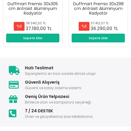
Duffmart Premio 30x305
Duffmart Premio 30x298
cm Antrasit Alüminyum
cm Antrasit Alüminyum
Radyatör
Radyatör
38.340,20 TL
37.412,37 TL
%3
%3
37.190,00 TL
36.290,00 TL
Sepete Ekle
Sepete Ekle
Hızlı Teslimat
Siparişleriniz en kısa sürede elinize ulaşır.
Güvenli Alışveriş
Güvenli ve kolay ödeme sistemi
Geniş Ürün Yelpazesi
Binlerce ürün ve kampanya seçeneği
7 / 24 DESTEK
Öneri ve şikayetlerinizi bize iletebilirsiniz.