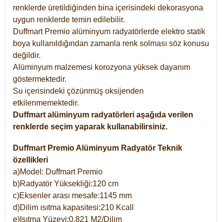
renklerde üretildiğinden bina içerisindeki dekorasyona
uygun renklerde temin edilebilir.
Duffmart Premio alüminyum radyatörlerde elektro statik
boya kullanıldığından zamanla renk solması söz konusu
değildir.
Alüminyum malzemesi korozyona yüksek dayanım
göstermektedir.
Su içerisindeki çözünmüş oksijenden
etkilenmemektedir.
Duffmart alüminyum radyatörleri aşağıda verilen
renklerde seçim yaparak kullanabilirsiniz.
Duffmart Premio Alüminyum Radyatör Teknik
özellikleri
a)Model: Duffmart Premio
b)Radyatör Yüksekliği:120 cm
c)Eksenler arası mesafe:1145 mm
d)Dilim ısıtma kapasitesi:210 Kcall
e)Isıtma Yüzeyi:0,821 M2/Dilim