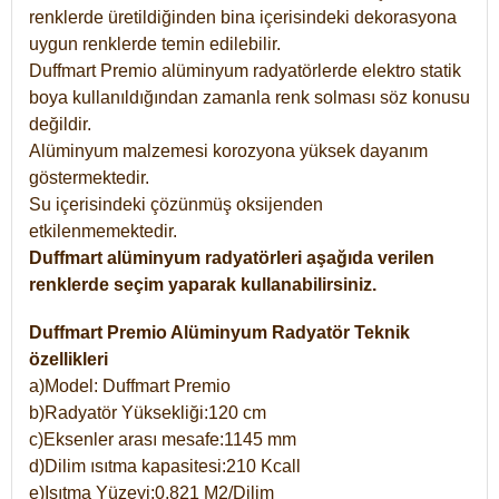
renklerde üretildiğinden bina içerisindeki dekorasyona
uygun renklerde temin edilebilir.
Duffmart Premio alüminyum radyatörlerde elektro statik
boya kullanıldığından zamanla renk solması söz konusu
değildir.
Alüminyum malzemesi korozyona yüksek dayanım
göstermektedir.
Su içerisindeki çözünmüş oksijenden
etkilenmemektedir.
Duffmart alüminyum radyatörleri aşağıda verilen
renklerde seçim yaparak kullanabilirsiniz.
Duffmart Premio Alüminyum Radyatör Teknik
özellikleri
a)Model: Duffmart Premio
b)Radyatör Yüksekliği:120 cm
c)Eksenler arası mesafe:1145 mm
d)Dilim ısıtma kapasitesi:210 Kcall
e)Isıtma Yüzeyi:0,821 M2/Dilim