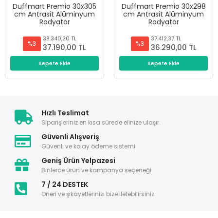
Duffmart Premio 30x305
Duffmart Premio 30x298
cm Antrasit Alüminyum
cm Antrasit Alüminyum
Radyatör
Radyatör
38.340,20 TL
37.412,37 TL
%3
%3
37.190,00 TL
36.290,00 TL
Sepete Ekle
Sepete Ekle
Hızlı Teslimat
Siparişleriniz en kısa sürede elinize ulaşır.
Güvenli Alışveriş
Güvenli ve kolay ödeme sistemi
Geniş Ürün Yelpazesi
Binlerce ürün ve kampanya seçeneği
7 / 24 DESTEK
Öneri ve şikayetlerinizi bize iletebilirsiniz.