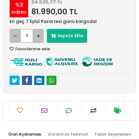
84.525,77 TL
%3
81.990,00 TL
indirim
En geç 7 Eylül Pazartesi günü kargoda!
Sepete Ekle
Favorilerime ekle
Ürün Açıklaması
Garanti ve Teslimat
Taksit Seçenekleri