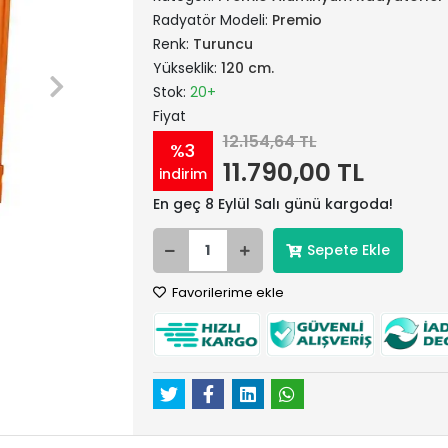
Radyatör Modeli:
Premio
Renk:
Turuncu
Yükseklik:
120 cm.
Stok:
20+
Fiyat
12.154,64 TL
%3
11.790,00 TL
indirim
En geç 8 Eylül Salı günü kargoda!
Sepete Ekle
Favorilerime ekle