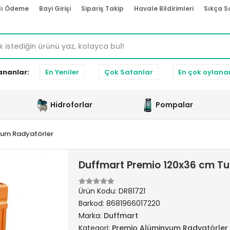
lı Ödeme
Bayi Girişi
Sipariş Takip
Havale Bildirimleri
Sıkça S
ananlar:
En Yeniler
Çok Satanlar
En çok oylana
Hidroforlar
Pompalar
yum Radyatörler
Duffmart Premio 120x36 cm T
Ürün Kodu:
DR81721
Barkod:
8681966017220
Marka:
Duffmart
Kategori:
Premio Alüminyum Radyatörler