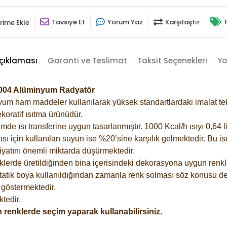
Tavsiye Et
Yorum Yaz
Karşılaştır
rime Ekle
çıklaması
Garanti ve Teslimat
Taksit Seçenekleri
Yo
2004 Alüminyum Radyatör
m ham maddeler kullanılarak yüksek standartlardaki imalat tekno
koratif ısıtma ürünüdür.
 ısı transferine uygun tasarlanmıştır. 1000 Kcal/h ısıyı 0,64 lit
sı için kullanılan suyun ise %20’sine karşılık gelmektedir. Bu i
rfiyatını önemli miktarda düşürmektedir.
lerde üretildiğinden bina içerisindeki dekorasyona uygun renkle
atik boya kullanıldığından zamanla renk solması söz konusu değ
göstermektedir.
tedir.
 renklerde seçim yaparak kullanabilirsiniz.