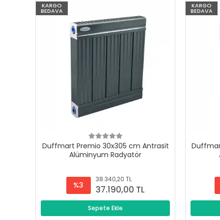
KARGO
KARGO
BEDAVA
BEDAVA
Duffmart Premio 30x305 cm Antrasit
Duffmar
Alüminyum Radyatör
38.340,20 TL
%3
37.190,00 TL
Sepete Ekle