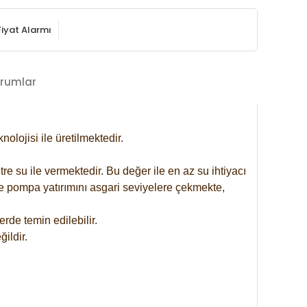
Fiyat Alarmı
rumlar
lojisi ile üretilmektedir.
re su ile vermektedir. Bu değer ile en az su ihtiyacı
se pompa yatırımını asgari seviyelere çekmekte,
rde temin edilebilir.
ildir.