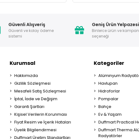
Güvenli Alışveriş
Geniş Ürün Yelpazes
Güvenli ve kolay ödeme
Binlerce ürün ve kampa
sistemi
seçeneği
Kurumsal
Kategoriler
Hakkımızda
Alüminyum Radyatör
Gizlilik Sözleşmesi
Havlupan
Mesafeli Satış Sözleşmesi
Hidroforlar
İptal, İade ve Değişim
Pompalar
Garanti Şartları
Bahçe
Kişisel Verilerin Korunması
Ev & Yaşam
Fiyat Resim ve İçerik Hataları
Duffmart Practical 
Üyelik Bilgilendirmesi
Duffmart Therma A
Radyatörler
Duffmart Üretim Standartları