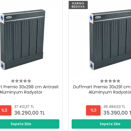
KARGO
BEDAVA
t Premio 30x298 cm Antrasit
Duffmart Premio 30x291 cm 
Alüminyum Radyatör
Alüminyum Radyatö
37.412,37 TL
36.484,53 TL
%3
%3
36.290,00 TL
35.390,00 
Sepete Ekle
Sepete Ekle