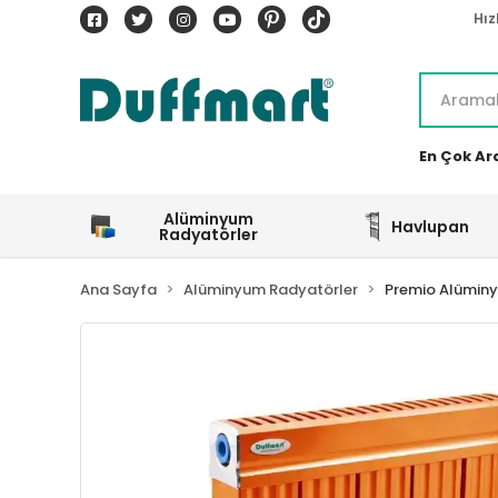
Hız
En Çok Ar
Alüminyum
Havlupan
Radyatörler
Ana Sayfa
Alüminyum Radyatörler
Premio Alümin