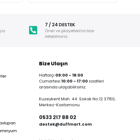
i
7 / 24 DESTEK
nya
Öneri ve şikayetlerinizi bize
iletebilirsiniz.
Bize Ulaşın
Haftaiçi
09:00 - 18:00
ler
Cumartesi
10:00 - 17:00
saatleri
arasında ulaşabilirsiniz.
Kuzeykent Mah. 44. Sokak No:12 37150,
Merkez-Kastamonu
0533 217 88 02
Havlupan
destek@duffmart.com
lüminyum