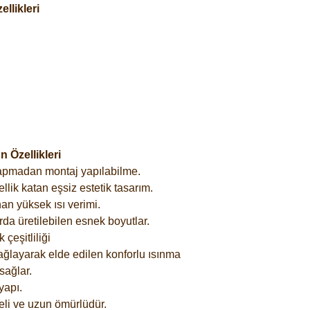
llikleri
 Özellikleri
yapmadan montaj yapılabilme.
lik katan eşsiz estetik tasarım.
an yüksek ısı verimi.
rda üretilebilen esnek boyutlar.
çeşitliliği
ağlayarak elde edilen konforlu ısınma
sağlar.
yapı.
eli ve uzun ömürlüdür.