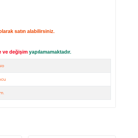
arak satın alabilirsiniz.
e ve değişim
yapılamamaktadır.
io
ncu
cm.