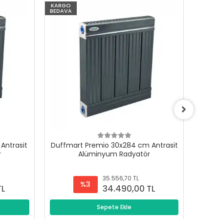
KARGO
KARG
BEDAVA
BEDAV
Antrasit
Duffmart Premio 30x284 cm Antrasit
Duffm
r
Alüminyum Radyatör
35.556,70 TL
%3
TL
34.490,00 TL
Sepete Ekle