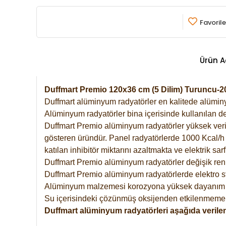
Favorile
Ürün A
Duffmart Premio 120x36 cm (5 Dilim) Turuncu-
Duffmart alüminyum radyatörler en kalitede alüminyu
Alüminyum radyatörler bina içerisinde kullanılan de
Duffmart Premio alüminyum radyatörler yüksek verimde
gösteren üründür. Panel radyatörlerde 1000 Kcal/h ı
katılan inhibitör miktarını azaltmakta ve elektrik sa
Duffmart Premio alüminyum radyatörler değişik renk
Duffmart Premio alüminyum radyatörlerde elektro st
Alüminyum malzemesi korozyona yüksek dayanım 
Su içerisindeki çözünmüş oksijenden etkilenmemek
Duffmart alüminyum radyatörleri aşağıda verilen