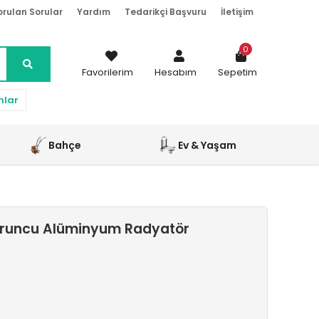
orulan Sorular
Yardım
Tedarikçi Başvuru
İletişim
0
Favorilerim
Hesabım
Sepetim
nlar
Bahçe
Ev & Yaşam
uruncu Alüminyum Radyatör