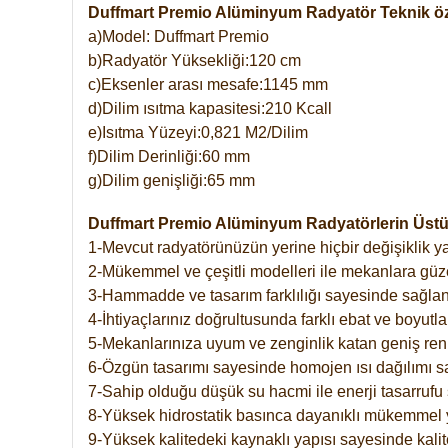
Duffmart Premio Alüminyum Radyatör Teknik öze
a)Model: Duffmart Premio
b)Radyatör Yüksekliği:120 cm
c)Eksenler arası mesafe:1145 mm
d)Dilim ısıtma kapasitesi:210 Kcall
e)Isıtma Yüzeyi:0,821 M2/Dilim
f)Dilim Derinliği:60 mm
g)Dilim genişliği:65 mm
Duffmart Premio Alüminyum Radyatörlerin Üstün
1-Mevcut radyatörünüzün yerine hiçbir değişiklik 
2-Mükemmel ve çeşitli modelleri ile mekanlara güzel
3-Hammadde ve tasarım farklılığı sayesinde sağlan
4-İhtiyaçlarınız doğrultusunda farklı ebat ve boyutla
5-Mekanlarınıza uyum ve zenginlik katan geniş renk 
6-Özgün tasarımı sayesinde homojen ısı dağılımı s
7-Sahip olduğu düşük su hacmi ile enerji tasarrufu 
8-Yüksek hidrostatik basınca dayanıklı mükemmel 
9-Yüksek kalitedeki kaynaklı yapısı sayesinde kalit