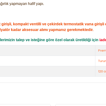
ğırlık yapmayan hafif yapı.
şli, kompakt ventilli ve çekirdek termostatik vana girişli ol
dyatör kadar aksesuar alımı yapmanız gerekmektedir.
rimizin talep ve isteğine göre özel olarak üretildiği için
iad
Prem
Turu
120 