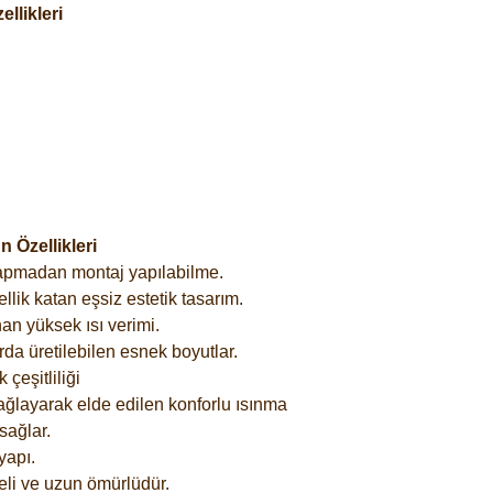
llikleri
 Özellikleri
yapmadan montaj yapılabilme.
lik katan eşsiz estetik tasarım.
an yüksek ısı verimi.
rda üretilebilen esnek boyutlar.
çeşitliliği
ağlayarak elde edilen konforlu ısınma
sağlar.
yapı.
eli ve uzun ömürlüdür.