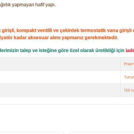
ğırlık yapmayan hafif yapı.
şli, kompakt ventilli ve çekirdek termostatik vana girişli ol
dyatör kadar aksesuar alımı yapmanız gerekmektedir.
rimizin talep ve isteğine göre özel olarak üretildiği için
iad
Prem
Turu
120 