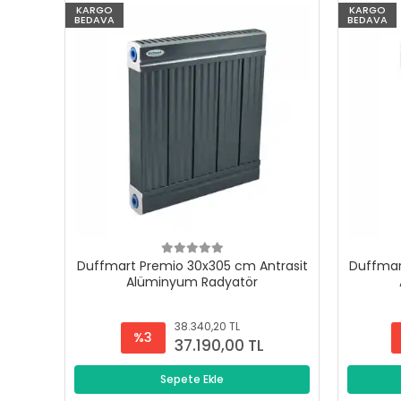
KARGO
KARGO
BEDAVA
BEDAVA
Duffmart Premio 30x305 cm Antrasit
Duffmar
Alüminyum Radyatör
38.340,20 TL
%3
37.190,00 TL
Sepete Ekle