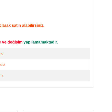
arak satın alabilirsiniz.
e ve değişim
yapılamamaktadır.
io
ncu
cm.