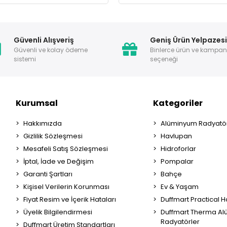
Güvenli Alışveriş
Geniş Ürün Yelpazes
Güvenli ve kolay ödeme
Binlerce ürün ve kampa
sistemi
seçeneği
Kurumsal
Kategoriler
Hakkımızda
Alüminyum Radyatör
Gizlilik Sözleşmesi
Havlupan
Mesafeli Satış Sözleşmesi
Hidroforlar
İptal, İade ve Değişim
Pompalar
Garanti Şartları
Bahçe
Kişisel Verilerin Korunması
Ev & Yaşam
Fiyat Resim ve İçerik Hataları
Duffmart Practical 
Üyelik Bilgilendirmesi
Duffmart Therma A
Radyatörler
Duffmart Üretim Standartları