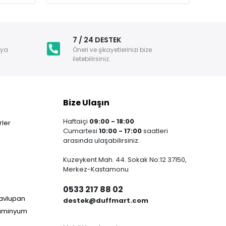
i
7 / 24 DESTEK
nya
Öneri ve şikayetlerinizi bize
iletebilirsiniz.
Bize Ulaşın
Haftaiçi
09:00 - 18:00
ler
Cumartesi
10:00 - 17:00
saatleri
arasında ulaşabilirsiniz.
Kuzeykent Mah. 44. Sokak No:12 37150,
Merkez-Kastamonu
0533 217 88 02
Havlupan
destek@duffmart.com
lüminyum