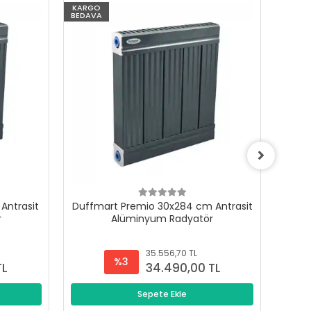
KARGO
KARG
BEDAVA
BEDAV
Antrasit
Duffmart Premio 30x284 cm Antrasit
Duffm
r
Alüminyum Radyatör
35.556,70 TL
%3
TL
34.490,00 TL
Sepete Ekle