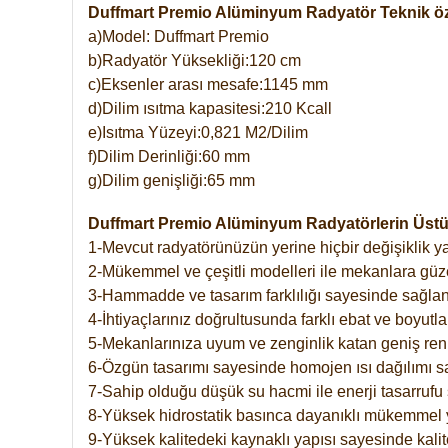
Duffmart Premio Alüminyum Radyatör Teknik öze
a)Model: Duffmart Premio
b)Radyatör Yüksekliği:120 cm
c)Eksenler arası mesafe:1145 mm
d)Dilim ısıtma kapasitesi:210 Kcall
e)Isıtma Yüzeyi:0,821 M2/Dilim
f)Dilim Derinliği:60 mm
g)Dilim genişliği:65 mm
Duffmart Premio Alüminyum Radyatörlerin Üstün
1-Mevcut radyatörünüzün yerine hiçbir değişiklik 
2-Mükemmel ve çeşitli modelleri ile mekanlara güzel
3-Hammadde ve tasarım farklılığı sayesinde sağlan
4-İhtiyaçlarınız doğrultusunda farklı ebat ve boyutla
5-Mekanlarınıza uyum ve zenginlik katan geniş renk 
6-Özgün tasarımı sayesinde homojen ısı dağılımı s
7-Sahip olduğu düşük su hacmi ile enerji tasarrufu 
8-Yüksek hidrostatik basınca dayanıklı mükemmel 
9-Yüksek kalitedeki kaynaklı yapısı sayesinde kalit