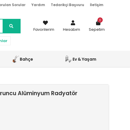
orulan Sorular
Yardım
Tedarikçi Başvuru
İletişim
0
Favorilerim
Hesabım
Sepetim
nlar
Bahçe
Ev & Yaşam
uruncu Alüminyum Radyatör