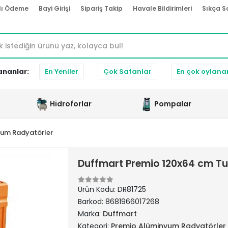
lı Ödeme
Bayi Girişi
Sipariş Takip
Havale Bildirimleri
Sıkça S
ananlar:
En Yeniler
Çok Satanlar
En çok oylana
Hidroforlar
Pompalar
yum Radyatörler
Duffmart Premio 120x64 cm T
Ürün Kodu:
DR81725
Barkod:
8681966017268
Marka:
Duffmart
Kategori:
Premio Alüminyum Radyatörler