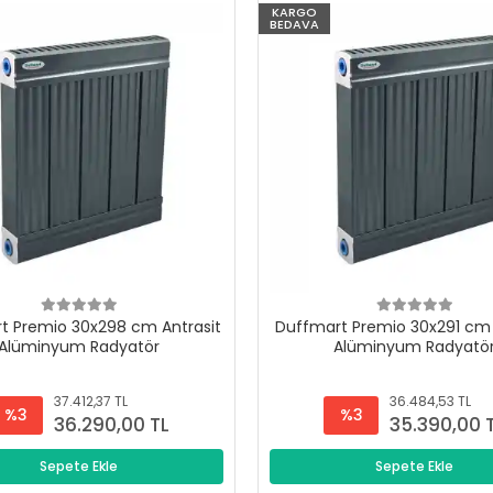
KARGO
BEDAVA
t Premio 30x298 cm Antrasit
Duffmart Premio 30x291 cm 
Alüminyum Radyatör
Alüminyum Radyatö
37.412,37 TL
36.484,53 TL
%3
%3
36.290,00 TL
35.390,00 
Sepete Ekle
Sepete Ekle