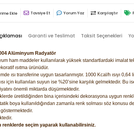
Tavsiye Et
Yorum Yaz
Karşılaştır
rime Ekle
çıklaması
Garanti ve Teslimat
Taksit Seçenekleri
Yo
2004 Alüminyum Radyatör
m ham maddeler kullanılarak yüksek standartlardaki imalat tekno
koratif ısıtma ürünüdür.
 ısı transferine uygun tasarlanmıştır. 1000 Kcal/h ısıyı 0,64 lit
sı için kullanılan suyun ise %20’sine karşılık gelmektedir. Bu i
rfiyatını önemli miktarda düşürmektedir.
lerde üretildiğinden bina içerisindeki dekorasyona uygun renkle
atik boya kullanıldığından zamanla renk solması söz konusu değ
göstermektedir.
tedir.
 renklerde seçim yaparak kullanabilirsiniz.