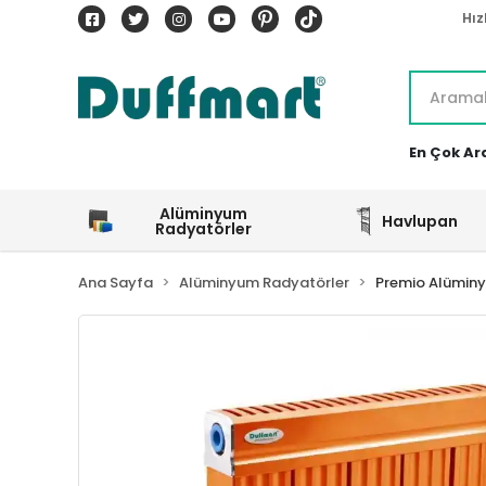
Hız
En Çok Ar
Alüminyum
Havlupan
Radyatörler
Ana Sayfa
Alüminyum Radyatörler
Premio Alümin