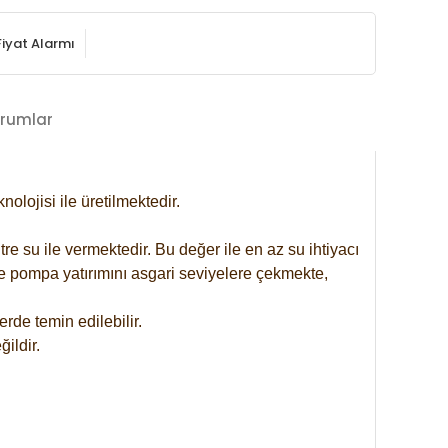
Fiyat Alarmı
rumlar
lojisi ile üretilmektedir.
re su ile vermektedir. Bu değer ile en az su ihtiyacı
se pompa yatırımını asgari seviyelere çekmekte,
rde temin edilebilir.
ildir.