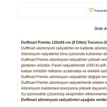
Favorile
Ürün A
Duffmart Premio 120x64 cm (9 Dilim) Turuncu-
Duffmart alüminyum radyatörler en kalitede alüminyu
Alüminyum radyatörler bina içerisinde kullanılan de
Duffmart Premio alüminyum radyatörler yüksek verimde
gösteren üründür. Panel radyatörlerde 1000 Kcal/h ı
katılan inhibitör miktarını azaltmakta ve elektrik sa
Duffmart Premio alüminyum radyatörler değişik renk
Duffmart Premio alüminyum radyatörlerde elektro st
Alüminyum malzemesi korozyona yüksek dayanım 
Su içerisindeki çözünmüş oksijenden etkilenmemek
Duffmart alüminyum radyatörleri aşağıda verilen