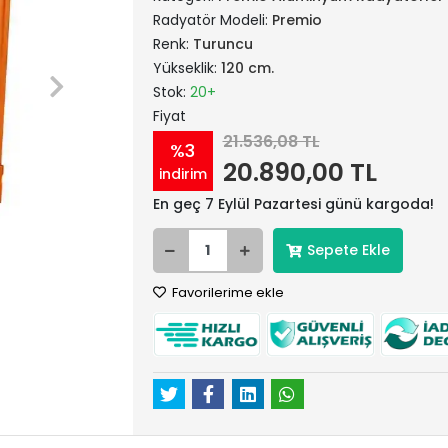
Radyatör Modeli:
Premio
Renk:
Turuncu
Yükseklik:
120 cm.
Stok:
20+
Fiyat
21.536,08 TL
%3
20.890,00 TL
indirim
En geç 7 Eylül Pazartesi günü kargoda!
Sepete Ekle
Favorilerime ekle