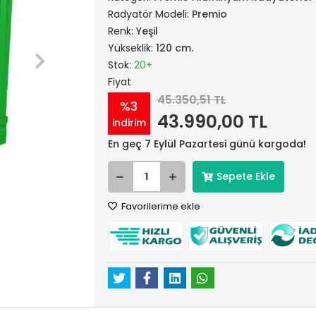
Radyatör Modeli:
Premio
Renk:
Yeşil
Yükseklik:
120 cm.
Stok:
20+
Fiyat
45.350,51 TL
%3
43.990,00 TL
indirim
En geç 7 Eylül Pazartesi günü kargoda!
Sepete Ekle
Favorilerime ekle