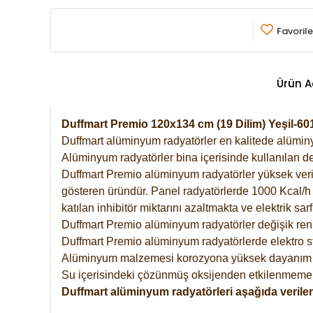
Favorile
Ürün A
Duffmart Premio 120x134 cm (19 Dilim) Yeşil-
Duffmart alüminyum radyatörler en kalitede alüminyu
Alüminyum radyatörler bina içerisinde kullanılan de
Duffmart Premio alüminyum radyatörler yüksek verimde
gösteren üründür. Panel radyatörlerde 1000 Kcal/h ı
katılan inhibitör miktarını azaltmakta ve elektrik sa
Duffmart Premio alüminyum radyatörler değişik renk
Duffmart Premio alüminyum radyatörlerde elektro st
Alüminyum malzemesi korozyona yüksek dayanım 
Su içerisindeki çözünmüş oksijenden etkilenmemek
Duffmart alüminyum radyatörleri aşağıda verilen