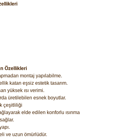
llikleri
 Özellikleri
yapmadan montaj yapılabilme.
lik katan eşsiz estetik tasarım.
an yüksek ısı verimi.
rda üretilebilen esnek boyutlar.
çeşitliliği
ağlayarak elde edilen konforlu ısınma
sağlar.
yapı.
eli ve uzun ömürlüdür.