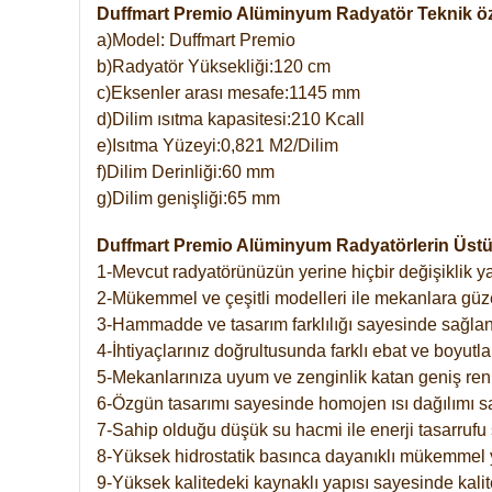
Duffmart Premio Alüminyum Radyatör Teknik öze
a)Model: Duffmart Premio
b)Radyatör Yüksekliği:120 cm
c)Eksenler arası mesafe:1145 mm
d)Dilim ısıtma kapasitesi:210 Kcall
e)Isıtma Yüzeyi:0,821 M2/Dilim
f)Dilim Derinliği:60 mm
g)Dilim genişliği:65 mm
Duffmart Premio Alüminyum Radyatörlerin Üstün
1-Mevcut radyatörünüzün yerine hiçbir değişiklik 
2-Mükemmel ve çeşitli modelleri ile mekanlara güzel
3-Hammadde ve tasarım farklılığı sayesinde sağlan
4-İhtiyaçlarınız doğrultusunda farklı ebat ve boyutla
5-Mekanlarınıza uyum ve zenginlik katan geniş renk 
6-Özgün tasarımı sayesinde homojen ısı dağılımı s
7-Sahip olduğu düşük su hacmi ile enerji tasarrufu 
8-Yüksek hidrostatik basınca dayanıklı mükemmel 
9-Yüksek kalitedeki kaynaklı yapısı sayesinde kalit