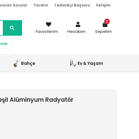
orulan Sorular
Yardım
Tedarikçi Başvuru
İletişim
0
Favorilerim
Hesabım
Sepetim
nlar
Bahçe
Ev & Yaşam
eşil Alüminyum Radyatör