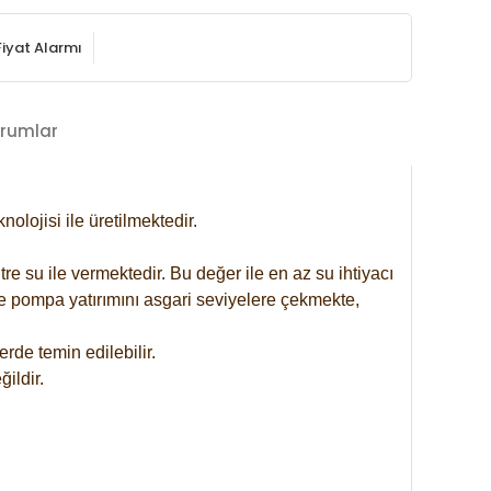
Fiyat Alarmı
rumlar
lojisi ile üretilmektedir.
re su ile vermektedir. Bu değer ile en az su ihtiyacı
se pompa yatırımını asgari seviyelere çekmekte,
rde temin edilebilir.
ildir.