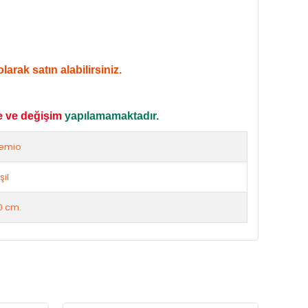
arak satın alabilirsiniz.
e ve değişim
yapılamamaktadır.
emio
şil
0 cm.