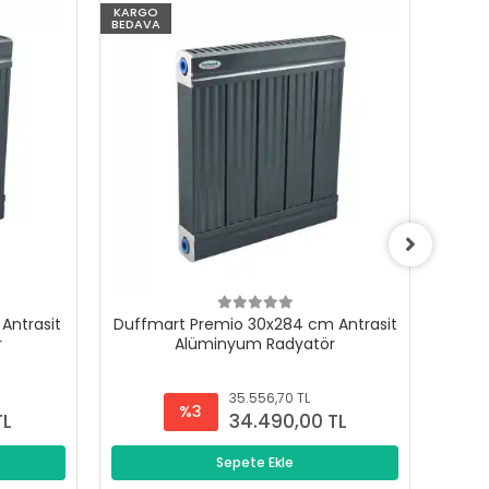
KARGO
KARG
BEDAVA
BEDAV
Antrasit
Duffmart Premio 30x284 cm Antrasit
Duffm
r
Alüminyum Radyatör
35.556,70 TL
%3
TL
34.490,00 TL
Sepete Ekle