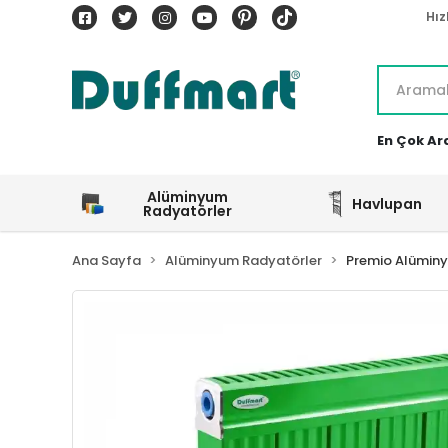
Hız
En Çok Ar
Alüminyum
Havlupan
Radyatörler
Ana Sayfa
Alüminyum Radyatörler
Premio Alümin