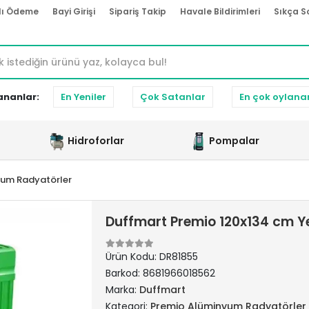
lı Ödeme
Bayi Girişi
Sipariş Takip
Havale Bildirimleri
Sıkça S
ananlar:
En Yeniler
Çok Satanlar
En çok oylana
Hidroforlar
Pompalar
yum Radyatörler
Duffmart Premio 120x134 cm Y
Ürün Kodu:
DR81855
Barkod:
8681966018562
Marka:
Duffmart
Kategori:
Premio Alüminyum Radyatörler