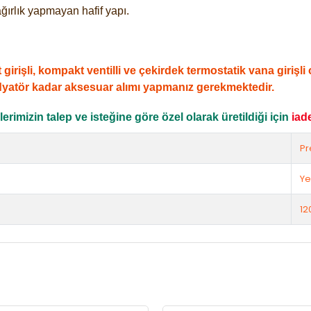
ğırlık yapmayan hafif yapı.
şli, kompakt ventilli ve çekirdek termostatik vana girişli ol
dyatör kadar aksesuar alımı yapmanız gerekmektedir.
rimizin talep ve isteğine göre özel olarak üretildiği için
iad
Pr
Ye
12