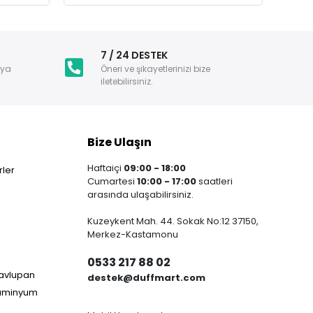
i
7 / 24 DESTEK
nya
Öneri ve şikayetlerinizi bize
iletebilirsiniz.
Bize Ulaşın
Haftaiçi
09:00 - 18:00
ler
Cumartesi
10:00 - 17:00
saatleri
arasında ulaşabilirsiniz.
Kuzeykent Mah. 44. Sokak No:12 37150,
Merkez-Kastamonu
0533 217 88 02
Havlupan
destek@duffmart.com
lüminyum