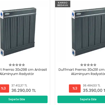
KARGO
BEDAVA
t Premio 30x298 cm Antrasit
Duffmart Premio 30x291 cm 
Alüminyum Radyatör
Alüminyum Radyatö
37.412,37 TL
36.484,53 TL
%3
%3
36.290,00 TL
35.390,00 
Sepete Ekle
Sepete Ekle