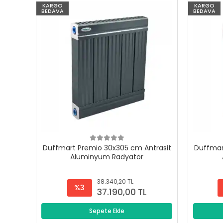
KARGO
KARGO
BEDAVA
BEDAVA
Duffmart Premio 30x305 cm Antrasit
Duffmar
Alüminyum Radyatör
38.340,20 TL
%3
37.190,00 TL
Sepete Ekle