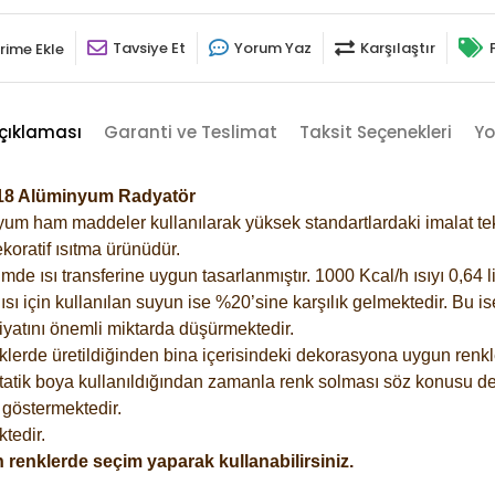
Tavsiye Et
Yorum Yaz
Karşılaştır
rime Ekle
çıklaması
Garanti ve Teslimat
Taksit Seçenekleri
Yo
6018 Alüminyum Radyatör
m ham maddeler kullanılarak yüksek standartlardaki imalat tekno
koratif ısıtma ürünüdür.
 ısı transferine uygun tasarlanmıştır. 1000 Kcal/h ısıyı 0,64 lit
sı için kullanılan suyun ise %20’sine karşılık gelmektedir. Bu i
rfiyatını önemli miktarda düşürmektedir.
lerde üretildiğinden bina içerisindeki dekorasyona uygun renkle
atik boya kullanıldığından zamanla renk solması söz konusu değ
göstermektedir.
tedir.
 renklerde seçim yaparak kullanabilirsiniz.