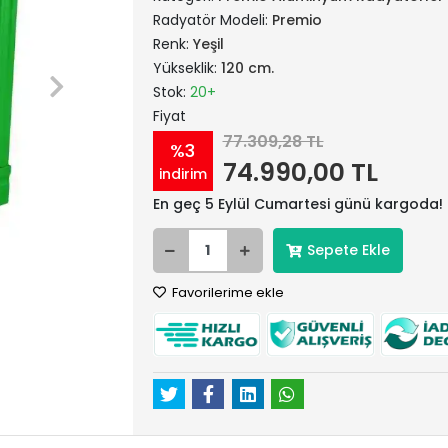
Radyatör Modeli:
Premio
Renk:
Yeşil
Yükseklik:
120 cm.
Stok:
20+
Fiyat
77.309,28 TL
%3
74.990,00 TL
indirim
En geç 5 Eylül Cumartesi günü kargoda!
Sepete Ekle
Favorilerime ekle