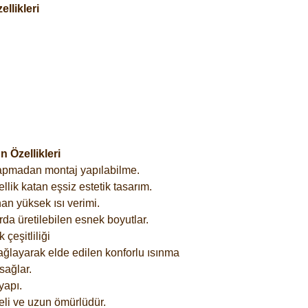
llikleri
 Özellikleri
yapmadan montaj yapılabilme.
lik katan eşsiz estetik tasarım.
an yüksek ısı verimi.
rda üretilebilen esnek boyutlar.
çeşitliliği
ağlayarak elde edilen konforlu ısınma
sağlar.
yapı.
eli ve uzun ömürlüdür.