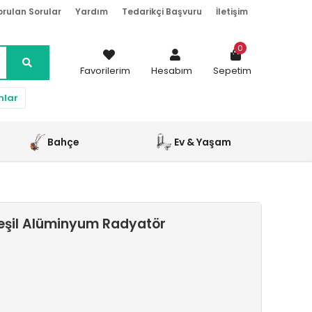
orulan Sorular
Yardım
Tedarikçi Başvuru
İletişim
0
Favorilerim
Hesabım
Sepetim
nlar
Bahçe
Ev & Yaşam
eşil Alüminyum Radyatör