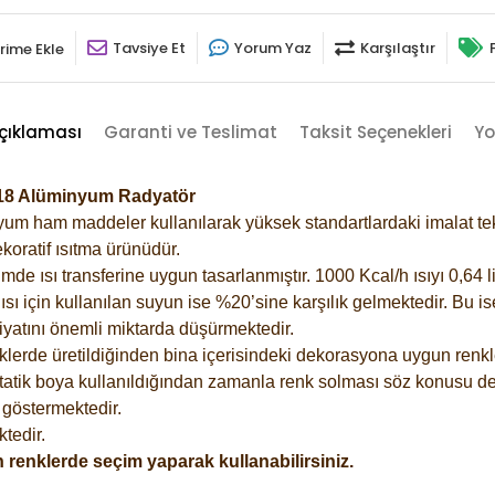
Tavsiye Et
Yorum Yaz
Karşılaştır
rime Ekle
çıklaması
Garanti ve Teslimat
Taksit Seçenekleri
Yo
6018 Alüminyum Radyatör
m ham maddeler kullanılarak yüksek standartlardaki imalat tekno
koratif ısıtma ürünüdür.
 ısı transferine uygun tasarlanmıştır. 1000 Kcal/h ısıyı 0,64 lit
sı için kullanılan suyun ise %20’sine karşılık gelmektedir. Bu i
rfiyatını önemli miktarda düşürmektedir.
lerde üretildiğinden bina içerisindeki dekorasyona uygun renkle
atik boya kullanıldığından zamanla renk solması söz konusu değ
göstermektedir.
tedir.
 renklerde seçim yaparak kullanabilirsiniz.