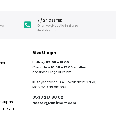
i
7 / 24 DESTEK
nya
Öneri ve şikayetlerinizi bize
iletebilirsiniz.
Bize Ulaşın
Haftaiçi
09:00 - 18:00
ler
Cumartesi
10:00 - 17:00
saatleri
arasında ulaşabilirsiniz.
Kuzeykent Mah. 44. Sokak No:12 37150,
Merkez-Kastamonu
0533 217 88 02
Havlupan
destek@duffmart.com
lüminyum