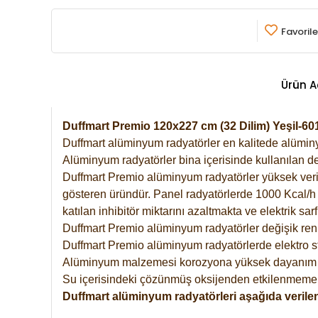
Favorile
Ürün A
Duffmart Premio 120x227 cm (32 Dilim) Yeşil-
Duffmart alüminyum radyatörler en kalitede alüminyu
Alüminyum radyatörler bina içerisinde kullanılan de
Duffmart Premio alüminyum radyatörler yüksek verimde
gösteren üründür. Panel radyatörlerde 1000 Kcal/h ı
katılan inhibitör miktarını azaltmakta ve elektrik sa
Duffmart Premio alüminyum radyatörler değişik renk
Duffmart Premio alüminyum radyatörlerde elektro st
Alüminyum malzemesi korozyona yüksek dayanım 
Su içerisindeki çözünmüş oksijenden etkilenmemek
Duffmart alüminyum radyatörleri aşağıda verilen