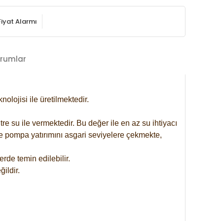
Fiyat Alarmı
rumlar
lojisi ile üretilmektedir.
re su ile vermektedir. Bu değer ile en az su ihtiyacı
se pompa yatırımını asgari seviyelere çekmekte,
rde temin edilebilir.
ildir.