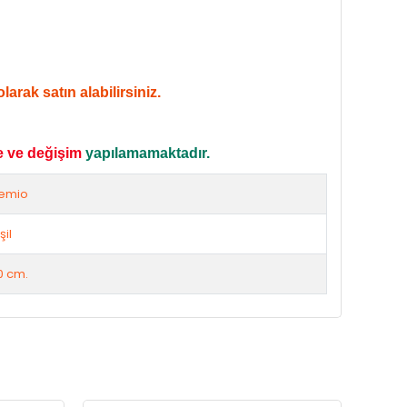
arak satın alabilirsiniz.
e ve değişim
yapılamamaktadır.
emio
şil
0 cm.