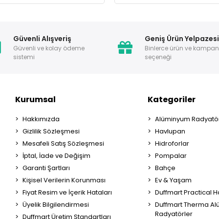
Güvenli Alışveriş
Geniş Ürün Yelpazes
Güvenli ve kolay ödeme
Binlerce ürün ve kampa
sistemi
seçeneği
Kurumsal
Kategoriler
Hakkımızda
Alüminyum Radyatör
Gizlilik Sözleşmesi
Havlupan
Mesafeli Satış Sözleşmesi
Hidroforlar
İptal, İade ve Değişim
Pompalar
Garanti Şartları
Bahçe
Kişisel Verilerin Korunması
Ev & Yaşam
Fiyat Resim ve İçerik Hataları
Duffmart Practical 
Üyelik Bilgilendirmesi
Duffmart Therma A
Radyatörler
Duffmart Üretim Standartları