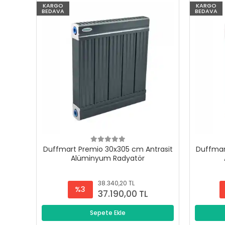
KARGO
KARGO
BEDAVA
BEDAVA
Duffmart Premio 30x305 cm Antrasit
Duffmar
Alüminyum Radyatör
38.340,20 TL
%3
37.190,00 TL
Sepete Ekle