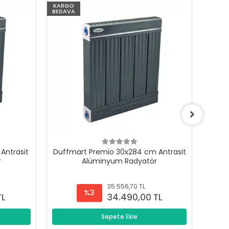
KARGO
KARG
BEDAVA
BEDAV
Antrasit
Duffmart Premio 30x284 cm Antrasit
Duffm
r
Alüminyum Radyatör
35.556,70 TL
%3
TL
34.490,00 TL
Sepete Ekle