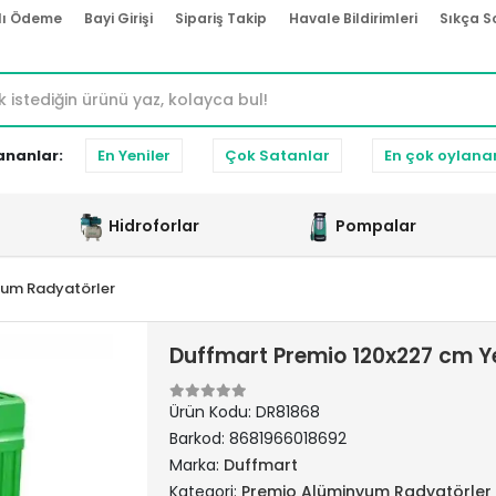
lı Ödeme
Bayi Girişi
Sipariş Takip
Havale Bildirimleri
Sıkça S
ananlar:
En Yeniler
Çok Satanlar
En çok oylana
Hidroforlar
Pompalar
yum Radyatörler
Duffmart Premio 120x227 cm Y
Ürün Kodu:
DR81868
Barkod:
8681966018692
Marka:
Duffmart
Kategori:
Premio Alüminyum Radyatörler