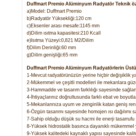
Duffmart Premio Alüminyum Radyatör Teknik öze
a)Model: Duffmart Premio
b)Radyatör Yüksekliği:120 cm
c)Eksenler arası mesafe:1145 mm
d)Dilim ısıtma kapasitesi:210 Kcall
e)Isıtma Yüzeyi:0,821 M2/Dilim
f)Dilim Derinliği:60 mm
g)Dilim genişliği:65 mm
Duffmart Premio Alüminyum Radyatörlerin Üstün
1-Mevcut radyatörünüzün yerine hiçbir değişiklik 
2-Mükemmel ve çeşitli modelleri ile mekanlara güzel
3-Hammadde ve tasarım farklılığı sayesinde sağlan
4-İhtiyaçlarınız doğrultusunda farklı ebat ve boyutla
5-Mekanlarınıza uyum ve zenginlik katan geniş renk 
6-Özgün tasarımı sayesinde homojen ısı dağılımı s
7-Sahip olduğu düşük su hacmi ile enerji tasarrufu 
8-Yüksek hidrostatik basınca dayanıklı mükemmel 
9-Yüksek kalitedeki kaynaklı yapısı sayesinde kalit