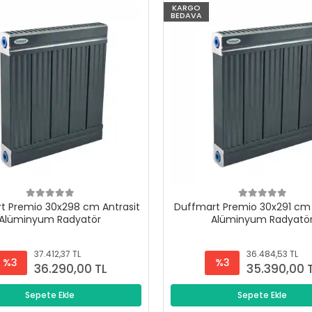
KARGO
BEDAVA
t Premio 30x298 cm Antrasit
Duffmart Premio 30x291 cm 
Alüminyum Radyatör
Alüminyum Radyatö
37.412,37 TL
36.484,53 TL
%3
%3
36.290,00 TL
35.390,00 
Sepete Ekle
Sepete Ekle