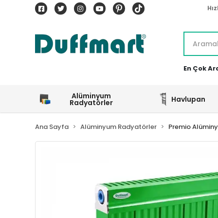
Hız
En Çok Ar
Alüminyum
Havlupan
Radyatörler
Ana Sayfa
Alüminyum Radyatörler
Premio Alümin