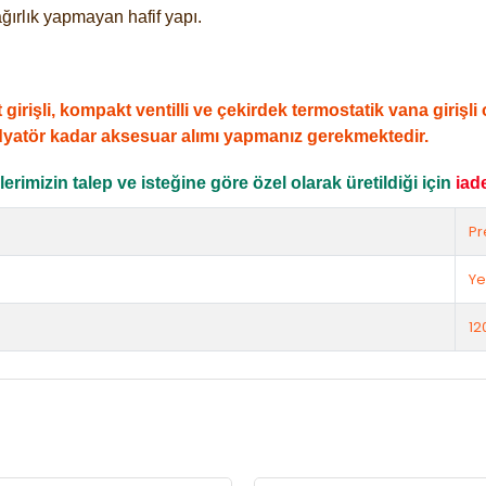
ğırlık yapmayan hafif yapı.
şli, kompakt ventilli ve çekirdek termostatik vana girişli ol
dyatör kadar aksesuar alımı yapmanız gerekmektedir.
rimizin talep ve isteğine göre özel olarak üretildiği için
iad
Pr
Ye
12