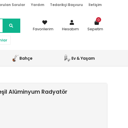
orulan Sorular
Yardım
Tedarikçi Başvuru
İletişim
0
Favorilerim
Hesabım
Sepetim
nlar
Bahçe
Ev & Yaşam
eşil Alüminyum Radyatör