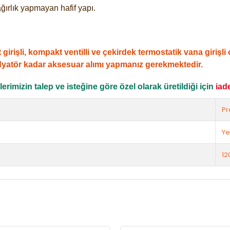
ğırlık yapmayan hafif yapı.
şli, kompakt ventilli ve çekirdek termostatik vana girişli ol
dyatör kadar aksesuar alımı yapmanız gerekmektedir.
rimizin talep ve isteğine göre özel olarak üretildiği için
iad
Pr
Ye
12