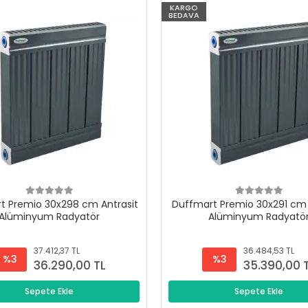
KARGO
BEDAVA
t Premio 30x298 cm Antrasit
Duffmart Premio 30x291 cm 
Alüminyum Radyatör
Alüminyum Radyatö
37.412,37 TL
36.484,53 TL
%3
%3
36.290,00 TL
35.390,00 
Sepete Ekle
Sepete Ekle