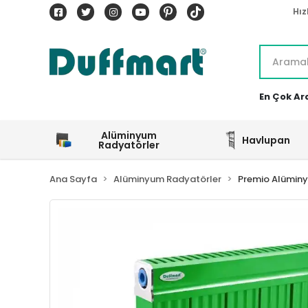
Hız
En Çok Ar
Alüminyum
Havlupan
Radyatörler
Ana Sayfa
Alüminyum Radyatörler
Premio Alümin