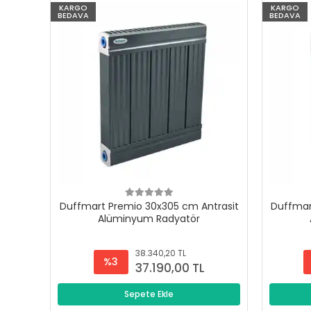
KARGO
KARGO
BEDAVA
BEDAVA
Duffmart Premio 30x305 cm Antrasit
Duffmar
Alüminyum Radyatör
38.340,20 TL
%3
37.190,00 TL
Sepete Ekle