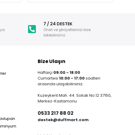
i
7 / 24 DESTEK
nya
Öneri ve şikayetlerinizi bize
iletebilirsiniz.
Bize Ulaşın
Haftaiçi
09:00 - 18:00
ler
Cumartesi
10:00 - 17:00
saatleri
arasında ulaşabilirsiniz.
Kuzeykent Mah. 44. Sokak No:12 37150,
Merkez-Kastamonu
0533 217 88 02
Havlupan
destek@duffmart.com
lüminyum