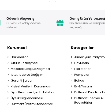
Güvenli Alışveriş
Geniş Ürün Yelpazes
Güvenli ve kolay ödeme
Binlerce ürün ve kampa
sistemi
seçeneği
Kurumsal
Kategoriler
Hakkımızda
Alüminyum Radyatör
Gizlilik Sözleşmesi
Havlupan
Mesafeli Satış Sözleşmesi
Hidroforlar
İptal, İade ve Değişim
Pompalar
Garanti Şartları
Bahçe
Kişisel Verilerin Korunması
Ev & Yaşam
Fiyat Resim ve İçerik Hataları
Duffmart Practical 
Üyelik Bilgilendirmesi
Duffmart Therma A
Radyatörler
Duffmart Üretim Standartları