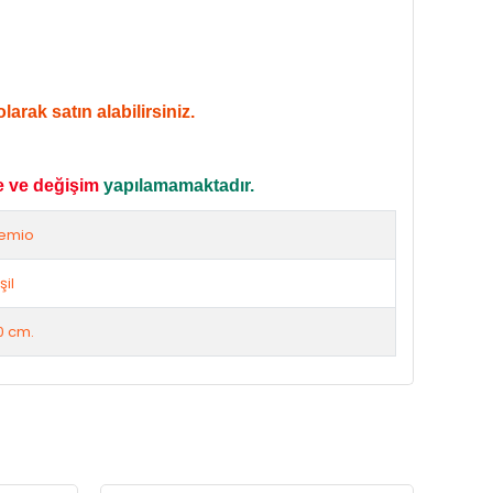
arak satın alabilirsiniz.
e ve değişim
yapılamamaktadır.
emio
şil
0 cm.