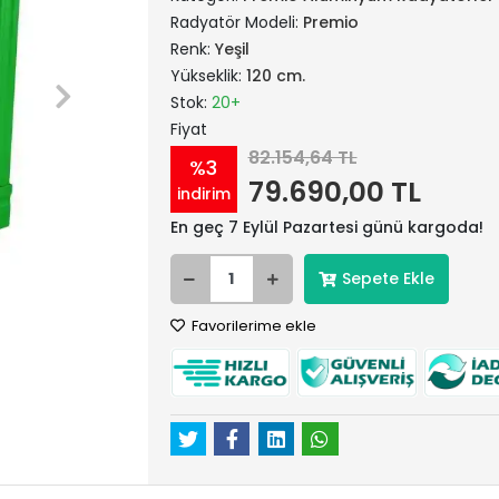
Radyatör Modeli:
Premio
Renk:
Yeşil
Yükseklik:
120 cm.
Stok:
20+
Fiyat
82.154,64 TL
%3
79.690,00 TL
indirim
En geç 7 Eylül Pazartesi günü kargoda!
Sepete Ekle
Favorilerime ekle