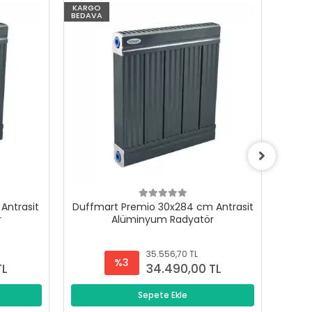
KARGO
KARG
BEDAVA
BEDAV
Antrasit
Duffmart Premio 30x284 cm Antrasit
Duffm
r
Alüminyum Radyatör
35.556,70 TL
%3
TL
34.490,00 TL
Sepete Ekle