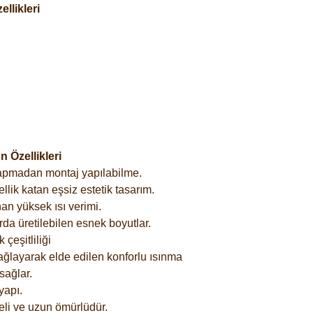
llikleri
 Özellikleri
yapmadan montaj yapılabilme.
lik katan eşsiz estetik tasarım.
an yüksek ısı verimi.
rda üretilebilen esnek boyutlar.
çeşitliliği
ağlayarak elde edilen konforlu ısınma
sağlar.
yapı.
eli ve uzun ömürlüdür.