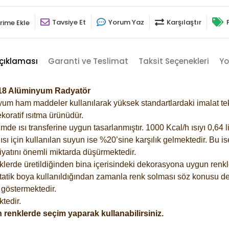
Tavsiye Et
Yorum Yaz
Karşılaştır
rime Ekle
çıklaması
Garanti ve Teslimat
Taksit Seçenekleri
Yo
6018 Alüminyum Radyatör
m ham maddeler kullanılarak yüksek standartlardaki imalat tekno
koratif ısıtma ürünüdür.
 ısı transferine uygun tasarlanmıştır. 1000 Kcal/h ısıyı 0,64 lit
sı için kullanılan suyun ise %20’sine karşılık gelmektedir. Bu i
rfiyatını önemli miktarda düşürmektedir.
lerde üretildiğinden bina içerisindeki dekorasyona uygun renkle
atik boya kullanıldığından zamanla renk solması söz konusu değ
göstermektedir.
tedir.
 renklerde seçim yaparak kullanabilirsiniz.