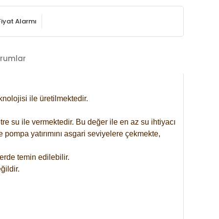
Fiyat Alarmı
rumlar
lojisi ile üretilmektedir.
re su ile vermektedir. Bu değer ile en az su ihtiyacı
se pompa yatırımını asgari seviyelere çekmekte,
rde temin edilebilir.
ildir.