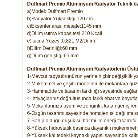
Duffmart Premio Alüminyum Radyatör Teknik öze
a)Model: Duffmart Premio
b)Radyatör Yüksekliği:120 cm
c)Eksenler arası mesafe:1145 mm
d)Dilim ısıtma kapasitesi:210 Kcall
e)Isıtma Yüzeyi:0,821 M2/Dilim
f)Dilim Derinliği:60 mm
g)Dilim genişliği:65 mm
Duffmart Premio Alüminyum Radyatörlerin Üstün
1-Mevcut radyatörünüzün yerine hiçbir değişiklik 
2-Mükemmel ve çeşitli modelleri ile mekanlara güzel
3-Hammadde ve tasarım farklılığı sayesinde sağlan
4-İhtiyaçlarınız doğrultusunda farklı ebat ve boyutla
5-Mekanlarınıza uyum ve zenginlik katan geniş renk 
6-Özgün tasarımı sayesinde homojen ısı dağılımı s
7-Sahip olduğu düşük su hacmi ile enerji tasarrufu 
8-Yüksek hidrostatik basınca dayanıklı mükemmel 
9-Yüksek kalitedeki kaynaklı yapısı sayesinde kalit