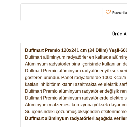
Favorile
Ürün A
Duffmart Premio 120x241 cm (34 Dilim) Yeşil-
Duffmart alüminyum radyatörler en kalitede alüminyu
Alüminyum radyatörler bina içerisinde kullanılan de
Duffmart Premio alüminyum radyatörler yüksek verimde
gösteren üründür. Panel radyatörlerde 1000 Kcal/h ı
katılan inhibitör miktarını azaltmakta ve elektrik sa
Duffmart Premio alüminyum radyatörler değişik renk
Duffmart Premio alüminyum radyatörlerde elektro st
Alüminyum malzemesi korozyona yüksek dayanım 
Su içerisindeki çözünmüş oksijenden etkilenmemek
Duffmart alüminyum radyatörleri aşağıda verilen