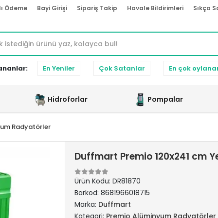
lı Ödeme
Bayi Girişi
Sipariş Takip
Havale Bildirimleri
Sıkça S
ananlar:
En Yeniler
Çok Satanlar
En çok oylana
Hidroforlar
Pompalar
yum Radyatörler
Duffmart Premio 120x241 cm Y
Ürün Kodu:
DR81870
Barkod:
8681966018715
Marka:
Duffmart
Kategori:
Premio Alüminyum Radyatörler