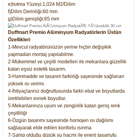
e)Isıtma Yüzeyi:1,024 M2/Dilim
f)Dilim Derinliği:60 mm
g)Dilim genişliği:65 mm
Duffmart Premio Alüminyum Radyatörlerin Üstün
Özellikleri
1-Mevcut radyatörünüzün yerine hiçbir değişikik
yapmadan montaj yapılabilme.
2-Mükemmel ve çeşitli modelleri ile mekanlara güzellik
katan eşsiz estetik tasarım.
3-Hammadde ve tasarım farklılığı sayesinde sağlanan
yüksek ısı verimi.
4-İhtiyaçlarınız doğrultusunda farklı ebat ve boyutlarda
üretilebilen esnek boyutlar.
5-Mekanlarınıza uyum ve zenginlik katan geniş renk
çeşitliliği
6-Özgün tasarımı sayesinde homojen ısı dağılımı
sağlayarak elde edilen konforlu ısınma
7-Sahip olduğu düşük su hacmi ile enerji tasarrufu