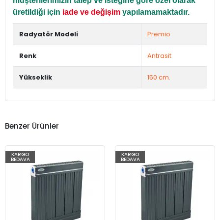
müşterilerimizin talep ve isteğine göre özel olarak
üretildiği için
iade ve değişim
yapılamamaktadır.
Radyatör Modeli
Premio
Renk
Antrasit
Yükseklik
150 cm.
Benzer Ürünler
KARGO
KARGO
BEDAVA
BEDAVA