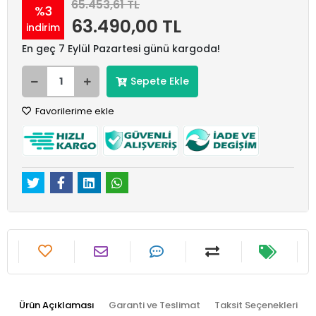
65.453,61 TL
%3
63.490,00 TL
indirim
En geç 7 Eylül Pazartesi günü kargoda!
Sepete Ekle
Favorilerime ekle
Ürün Açıklaması
Garanti ve Teslimat
Taksit Seçenekleri