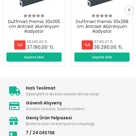
Duffmart Premio 30x305
Duffmart Premio 30x298
cm Antrasit Alüminyum
cm Antrasit Alüminyum
Radyatör
Radyatör
38.340,20 TL
37.412,37 TL
%3
%3
37.190,00 TL
36.290,00 TL
Sepete Ekle
Sepete Ekle
Hızlı Teslimat
Siparişleriniz en kısa sürede elinize ulaşır.
Güvenli Alışveriş
Güvenli ve kolay ödeme sistemi
Geniş Ürün Yelpazesi
Binlerce ürün ve kampanya seçeneği
7 / 24 DESTEK