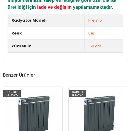
müşterilerimizin talep ve isteğine göre özel olarak
üretildiği için
iade ve değişim
yapılamamaktadır.
Radyatör Modeli
Premio
Renk
Bej
Yükseklik
150 cm.
Benzer Ürünler
KARGO
KARGO
BEDAVA
BEDAVA