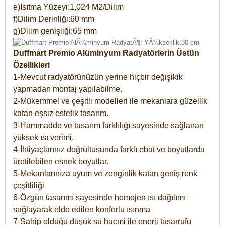
e)Isıtma Yüzeyi:1,024 M2/Dilim
f)Dilim Derinliği:60 mm
g)Dilim genişliği:65 mm
Duffmart Premio Alüminyum Radyatörlerin Üstün
Özellikleri
1-Mevcut radyatörünüzün yerine hiçbir değişikik
yapmadan montaj yapılabilme.
2-Mükemmel ve çeşitli modelleri ile mekanlara güzellik
katan eşsiz estetik tasarım.
3-Hammadde ve tasarım farklılığı sayesinde sağlanan
yüksek ısı verimi.
4-İhtiyaçlarınız doğrultusunda farklı ebat ve boyutlarda
üretilebilen esnek boyutlar.
5-Mekanlarınıza uyum ve zenginlik katan geniş renk
çeşitliliği
6-Özgün tasarımı sayesinde homojen ısı dağılımı
sağlayarak elde edilen konforlu ısınma
7-Sahip olduğu düşük su hacmi ile enerji tasarrufu