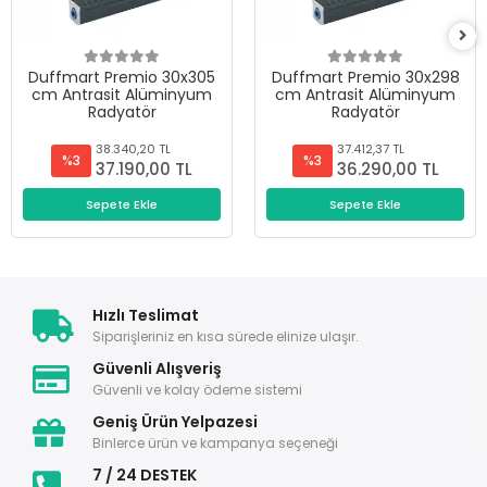
Duffmart Premio 30x305
Duffmart Premio 30x298
cm Antrasit Alüminyum
cm Antrasit Alüminyum
Radyatör
Radyatör
38.340,20 TL
37.412,37 TL
%3
%3
37.190,00 TL
36.290,00 TL
Sepete Ekle
Sepete Ekle
Hızlı Teslimat
Siparişleriniz en kısa sürede elinize ulaşır.
Güvenli Alışveriş
Güvenli ve kolay ödeme sistemi
Geniş Ürün Yelpazesi
Binlerce ürün ve kampanya seçeneği
7 / 24 DESTEK