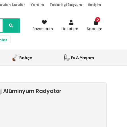
orulan Sorular
Yardım
Tedarikçi Başvuru
İletişim
0
Favorilerim
Hesabım
Sepetim
nlar
Bahçe
Ev & Yaşam
ej Alüminyum Radyatör