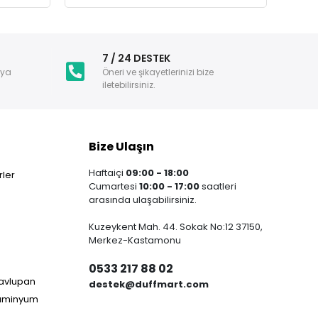
i
7 / 24 DESTEK
nya
Öneri ve şikayetlerinizi bize
iletebilirsiniz.
Bize Ulaşın
Haftaiçi
09:00 - 18:00
ler
Cumartesi
10:00 - 17:00
saatleri
arasında ulaşabilirsiniz.
Kuzeykent Mah. 44. Sokak No:12 37150,
Merkez-Kastamonu
0533 217 88 02
Havlupan
destek@duffmart.com
lüminyum