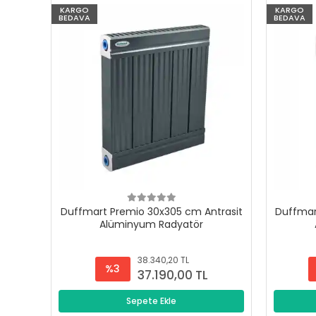
KARGO
KARGO
BEDAVA
BEDAVA
Duffmart Premio 30x305 cm Antrasit
Duffmar
Alüminyum Radyatör
38.340,20 TL
%3
37.190,00 TL
Sepete Ekle