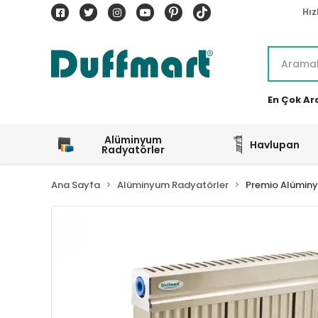
Hız
En Çok Ar
Alüminyum
Havlupan
Radyatörler
Ana Sayfa
Alüminyum Radyatörler
Premio Alümin