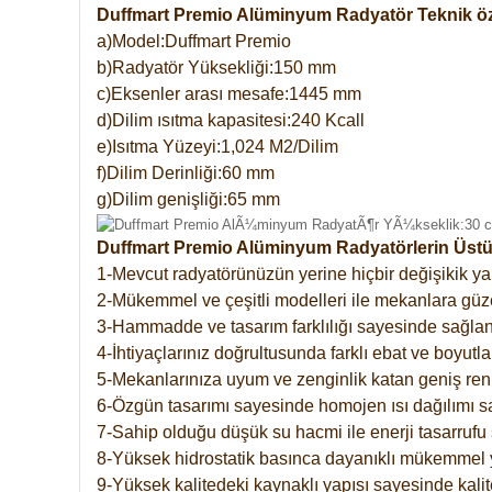
Duffmart Premio Alüminyum Radyatör Teknik öze
a)Model:Duffmart Premio
b)Radyatör Yüksekliği:150 mm
c)Eksenler arası mesafe:1445 mm
d)Dilim ısıtma kapasitesi:240 Kcall
e)Isıtma Yüzeyi:1,024 M2/Dilim
f)Dilim Derinliği:60 mm
g)Dilim genişliği:65 mm
Duffmart Premio Alüminyum Radyatörlerin Üstün
1-Mevcut radyatörünüzün yerine hiçbir değişikik 
2-Mükemmel ve çeşitli modelleri ile mekanlara güzel
3-Hammadde ve tasarım farklılığı sayesinde sağlan
4-İhtiyaçlarınız doğrultusunda farklı ebat ve boyutla
5-Mekanlarınıza uyum ve zenginlik katan geniş renk 
6-Özgün tasarımı sayesinde homojen ısı dağılımı s
7-Sahip olduğu düşük su hacmi ile enerji tasarrufu 
8-Yüksek hidrostatik basınca dayanıklı mükemmel 
9-Yüksek kalitedeki kaynaklı yapısı sayesinde kalit