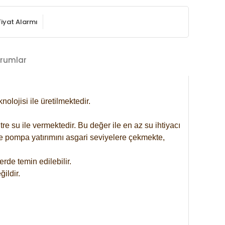
Fiyat Alarmı
rumlar
lojisi ile üretilmektedir.
re su ile vermektedir. Bu değer ile en az su ihtiyacı
se pompa yatırımını asgari seviyelere çekmekte,
rde temin edilebilir.
ildir.