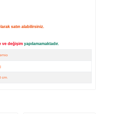
rak satın alabilirsiniz.
e ve değişim
yapılamamaktadır.
emio
j
0 cm.