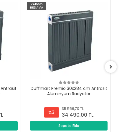
KARGO
KARG
BEDAVA
BEDAV
Antrasit
Duffmart Premio 30x284 cm Antrasit
Duffm
r
Alüminyum Radyatör
35.556,70 TL
%3
TL
34.490,00 TL
Sepete Ekle