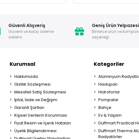
Güvenli Alışveriş
Geniş Ürün Yelpazes
Güvenli ve kolay ödeme
Binlerce ürün ve kampa
sistemi
seçeneği
Kurumsal
Kategoriler
Hakkımızda
Alüminyum Radyatör
Gizlilik Sözleşmesi
Havlupan
Mesafeli Satış Sözleşmesi
Hidroforlar
İptal, İade ve Değişim
Pompalar
Garanti Şartları
Bahçe
Kişisel Verilerin Korunması
Ev & Yaşam
Fiyat Resim ve İçerik Hataları
Duffmart Practical 
Üyelik Bilgilendirmesi
Duffmart Therma A
Radyatörler
Duffmart Üretim Standartları