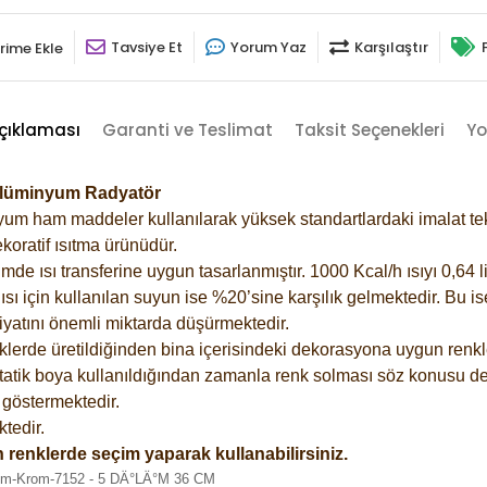
Tavsiye Et
Yorum Yaz
Karşılaştır
rime Ekle
çıklaması
Garanti ve Teslimat
Taksit Seçenekleri
Yo
 Alüminyum Radyatör
m ham maddeler kullanılarak yüksek standartlardaki imalat tekno
koratif ısıtma ürünüdür.
 ısı transferine uygun tasarlanmıştır. 1000 Kcal/h ısıyı 0,64 lit
sı için kullanılan suyun ise %20’sine karşılık gelmektedir. Bu i
rfiyatını önemli miktarda düşürmektedir.
lerde üretildiğinden bina içerisindeki dekorasyona uygun renkle
atik boya kullanıldığından zamanla renk solması söz konusu değ
göstermektedir.
tedir.
 renklerde seçim yaparak kullanabilirsiniz.