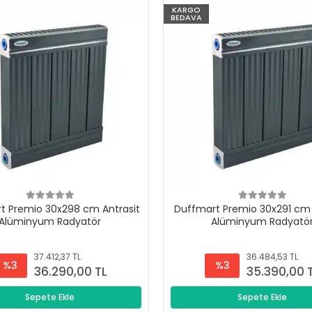
KARGO
BEDAVA
t Premio 30x298 cm Antrasit
Duffmart Premio 30x291 cm 
Alüminyum Radyatör
Alüminyum Radyatö
37.412,37 TL
36.484,53 TL
%3
%3
36.290,00 TL
35.390,00 
Sepete Ekle
Sepete Ekle