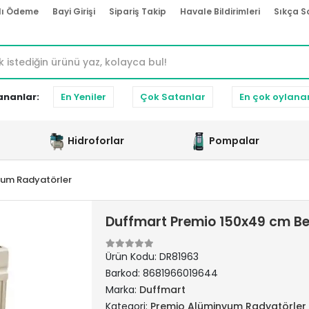
lı Ödeme
Bayi Girişi
Sipariş Takip
Havale Bildirimleri
Sıkça S
ananlar:
En Yeniler
Çok Satanlar
En çok oylana
Hidroforlar
Pompalar
yum Radyatörler
Duffmart Premio 150x49 cm B
Ürün Kodu:
DR81963
Barkod:
8681966019644
Marka:
Duffmart
Kategori:
Premio Alüminyum Radyatörler