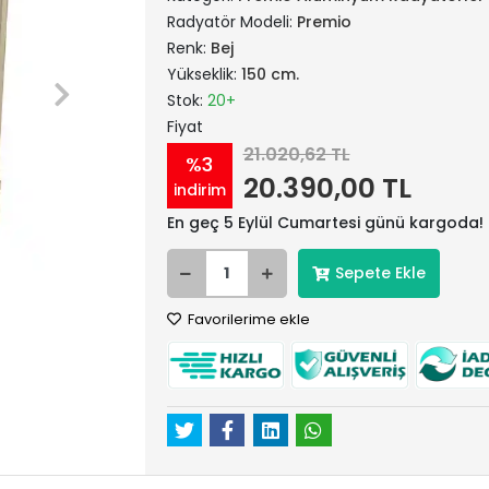
Radyatör Modeli:
Premio
Renk:
Bej
Yükseklik:
150 cm.
Stok:
20+
Fiyat
21.020,62 TL
%3
20.390,00 TL
indirim
En geç 5 Eylül Cumartesi günü kargoda!
Sepete Ekle
Favorilerime ekle