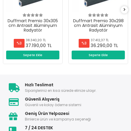
Duffmart Premio 30x305
Duffmart Premio 30x298
cm Antrasit Alüminyum
cm Antrasit Alüminyum
Radyatör
Radyatör
38.340,20 TL
37.412,37 TL
%3
%3
37.190,00 TL
36.290,00 TL
Sepete Ekle
Sepete Ekle
Hızlı Teslimat
Siparişleriniz en kısa sürede elinize ulaşır.
Güvenli Alışveriş
Güvenli ve kolay ödeme sistemi
Geniş Ürün Yelpazesi
Binlerce ürün ve kampanya seçeneği
7 / 24 DESTEK