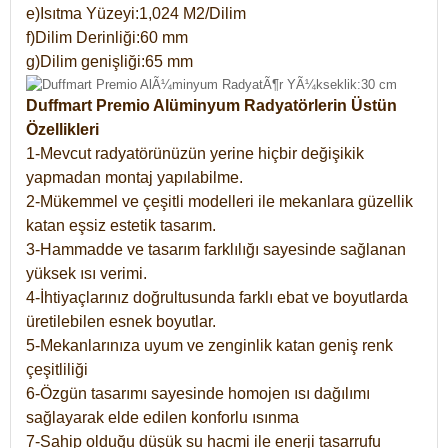
e)Isıtma Yüzeyi:1,024 M2/Dilim
f)Dilim Derinliği:60 mm
g)Dilim genişliği:65 mm
Duffmart Premio Alüminyum Radyatörlerin Üstün
Özellikleri
1-Mevcut radyatörünüzün yerine hiçbir değişikik
yapmadan montaj yapılabilme.
2-Mükemmel ve çeşitli modelleri ile mekanlara güzellik
katan eşsiz estetik tasarım.
3-Hammadde ve tasarım farklılığı sayesinde sağlanan
yüksek ısı verimi.
4-İhtiyaçlarınız doğrultusunda farklı ebat ve boyutlarda
üretilebilen esnek boyutlar.
5-Mekanlarınıza uyum ve zenginlik katan geniş renk
çeşitliliği
6-Özgün tasarımı sayesinde homojen ısı dağılımı
sağlayarak elde edilen konforlu ısınma
7-Sahip olduğu düşük su hacmi ile enerji tasarrufu