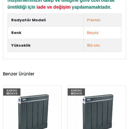
müşterilerimizin talep ve isteğine göre özel olarak
üretildiği için
iade ve değişim
yapılamamaktadır.
Radyatör Modeli
Premio
Renk
Beyaz
Yükseklik
150 cm.
Benzer Ürünler
KARGO
KARGO
BEDAVA
BEDAVA