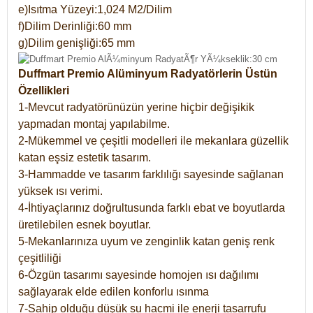
e)Isıtma Yüzeyi:1,024 M2/Dilim
f)Dilim Derinliği:60 mm
g)Dilim genişliği:65 mm
Duffmart Premio Alüminyum Radyatörlerin Üstün
Özellikleri
1-Mevcut radyatörünüzün yerine hiçbir değişikik
yapmadan montaj yapılabilme.
2-Mükemmel ve çeşitli modelleri ile mekanlara güzellik
katan eşsiz estetik tasarım.
3-Hammadde ve tasarım farklılığı sayesinde sağlanan
yüksek ısı verimi.
4-İhtiyaçlarınız doğrultusunda farklı ebat ve boyutlarda
üretilebilen esnek boyutlar.
5-Mekanlarınıza uyum ve zenginlik katan geniş renk
çeşitliliği
6-Özgün tasarımı sayesinde homojen ısı dağılımı
sağlayarak elde edilen konforlu ısınma
7-Sahip olduğu düşük su hacmi ile enerji tasarrufu