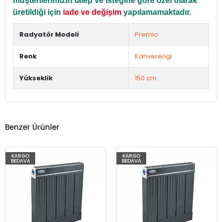
müşterilerimizin talep ve isteğine göre özel olarak
üretildiği için
iade ve değişim
yapılamamaktadır.
Radyatör Modeli
Premio
Renk
Kahverengi
Yükseklik
150 cm.
Benzer Ürünler
KARGO
KARGO
BEDAVA
BEDAVA