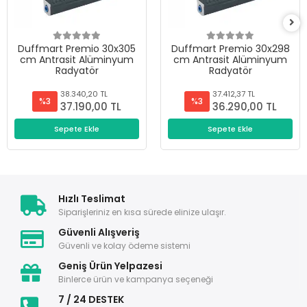
Duffmart Premio 30x305
Duffmart Premio 30x298
cm Antrasit Alüminyum
cm Antrasit Alüminyum
Radyatör
Radyatör
38.340,20 TL
37.412,37 TL
%3
%3
37.190,00 TL
36.290,00 TL
Sepete Ekle
Sepete Ekle
Hızlı Teslimat
Siparişleriniz en kısa sürede elinize ulaşır.
Güvenli Alışveriş
Güvenli ve kolay ödeme sistemi
Geniş Ürün Yelpazesi
Binlerce ürün ve kampanya seçeneği
7 / 24 DESTEK