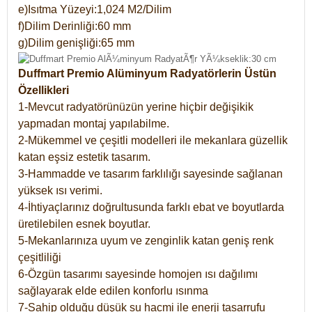
e)Isıtma Yüzeyi:1,024 M2/Dilim
f)Dilim Derinliği:60 mm
g)Dilim genişliği:65 mm
Duffmart Premio Alüminyum Radyatörlerin Üstün
Özellikleri
1-Mevcut radyatörünüzün yerine hiçbir değişikik
yapmadan montaj yapılabilme.
2-Mükemmel ve çeşitli modelleri ile mekanlara güzellik
katan eşsiz estetik tasarım.
3-Hammadde ve tasarım farklılığı sayesinde sağlanan
yüksek ısı verimi.
4-İhtiyaçlarınız doğrultusunda farklı ebat ve boyutlarda
üretilebilen esnek boyutlar.
5-Mekanlarınıza uyum ve zenginlik katan geniş renk
çeşitliliği
6-Özgün tasarımı sayesinde homojen ısı dağılımı
sağlayarak elde edilen konforlu ısınma
7-Sahip olduğu düşük su hacmi ile enerji tasarrufu