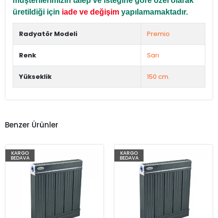
müşterilerimizin talep ve isteğine göre özel olarak
üretildiği için
iade ve değişim
yapılamamaktadır.
Radyatör Modeli
Premio
Renk
Sarı
Yükseklik
150 cm.
Benzer Ürünler
KARGO
KARGO
BEDAVA
BEDAVA