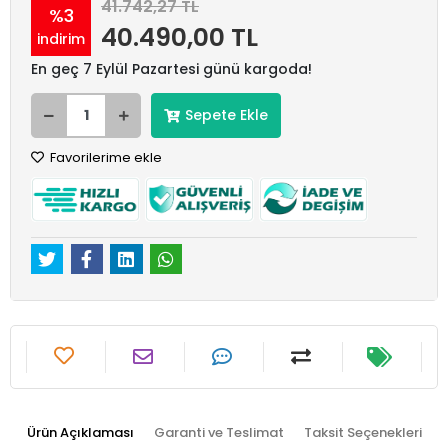
41.742,27 TL
%3
40.490,00 TL
indirim
En geç 7 Eylül Pazartesi günü kargoda!
Sepete Ekle
Favorilerime ekle
Ürün Açıklaması
Garanti ve Teslimat
Taksit Seçenekleri