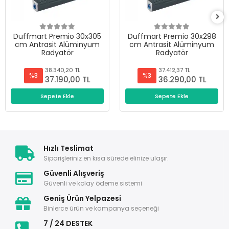
Duffmart Premio 30x305
Duffmart Premio 30x298
cm Antrasit Alüminyum
cm Antrasit Alüminyum
Radyatör
Radyatör
38.340,20 TL
37.412,37 TL
%3
%3
37.190,00 TL
36.290,00 TL
Sepete Ekle
Sepete Ekle
Hızlı Teslimat
Siparişleriniz en kısa sürede elinize ulaşır.
Güvenli Alışveriş
Güvenli ve kolay ödeme sistemi
Geniş Ürün Yelpazesi
Binlerce ürün ve kampanya seçeneği
7 / 24 DESTEK