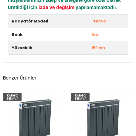
müşterilerimizin talep ve isteğine göre özel olarak
üretildiği için
iade ve değişim
yapılamamaktadır.
Radyatör Modeli
Premio
Renk
Sarı
Yükseklik
150 cm.
Benzer Ürünler
KARGO
KARGO
BEDAVA
BEDAVA