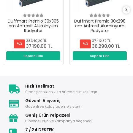
Duffmart Premio 30x305
Duffmart Premio 30x298
cm Antrasit Alüminyum
cm Antrasit Alüminyum
Radyatör
Radyatör
38.340,20 TL
37.412,37 TL
%3
%3
37.190,00 TL
36.290,00 TL
Sepete Ekle
Sepete Ekle
Hızlı Teslimat
Siparişleriniz en kısa sürede elinize ulaşır.
Güvenli Alışveriş
Güvenli ve kolay ödeme sistemi
Geniş Ürün Yelpazesi
Binlerce ürün ve kampanya seçeneği
7 / 24 DESTEK