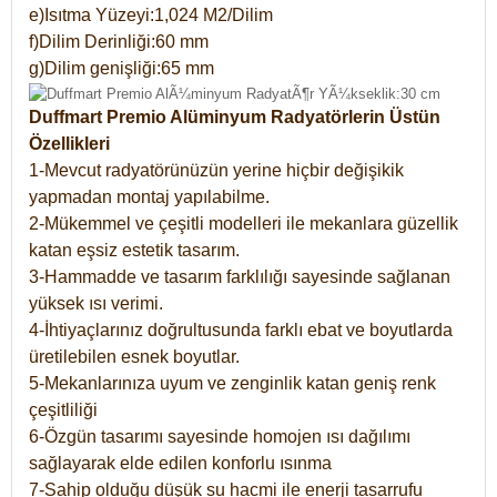
e)Isıtma Yüzeyi:1,024 M2/Dilim
f)Dilim Derinliği:60 mm
g)Dilim genişliği:65 mm
Duffmart Premio Alüminyum Radyatörlerin Üstün
Özellikleri
1-Mevcut radyatörünüzün yerine hiçbir değişikik
yapmadan montaj yapılabilme.
2-Mükemmel ve çeşitli modelleri ile mekanlara güzellik
katan eşsiz estetik tasarım.
3-Hammadde ve tasarım farklılığı sayesinde sağlanan
yüksek ısı verimi.
4-İhtiyaçlarınız doğrultusunda farklı ebat ve boyutlarda
üretilebilen esnek boyutlar.
5-Mekanlarınıza uyum ve zenginlik katan geniş renk
çeşitliliği
6-Özgün tasarımı sayesinde homojen ısı dağılımı
sağlayarak elde edilen konforlu ısınma
7-Sahip olduğu düşük su hacmi ile enerji tasarrufu