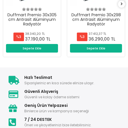
Duffmart Premio 30x305
Duffmart Premio 30x298
cm Antrasit Alüminyum
cm Antrasit Alüminyum
Radyatör
Radyatör
38.340,20 TL
37.412,37 TL
%3
%3
37.190,00 TL
36.290,00 TL
Sepete Ekle
Sepete Ekle
Hızlı Teslimat
Siparişleriniz en kısa sürede elinize ulaşır.
Güvenli Alışveriş
Güvenli ve kolay ödeme sistemi
Geniş Ürün Yelpazesi
Binlerce ürün ve kampanya seçeneği
7 / 24 DESTEK
Öneri ve şikayetlerinizi bize iletebilirsiniz.