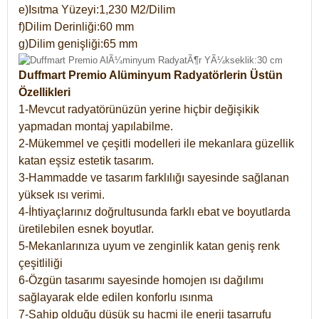
e)Isıtma Yüzeyi:1,230 M2/Dilim
f)Dilim Derinliği:60 mm
g)Dilim genişliği:65 mm
Duffmart Premio Alüminyum Radyatörlerin Üstün
Özellikleri
1-Mevcut radyatörünüzün yerine hiçbir değişikik
yapmadan montaj yapılabilme.
2-Mükemmel ve çeşitli modelleri ile mekanlara güzellik
katan eşsiz estetik tasarım.
3-Hammadde ve tasarım farklılığı sayesinde sağlanan
yüksek ısı verimi.
4-İhtiyaçlarınız doğrultusunda farklı ebat ve boyutlarda
üretilebilen esnek boyutlar.
5-Mekanlarınıza uyum ve zenginlik katan geniş renk
çeşitliliği
6-Özgün tasarımı sayesinde homojen ısı dağılımı
sağlayarak elde edilen konforlu ısınma
7-Sahip olduğu düşük su hacmi ile enerji tasarrufu