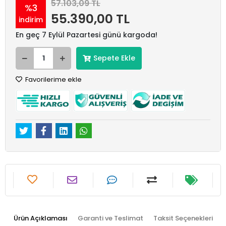
57.103,09 TL
%3
55.390,00 TL
indirim
En geç 7 Eylül Pazartesi günü kargoda!
Sepete Ekle
Favorilerime ekle
Ürün Açıklaması
Garanti ve Teslimat
Taksit Seçenekleri