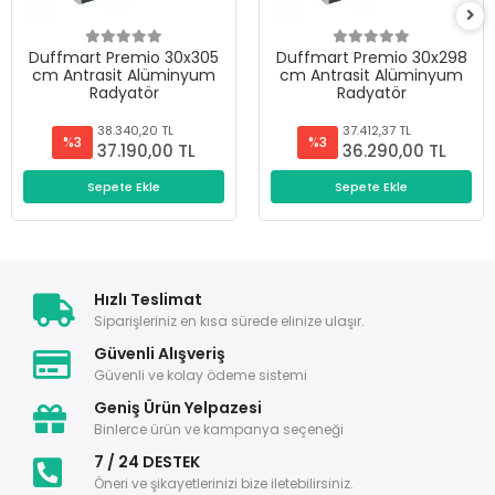
Duffmart Premio 30x305
Duffmart Premio 30x298
cm Antrasit Alüminyum
cm Antrasit Alüminyum
Radyatör
Radyatör
38.340,20 TL
37.412,37 TL
%3
%3
37.190,00 TL
36.290,00 TL
Sepete Ekle
Sepete Ekle
Hızlı Teslimat
Siparişleriniz en kısa sürede elinize ulaşır.
Güvenli Alışveriş
Güvenli ve kolay ödeme sistemi
Geniş Ürün Yelpazesi
Binlerce ürün ve kampanya seçeneği
7 / 24 DESTEK
Öneri ve şikayetlerinizi bize iletebilirsiniz.