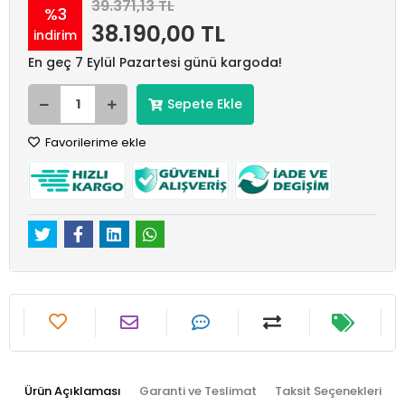
39.371,13 TL
%3
38.190,00 TL
indirim
En geç 7 Eylül Pazartesi günü kargoda!
Sepete Ekle
Favorilerime ekle
Ürün Açıklaması
Garanti ve Teslimat
Taksit Seçenekleri