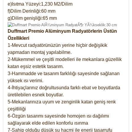
e)Isıtma Yüzeyi:1,230 M2/Dilim
f)Dilim Derinliği:60 mm
g)Dilim genişliği:65 mm
Duffmart Premio Alüminyum Radyatörlerin Üstün
Özellikleri
1-Mevcut radyatörünüzün yerine hiçbir değişikik
yapmadan montaj yapılabilme.
2-Mükemmel ve çeşitli modelleri ile mekanlara güzellik
katan eşsiz estetik tasarım.
3-Hammadde ve tasarım farklılığı sayesinde sağlanan
yüksek ısı verimi.
4-İhtiyaçlarınız doğrultusunda farklı ebat ve boyutlarda
üretilebilen esnek boyutlar.
5-Mekanlarınıza uyum ve zenginlik katan geniş renk
çeşitliliği
6-Özgün tasarımı sayesinde homojen ısı dağılımı
sağlayarak elde edilen konforlu ısınma
7-Sahip olduğu düşük su hacmi ile enerji tasarrufu