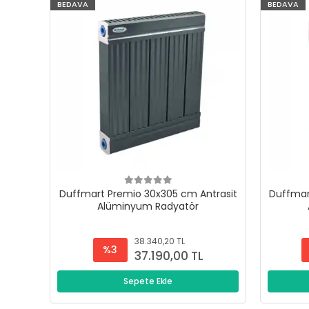
BEDAVA
BEDAVA
Duffmart Premio 30x305 cm Antrasit
Duffmar
Alüminyum Radyatör
38.340,20 TL
%3
37.190,00 TL
Sepete Ekle