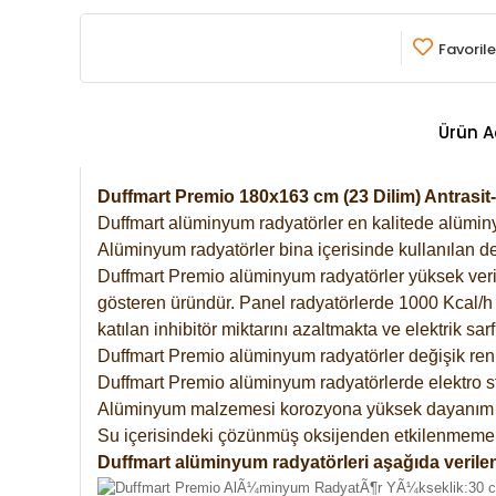
Favorile
Ürün A
Duffmart Premio 180x163 cm (23 Dilim) Antrasi
Duffmart alüminyum radyatörler en kalitede alüminyu
Alüminyum radyatörler bina içerisinde kullanılan de
Duffmart Premio alüminyum radyatörler yüksek verimde
gösteren üründür. Panel radyatörlerde 1000 Kcal/h ı
katılan inhibitör miktarını azaltmakta ve elektrik sa
Duffmart Premio alüminyum radyatörler değişik renk
Duffmart Premio alüminyum radyatörlerde elektro st
Alüminyum malzemesi korozyona yüksek dayanım 
Su içerisindeki çözünmüş oksijenden etkilenmemek
Duffmart alüminyum radyatörleri aşağıda verilen