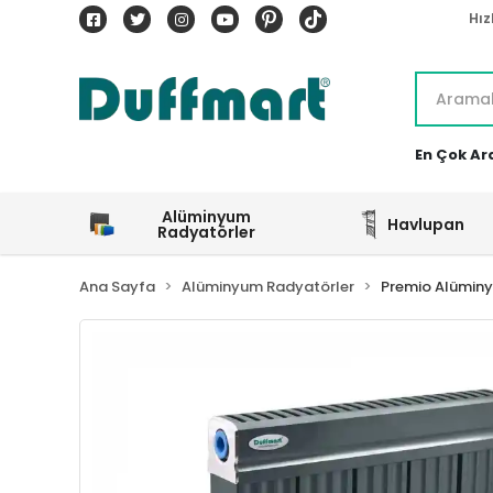
Hız
En Çok Ar
Alüminyum
Havlupan
Radyatörler
Ana Sayfa
Alüminyum Radyatörler
Premio Alümin