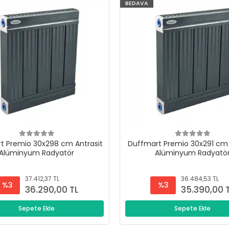
BEDAVA
t Premio 30x298 cm Antrasit
Duffmart Premio 30x291 cm 
Alüminyum Radyatör
Alüminyum Radyatö
37.412,37 TL
36.484,53 TL
%3
%3
36.290,00 TL
35.390,00 
Sepete Ekle
Sepete Ekle