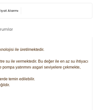
Fiyat Alarmı
rumlar
lojisi ile üretilmektedir.
re su ile vermektedir. Bu değer ile en az su ihtiyacı
se pompa yatırımını asgari seviyelere çekmekte,
rde temin edilebilir.
ildir.