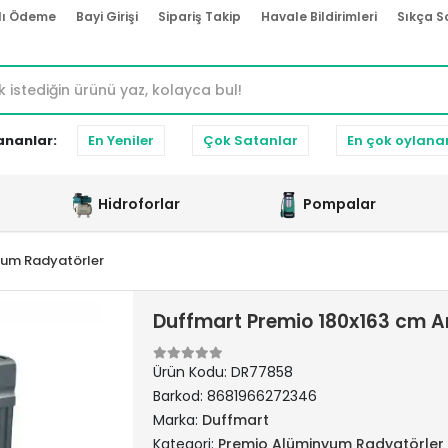
lı Ödeme
Bayi Girişi
Sipariş Takip
Havale Bildirimleri
Sıkça S
ananlar:
En Yeniler
Çok Satanlar
En çok oylana
Hidroforlar
Pompalar
yum Radyatörler
Duffmart Premio 180x163 cm A
Ürün Kodu:
DR77858
Barkod:
8681966272346
Marka:
Duffmart
Kategori:
Premio Alüminyum Radyatörler