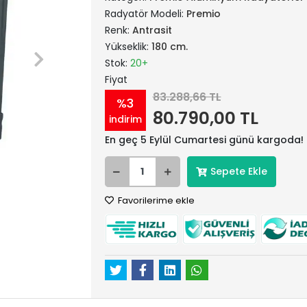
Radyatör Modeli:
Premio
Renk:
Antrasit
Yükseklik:
180 cm.
Stok:
20+
Fiyat
83.288,66 TL
%3
80.790,00 TL
indirim
En geç 5 Eylül Cumartesi günü kargoda!
Sepete Ekle
Favorilerime ekle