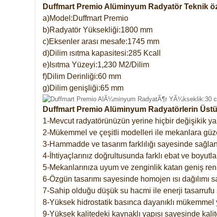
Duffmart Premio Alüminyum Radyatör Teknik öze
a)Model:Duffmart Premio
b)Radyatör Yüksekliği:1800 mm
c)Eksenler arası mesafe:1745 mm
d)Dilim ısıtma kapasitesi:285 Kcall
e)Isıtma Yüzeyi:1,230 M2/Dilim
f)Dilim Derinliği:60 mm
g)Dilim genişliği:65 mm
Duffmart Premio Alüminyum Radyatörlerin Üstün
1-Mevcut radyatörünüzün yerine hiçbir değişikik 
2-Mükemmel ve çeşitli modelleri ile mekanlara güzel
3-Hammadde ve tasarım farklılığı sayesinde sağlan
4-İhtiyaçlarınız doğrultusunda farklı ebat ve boyutla
5-Mekanlarınıza uyum ve zenginlik katan geniş renk 
6-Özgün tasarımı sayesinde homojen ısı dağılımı s
7-Sahip olduğu düşük su hacmi ile enerji tasarrufu 
8-Yüksek hidrostatik basınca dayanıklı mükemmel 
9-Yüksek kalitedeki kaynaklı yapısı sayesinde kalit