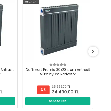
BEDAVA
BEDAV
Antrasit
Duffmart Premio 30x284 cm Antrasit
Duffm
r
Alüminyum Radyatör
35.556,70 TL
%3
TL
34.490,00 TL
Sepete Ekle