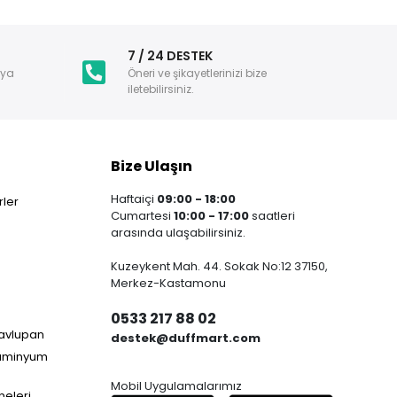
i
7 / 24 DESTEK
nya
Öneri ve şikayetlerinizi bize
iletebilirsiniz.
Bize Ulaşın
Haftaiçi
09:00 - 18:00
ler
Cumartesi
10:00 - 17:00
saatleri
arasında ulaşabilirsiniz.
Kuzeykent Mah. 44. Sokak No:12 37150,
Merkez-Kastamonu
0533 217 88 02
Havlupan
destek@duffmart.com
lüminyum
Mobil Uygulamalarımız
neleri