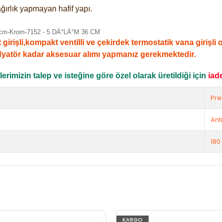
ğırlık yapmayan hafif yapı.
şli,kompakt ventilli ve çekirdek termostatik vana girişli ola
dyatör kadar aksesuar alımı yapmanız gerekmektedir.
rimizin talep ve isteğine göre özel olarak üretildiği için
iad
Pr
Ant
180
KARGO