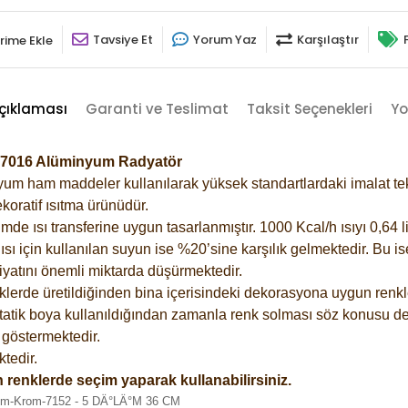
Tavsiye Et
Yorum Yaz
Karşılaştır
rime Ekle
çıklaması
Garanti ve Teslimat
Taksit Seçenekleri
Yo
t-7016 Alüminyum Radyatör
m ham maddeler kullanılarak yüksek standartlardaki imalat tekno
koratif ısıtma ürünüdür.
 ısı transferine uygun tasarlanmıştır. 1000 Kcal/h ısıyı 0,64 lit
sı için kullanılan suyun ise %20’sine karşılık gelmektedir. Bu i
rfiyatını önemli miktarda düşürmektedir.
lerde üretildiğinden bina içerisindeki dekorasyona uygun renkle
atik boya kullanıldığından zamanla renk solması söz konusu değ
göstermektedir.
tedir.
 renklerde seçim yaparak kullanabilirsiniz.