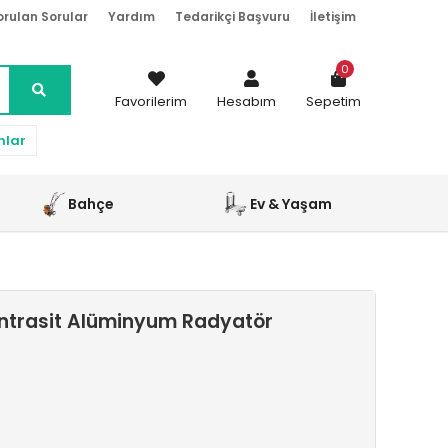
orulan Sorular
Yardım
Tedarikçi Başvuru
İletişim
0
Favorilerim
Hesabım
Sepetim
nlar
Bahçe
Ev & Yaşam
ntrasit Alüminyum Radyatör