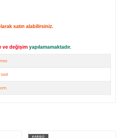
rak satın alabilirsiniz.
e ve değişim
yapılamamaktadır.
emio
rasit
 cm.
KARGO
KARG