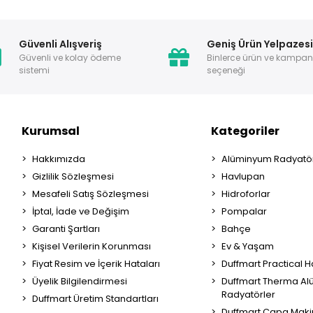
Güvenli Alışveriş
Geniş Ürün Yelpazes
Güvenli ve kolay ödeme
Binlerce ürün ve kampa
sistemi
seçeneği
Kurumsal
Kategoriler
Hakkımızda
Alüminyum Radyatör
Gizlilik Sözleşmesi
Havlupan
Mesafeli Satış Sözleşmesi
Hidroforlar
İptal, İade ve Değişim
Pompalar
Garanti Şartları
Bahçe
Kişisel Verilerin Korunması
Ev & Yaşam
Fiyat Resim ve İçerik Hataları
Duffmart Practical 
Üyelik Bilgilendirmesi
Duffmart Therma A
Radyatörler
Duffmart Üretim Standartları
Duffmart Çapa Maki