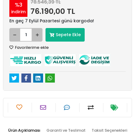
78.546,39 TL
%3
76.190,00 TL
indirim
En geç 7 Eylül Pazartesi günü kargoda!
Sepete Ekle
Favorilerime ekle
Ürün Açıklaması
Garanti ve Teslimat
Taksit Seçenekleri