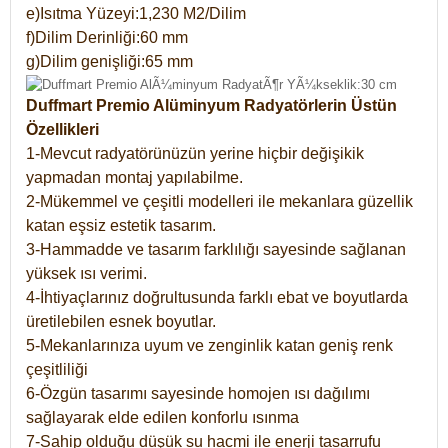
e)Isıtma Yüzeyi:1,230 M2/Dilim
f)Dilim Derinliği:60 mm
g)Dilim genişliği:65 mm
Duffmart Premio Alüminyum Radyatörlerin Üstün
Özellikleri
1-Mevcut radyatörünüzün yerine hiçbir değişikik
yapmadan montaj yapılabilme.
2-Mükemmel ve çeşitli modelleri ile mekanlara güzellik
katan eşsiz estetik tasarım.
3-Hammadde ve tasarım farklılığı sayesinde sağlanan
yüksek ısı verimi.
4-İhtiyaçlarınız doğrultusunda farklı ebat ve boyutlarda
üretilebilen esnek boyutlar.
5-Mekanlarınıza uyum ve zenginlik katan geniş renk
çeşitliliği
6-Özgün tasarımı sayesinde homojen ısı dağılımı
sağlayarak elde edilen konforlu ısınma
7-Sahip olduğu düşük su hacmi ile enerji tasarrufu