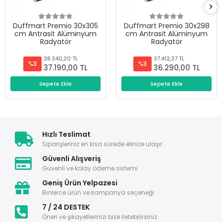
Duffmart Premio 30x305
Duffmart Premio 30x298
cm Antrasit Alüminyum
cm Antrasit Alüminyum
Radyatör
Radyatör
38.340,20 TL
37.412,37 TL
%3
%3
37.190,00 TL
36.290,00 TL
Sepete Ekle
Sepete Ekle
Hızlı Teslimat
Siparişleriniz en kısa sürede elinize ulaşır.
Güvenli Alışveriş
Güvenli ve kolay ödeme sistemi
Geniş Ürün Yelpazesi
Binlerce ürün ve kampanya seçeneği
7 / 24 DESTEK
Öneri ve şikayetlerinizi bize iletebilirsiniz.