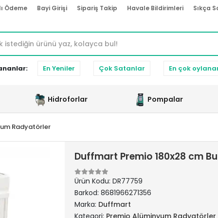
lı Ödeme
Bayi Girişi
Sipariş Takip
Havale Bildirimleri
Sıkça S
ananlar:
En Yeniler
Çok Satanlar
En çok oylana
Hidroforlar
Pompalar
yum Radyatörler
Duffmart Premio 180x28 cm B
Ürün Kodu:
DR77759
Barkod:
8681966271356
Marka:
Duffmart
Kategori:
Premio Alüminyum Radyatörler