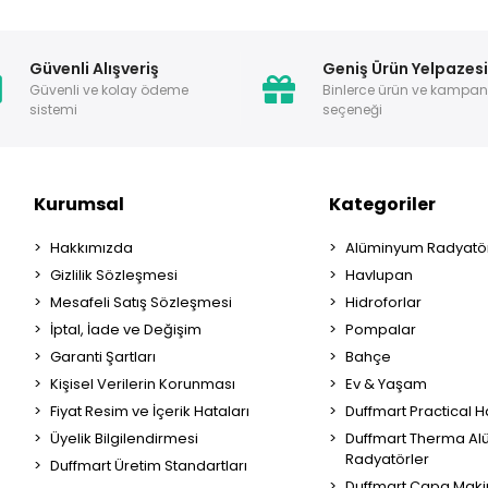
Güvenli Alışveriş
Geniş Ürün Yelpazes
Güvenli ve kolay ödeme
Binlerce ürün ve kampa
sistemi
seçeneği
Kurumsal
Kategoriler
Hakkımızda
Alüminyum Radyatör
Gizlilik Sözleşmesi
Havlupan
Mesafeli Satış Sözleşmesi
Hidroforlar
İptal, İade ve Değişim
Pompalar
Garanti Şartları
Bahçe
Kişisel Verilerin Korunması
Ev & Yaşam
Fiyat Resim ve İçerik Hataları
Duffmart Practical 
Üyelik Bilgilendirmesi
Duffmart Therma A
Radyatörler
Duffmart Üretim Standartları
Duffmart Çapa Maki