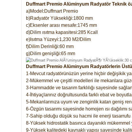
Duffmart Premio Alüminyum Radyatör Teknik öze
a)Model:Duffmart Premio
b)Radyatör Yüksekliği:1800 mm
c)Eksenler arası mesafe:1745 mm
d)Dilim ısıtma kapasitesi:285 Kcall
e)Isıtma Yüzeyi:1,230 M2/Dilim
f)Dilim Derinliği:60 mm
g)Dilim genişliği:65 mm
Duffmart Premio Alüminyum Radyatörlerin Üstün
1-Mevcut radyatörünüzün yerine hiçbir değişikik 
2-Mükemmel ve çeşitli modelleri ile mekanlara güzel
3-Hammadde ve tasarım farklılığı sayesinde sağlan
4-İhtiyaçlarınız doğrultusunda farklı ebat ve boyutla
5-Mekanlarınıza uyum ve zenginlik katan geniş renk 
6-Özgün tasarımı sayesinde homojen ısı dağılımı s
7-Sahip olduğu düşük su hacmi ile enerji tasarrufu 
8-Yüksek hidrostatik basınca dayanıklı mükemmel 
9-Yüksek kalitedeki kaynaklı yapısı sayesinde kalit