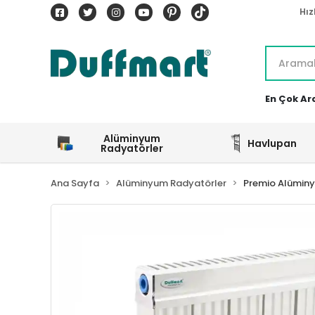
Hız
En Çok Ar
Alüminyum
Havlupan
Radyatörler
Ana Sayfa
Alüminyum Radyatörler
Premio Alümin