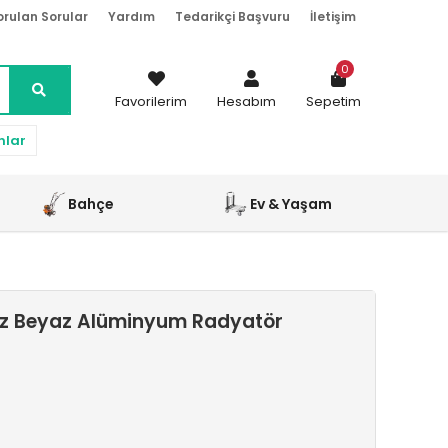
orulan Sorular
Yardım
Tedarikçi Başvuru
İletişim
0
Favorilerim
Hesabım
Sepetim
nlar
Bahçe
Ev & Yaşam
uz Beyaz Alüminyum Radyatör