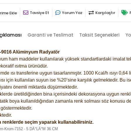
Tavsiye Et
Yorum Yaz
Karşılaştır
rime Ekle
çıklaması
Garanti ve Teslimat
Taksit Seçenekleri
Yo
z-9016 Alüminyum Radyatör
m ham maddeler kullanılarak yüksek standartlardaki imalat tekno
koratif ısıtma ürünüdür.
 ısı transferine uygun tasarlanmıştır. 1000 Kcal/h ısıyı 0,64 lit
sı için kullanılan suyun ise %20’sine karşılık gelmektedir. Bu i
rfiyatını önemli miktarda düşürmektedir.
lerde üretildiğinden bina içerisindeki dekorasyona uygun renkle
atik boya kullanıldığından zamanla renk solması söz konusu değ
göstermektedir.
tedir.
 renklerde seçim yaparak kullanabilirsiniz.