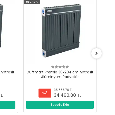
BEDAVA
BEDAV
Antrasit
Duffmart Premio 30x284 cm Antrasit
Duffm
r
Alüminyum Radyatör
35.556,70 TL
%3
TL
34.490,00 TL
Sepete Ekle