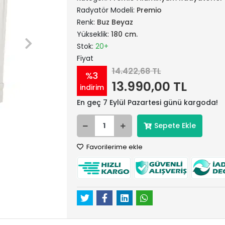
Radyatör Modeli:
Premio
Renk:
Buz Beyaz
Yükseklik:
180 cm.
Stok:
20+
Fiyat
14.422,68 TL
%3
13.990,00 TL
indirim
En geç 7 Eylül Pazartesi günü kargoda!
Sepete Ekle
Favorilerime ekle